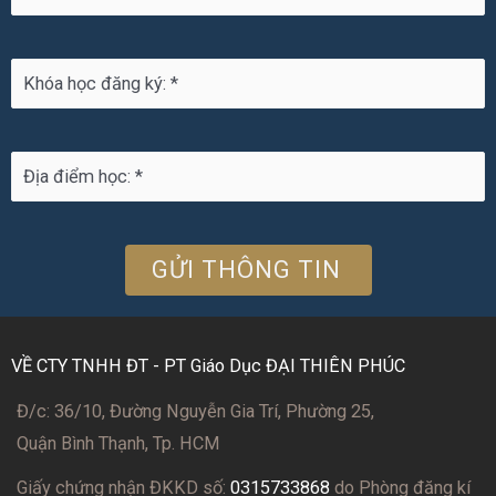
VỀ CTY TNHH ĐT - PT Giáo Dục ĐẠI THIÊN PHÚC
Đ/c: 36/10, Đường Nguyễn Gia Trí, Phường 25,
Quận Bình Thạnh, Tp. HCM
Giấy chứng nhận ĐKKD số:
0315733868
do Phòng đăng kí