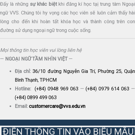
Đấy là những
sự khác biệt
khi đăng kí học tạị trung tâm Ngoạ
ngữ VVS. Chúng tôi hy vọng các học viên sẽ luôn cảm thấy hài
lòng cho đến khi hoàn tất khóa học và thành công trên con
đường sử dụng ngoại ngữ trong cuộc sống.
Mọi thông tin học viên vui lòng liên hệ
—
NGOẠI NGỮ TẦM NHÌN VIỆT
—
Địa chỉ:
36/10 đường Nguyễn Gia Trí, Phường 25, Quậ
Bình Thạnh, TPHCM
Hotline:
(+84) 0948 969 063
—
(+84) 0979 614 063
(+84) 0899 499 063
Email:
customercare@vvs.edu.vn
ĐIỀN THÔNG TIN VÀO BIỂU MẪU