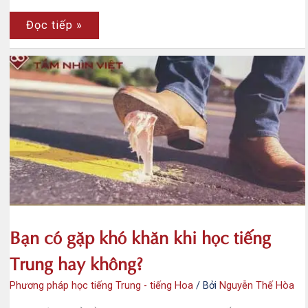
Cách
Đọc tiếp »
đọc
hiểu
tiếng
Trung
nhanh
nhất
mà
bạn
nên
xem
qua
Bạn có gặp khó khăn khi học tiếng
Trung hay không?
Phương pháp học tiếng Trung - tiếng Hoa
/ Bởi
Nguyễn Thế Hòa