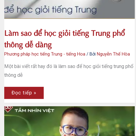
bắt
đầu
Làm sao để học giỏi tiếng Trung phổ
thông dễ dàng
Phương pháp học tiếng Trung - tiếng Hoa
/ Bởi
Nguyễn Thế Hòa
Một bài viết rất hay đó là làm sao để học giỏi tiếng trung phổ
thông dễ
Làm
Đọc tiếp »
sao
để
học
giỏi
tiếng
Trung
phổ
thông