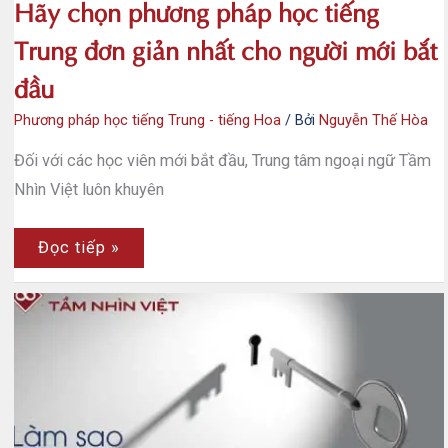
Hãy chọn phương pháp học tiếng
Trung đơn giản nhất cho người mới bắt
đầu
Phương pháp học tiếng Trung - tiếng Hoa
/ Bởi
Nguyễn Thế Hòa
Đối với các học viên mới bắt đầu, Trung tâm ngoại ngữ Tầm
Nhìn Việt luôn khuyên
Hãy
Đọc tiếp »
chọn
phương
pháp
học
tiếng
Trung
đơn
giản
nhất
cho
người
mới