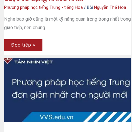
Phương pháp học tiếng Trung - tiếng Hoa
/ Bởi
Nguyễn Thế Hòa
Nghe bao giờ cũng là một kỹ năng quan trọng trong nhất trong
giao tiếp, nên chúng
Tìm
Đọc tiếp »
hiểu
cách
học
nghe
tiếng
Trung
được
sử
dụng
nhiều
nhất