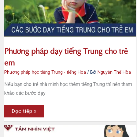
dễ
dàng
Phương pháp dạy tiếng Trung cho trẻ
em
Phương pháp học tiếng Trung - tiếng Hoa
/ Bởi
Nguyễn Thế Hòa
Nếu bạn cho trẻ nhà mình học thêm tiếng Trung thì nên tham
khảo các bước dạy
Phương
Đọc tiếp »
pháp
dạy
tiếng
Trung
cho