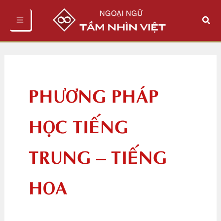
Nhảy
Tìm
tới
kiếm
nội
dung
PHƯƠNG PHÁP
HỌC TIẾNG
TRUNG – TIẾNG
HOA