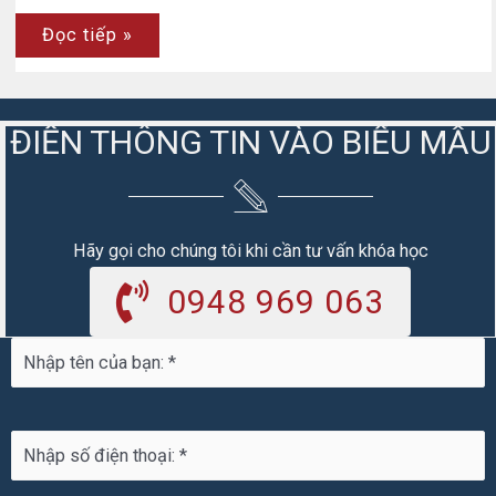
Những
Đọc tiếp »
cách
học
nói
tiếng
Trung
ĐIỀN THÔNG TIN VÀO BIỂU MẪU
không
phải
ai
cũng
biết
Hãy gọi cho chúng tôi khi cần tư vấn khóa học
0948 969 063