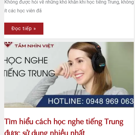
Không được hỏi về những khó khăn khi học tiếng Trung, không
ít các học viên đã
Bạn
Đọc tiếp »
có
gặp
khó
khăn
khi
học
tiếng
Trung
hay
không?
Tìm hiểu cách học nghe tiếng Trung
được sử dụng nhiều nhất