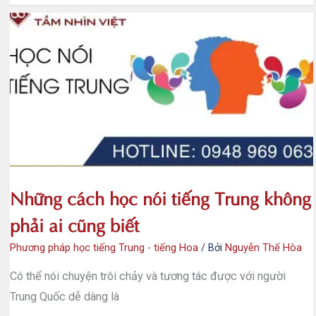
pháp
học
tiếng
Trung
tại
nhà
–
Trung
tâm
You
Can
Những cách học nói tiếng Trung không
phải ai cũng biết
Phương pháp học tiếng Trung - tiếng Hoa
/ Bởi
Nguyễn Thế Hòa
Có thể nói chuyện trôi chảy và tương tác được với người
Trung Quốc dễ dàng là