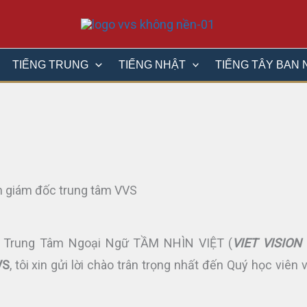
TIẾNG TRUNG
TIẾNG NHẬT
TIẾNG TÂY BAN 
ủa Trung Tâm Ngoại Ngữ TẦM NHÌN VIỆT (
VIET VISION 
VS
, tôi xin gửi lời chào trân trọng nhất đến Quý học viên 