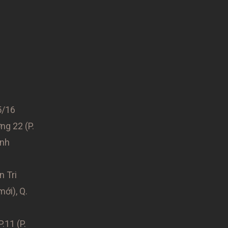
/16
g 22 (P.
ình
n Tri
mới), Q.
.11 (P.