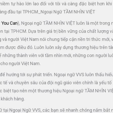
iềm tự hào lớn lao đối với tôi và càng đặc biệt hơn kh
ữ hàng đầu tại TPHCM_Ngoại Ngữ TẦM NHÌN VIỆT
 You Can
), Ngoại ngữ TẦM NHÌN VIỆT luôn là một trong
iên tại TPHCM. Dựa trên giá trị bền vững của chất lượng v
 và người Việt Nam nói chung tiếp cận nền tri thức mới, 
làm được điều đó. Luôn luôn xây dựng thương hiệu trên t
hể những thành viên với tầm nhìn mới, những con người lu
 cho người Việt Nam.
 để hướng tới sự phát triển. Ngoại ngữ VVS luôn thấu hiể
c tế và chuyên sâu của đội ngũ giáo viên chính là yếu tố
hác biệt tạo nên một thương hiệu Ngoại ngữ TẦM NHÌN V
o khách hàng.
 ngữ tại Ngoại Ngữ VVS, các bạn sẽ nhanh chóng nắm bắt