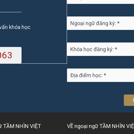
 vấn khóa học
063
gữ TẦM NHÌN VIỆT
VỀ ngoại ngữ TẦM NHÌN VI