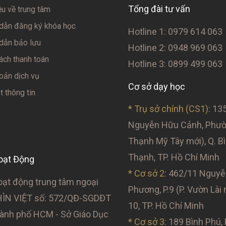
Tổng đài tư vấn
ệu về trung tâm
dẫn đăng ký khóa học
Hotline 1: 0979 614 063
dẫn bảo lưu
Hotline 2: 0948 969 063
ách thanh toán
Hotline 3: 0899 499 063
oản dịch vụ
Cơ sở dạy học
 thông tin
* Trụ sở chính (CS1):
135
Nguyễn Hữu Cảnh, Phườn
Thạnh Mỹ Tây mới), Q. B
Thạnh, TP. Hồ Chí Minh
oạt Động
* Cơ sở 2
: 462/11 Nguyễ
oạt động trung tâm ngoại
Phương, P.9 (P. Vườn Lài 
ÌN VIỆT số: 572/QĐ-SGDĐT
10, TP. Hồ Chí Minh
nh phố HCM - Sở Giáo Dục
* Cơ sở 3:
189 Bình Phú, P