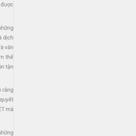
i được
 những
à dịch
và văn
âm thế
ôn tận
u rằng
 quyết
IỆT mà
 những