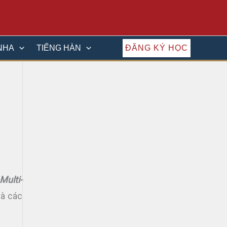
ĐĂNG KÝ HỌC
NHA
TIẾNG HÀN
Multi-
và các