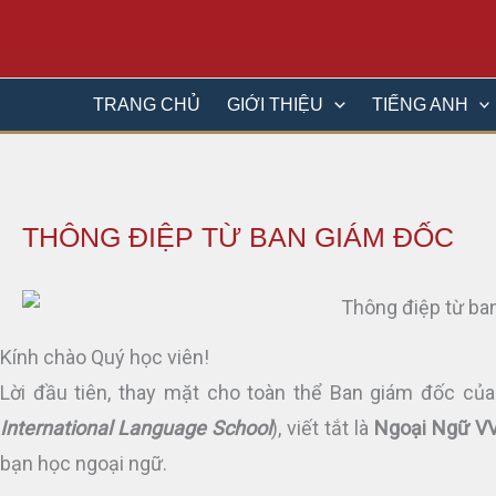
Nhảy
tới
nội
TRANG CHỦ
GIỚI THIỆU
TIẾNG ANH
dung
THÔNG ĐIỆP TỪ BAN GIÁM ĐỐC
Kính chào Quý học viên!
Lời đầu tiên, thay mặt cho toàn thể Ban giám đốc c
International Language School
), viết tắt là
Ngoại Ngữ V
bạn học ngoại ngữ.