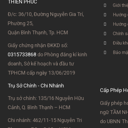
THIÊN PHÚC
Giới thi
Đ/c: 36/10, Đường Nguyễn Gia Trí,
Hướng 
Phường 25,
Hướng 
Quận Bình Thạnh, Tp. HCM
Chính s
Điều kh
Giấy chứng nhận ĐKKD số:
Bảo mật
0315733868
do Phòng đăng kí kinh
doanh, Sở kế hoạch và đầu tư
TPHCM cấp ngày 13/06/2019
Trụ Sở Chính - Chi Nhánh
Cấp Phép H
Trụ sở chính: 135/16 Nguyễn Hữu
Giấy phép h
Cảnh, Q. Bình Thạnh – HCM
ngữ TẦM NH
Chi nhánh: 462/11-15 Nguyễn Tri
do UBNN Thà