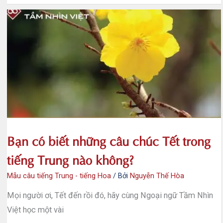
mẫu
câu
tiếng
Trung
cho
nhà
hàng
thường
được
sử
dụng
Bạn có biết những câu chúc Tết trong
tiếng Trung nào không?
Mẫu câu tiếng Trung - tiếng Hoa
/ Bởi
Nguyễn Thế Hòa
Mọi người ơi, Tết đến rồi đó, hãy cùng Ngoại ngữ Tầm Nhìn
Việt học một vài