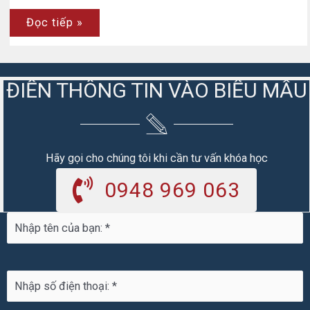
Bạn
Đọc tiếp »
có
biết
những
câu
chúc
ĐIỀN THÔNG TIN VÀO BIỂU MẪU
Tết
trong
tiếng
Trung
nào
không?
Hãy gọi cho chúng tôi khi cần tư vấn khóa học
0948 969 063