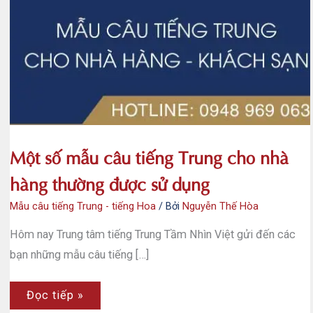
Một số mẫu câu tiếng Trung cho nhà
hàng thường được sử dụng
Mẫu câu tiếng Trung - tiếng Hoa
/ Bởi
Nguyễn Thế Hòa
Hôm nay Trung tâm tiếng Trung Tầm Nhìn Việt gửi đến các
bạn những mẫu câu tiếng […]
Một
Đọc tiếp »
số