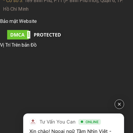
* Cơ sở 3:
189 Bình Phú, P.11 (P. Bình Phú mới), Quận 6, TP.
Hồ Chí Minh
Bảo mật Website
Vị Trí Trên bản Đồ
Tư Vấn You Can
ONLINE
Xin chào! Ngoại ngữ Tầm Nhìn Việt - 