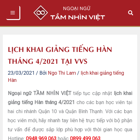
Nhảy
Tìm
tới
kiếm
nội
dung
LỊCH KHAI GIẢNG TIẾNG HÀN
THÁNG 4/2021 TẠI VVS
23/03/2021
/ Bởi
Ngo Thi Lam
/
lịch khai giảng tiếng
Hàn
Ngoại ngữ TẦM NHÌN VIỆT
tiếp tục cập nhật
lịch khai
giảng tiếng Hàn tháng 4/2021
cho các bạn học viên tại
hai chi nhánh Quận 10 và Quận Bình Thạnh. Với các bạn
học viên mới, hãy nhanh tay liên hệ trực tiếp với bộ phận
tư vấn để được sắp lớp phù hợp với thời gian học qua
Hotline:
0948 969 063
hoặc
0899 499 063