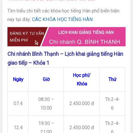
Tìm hiểu chi tiết các khóa học tiếng Hàn phổ biến hiện
nay tại đây:
CÁC KHÓA HỌC TIẾNG HÀN
Chi nhánh Bình Thạnh – Lịch khai giảng tiếng Hàn
giao tiếp – Khóa 1
Học phí/
Ngày
Giờ
Thứ
Khóa
08:30 –
Th.2-4-
07.4
2.450.000 đ
10:00
6
19:30 –
Th.2-4-
12.4
2.450.000 đ
21:00
6