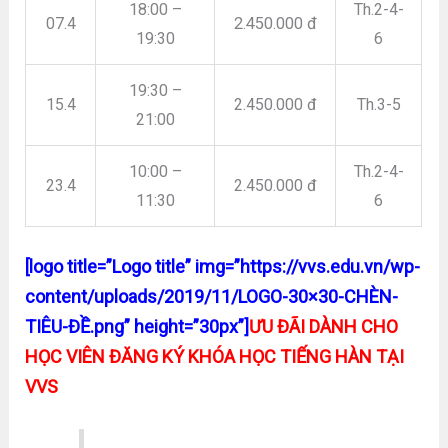
18:00 –
Th.2-4-
07.4
2.450.000 đ
19:30
6
19:30 –
15.4
2.450.000 đ
Th.3-5
21:00
10:00 –
Th.2-4-
23.4
2.450.000 đ
11:30
6
[logo title=”Logo title” img=”https://vvs.edu.vn/wp-
content/uploads/2019/11/LOGO-30×30-CHÈN-
TIÊU-ĐỀ.png” height=”30px”]
ƯU ĐÃI DÀNH CHO
HỌC VIÊN ĐĂNG KÝ KHÓA HỌC TIẾNG HÀN TẠI
VVS