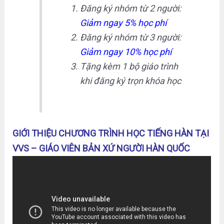
Đăng ký nhóm từ 2 người:
Giảm ngay 5% học phí
Đăng ký nhóm từ 3 người:
Giảm ngay 10% học phí
Tặng kèm 1 bộ giáo trình
khi đăng ký trọn khóa học
GIỚI THIỆU CHƯƠNG TRÌNH HỌC TIẾNG HÀN TẠI
VVS – GIÁO VIÊN BẢN XỨ NGƯỜI HÀN QUỐC