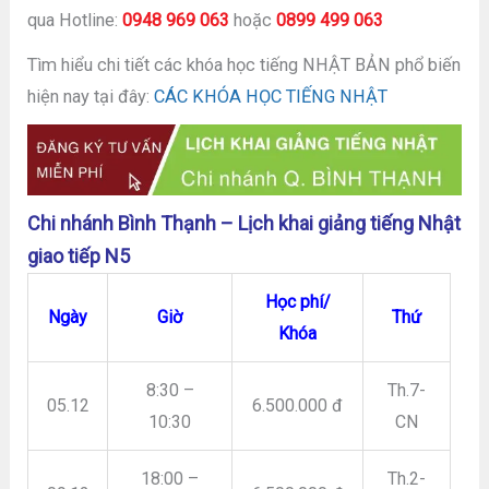
qua Hotline:
0948 969 063
hoặc
0899 499 063
Tìm hiểu chi tiết các khóa học tiếng NHẬT BẢN phổ biến
hiện nay tại đây:
CÁC KHÓA HỌC TIẾNG NHẬT
Chi nhánh Bình Thạnh – Lịch khai giảng tiếng Nhật
giao tiếp N5
Học phí/
Ngày
Giờ
Thứ
Khóa
8:30 –
Th.7-
05.12
6.500.000 đ
10:30
CN
18:00 –
Th.2-