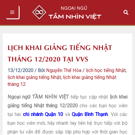
Nhảy
Tìm
tới
kiếm
nội
dung
LỊCH KHAI GIẢNG TIẾNG NHẬT
THÁNG 12/2020 TẠI VVS
13/12/2020
/ Bởi
Nguyễn Thế Hòa
/
lịch học tiếng Nhật
,
lịch khai giảng tiếng Nhật
,
lịch khai giảng tiếng Nhật
tháng 12
Ngoại ngữ TẦM NHÌN VIỆT
tiếp tục cập nhật
lịch khai
giảng tiếng Nhật tháng 12/2020
cho các bạn học viên
tại hai
chi nhánh Quận 10
và
Quận Bình Thạnh
. Với các
bạn học viên mới, hãy nhanh tay liên hệ trực tiếp với bộ
phận tư vấn để được sắp lớp phù hợp với thời gian học