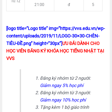
10.12
21:00
đ
5
[logo title=”Logo title” img=”https://vvs.edu.vn/wp-
content/uploads/2019/11/LOGO-30×30-CHÈN-
TIÊU-ĐỀ.png” height=”30px”]
ƯU ĐÃI DÀNH CHO
HỌC VIÊN ĐĂNG KÝ KHÓA HỌC TIẾNG NHẬT TẠI
VVS
Đăng ký nhóm từ 2 người:
Giảm ngay 5% học phí
Đăng ký nhóm từ 3 người:
Giảm ngay 10% học phí
Tặng kèm 1 bộ giáo trình