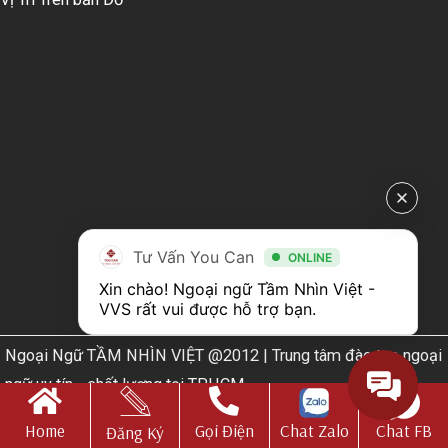
Tư Vấn You Can
ONLINE
Xin chào! Ngoại ngữ Tầm Nhìn Việt - 
VVS rất vui được hỗ trợ bạn.
Ngoại Ngữ TẦM NHÌN VIỆT @2012 | Trung tâm đào tạo ngoại
ngữ uy tín - chất lượng tại TPHCM
Web Design by
Nhà thiết kế website N.T.H DESIGN​
Home
Gọi Điện
Chat Zalo
Chat FB
Đăng Ký