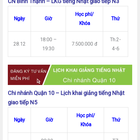
CN Bình Thạnh – LKG tiếng Nhật giao tiếp N3
Học phí/
Ngày
Giờ
Thứ
Khóa
18:00 –
Th.2-
28.12
7.500.000 đ
19:30
4-6
Chi nhánh Quận 10 – Lịch khai giảng tiếng Nhật
giao tiếp N5
Học phí/
Ngày
Giờ
Thứ
Khóa