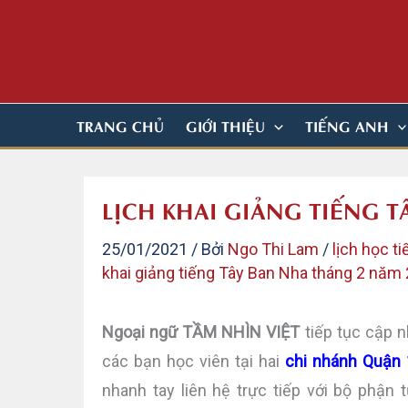
Nhảy
tới
nội
dung
TRANG CHỦ
GIỚI THIỆU
TIẾNG ANH
LỊCH KHAI GIẢNG TIẾNG T
25/01/2021
/ Bởi
Ngo Thi Lam
/
lịch học t
khai giảng tiếng Tây Ban Nha tháng 2 năm
Ngoại ngữ TẦM NHÌN VIỆT
tiếp tục cập 
các bạn học viên tại hai
chi nhánh Quận 
nhanh tay liên hệ trực tiếp với bộ phận