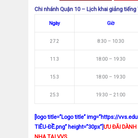
Chi nhánh Quận 10 – Lịch khai giảng tiếng
Ngày
Giờ
27.2
8:30 – 10:30
11.3
18:00 – 19:30
15.3
18:00 – 19:30
25.3
19:30 – 21:00
[logo title=”Logo title” img=”https://vv
TIÊU-ĐỀ.png” height=”30px”]
ƯU ĐÃI DÀNH
NHA TẠI VVS