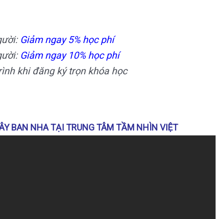
gười:
Giảm ngay 5% học phí
ười:
Giảm ngay 10% học phí
ình khi đăng ký trọn khóa học
ÂY BAN NHA TẠI TRUNG TÂM TẦM NHÌN VIỆT