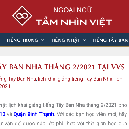
TIẾNG TRUNG
TIẾNG NHẬT
TIẾNG TÂY BA
ÂY BAN NHA THÁNG 2/2021 TẠI VVS
iếng Tây Ban Nha
,
lịch khai giảng tiếng Tây Ban Nha
,
lịch
 2021
nhật
lịch khai giảng tiếng Tây Ban Nha tháng 2/2021
cho
10
và
Quận Bình Thạnh
. Với các bạn học viên mới, hãy
 tư vấn để được sắp lớp phù hợp với thời gian học qua