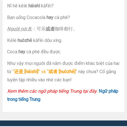
Nǐ hē kělè
háishì
kāfēi?
Bạn uống Cocacola
hay
cà phê?
Người nói B:
：可乐
或者
咖啡都行。
Kělè
huòzhě
kāfēi dōu xíng.
Coca
hay
cà phê đều được.
Như vậy mọi người đã nắm được điểm khác biệt của hai
từ
“
还
是
[háishì]
” và “
或者
[huòzhě]
”
này chưa? Cố gắng
luyện tập nhiều vào nhé các bạn!
Xem thêm các ngữ pháp tiếng Trung tại đây
:
Ngữ pháp
trong tiếng Trung