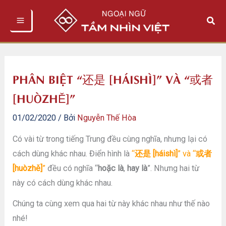
Nhảy
Tìm
tới
kiếm
nội
dung
PHÂN BIỆT “还是 [HÁISHÌ]” VÀ “或者
[HUÒZHĚ]”
01/02/2020
/ Bởi
Nguyễn Thế Hòa
Có vài từ trong tiếng Trung đều cùng nghĩa, nhưng lại có
cách dùng khác nhau. Điển hình là
“
还
是
[háishì]
” và “
或者
[huòzhě]
”
đều có nghĩa “
hoặc là
,
hay là
”. Nhưng hai từ
này có cách dùng khác nhau.
Chúng ta cùng xem qua hai từ này khác nhau như thế nào
nhé!