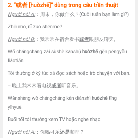
2. “
或者
[huòzhě]” dùng trong câu trần thuật
Người nói A:
：周末，你做什么？(Cuối tuần bạn làm gì?)
Zhōumò, nǐ zuò shénme?
Người nói B:
：我常常在宿舍看书
或者
跟朋友聊天。
Wǒ chángcháng zài sùshè kànshū
huòzhě
gēn péngyǒu
liáotiān.
Tôi thường ở ký túc xá đọc sách hoặc trò chuyện với bạn.
– 晚上我常常看电视
或者
听音乐。
Wǎnshàng wǒ chángcháng kàn diànshì
huòzhě
tīng
yīnyuè.
Buổi tối tôi thường xem TV hoặc nghe nhạc.
Người nói A:
：你喝可乐
还是
咖啡？