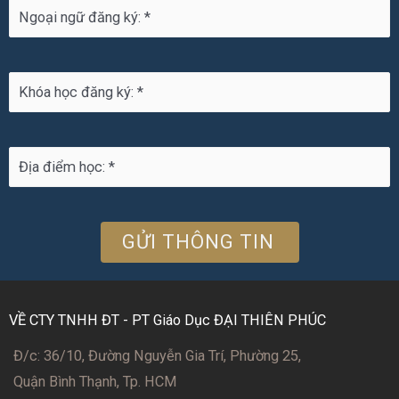
VỀ CTY TNHH ĐT - PT Giáo Dục ĐẠI THIÊN PHÚC
Đ/c: 36/10, Đường Nguyễn Gia Trí, Phường 25,
Quận Bình Thạnh, Tp. HCM