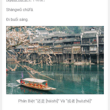
Shàngwǔ chūfā.
Đi buổi sáng.
Phân Biệt “还是 [háishì]” Và “或者 [huòzhě]”