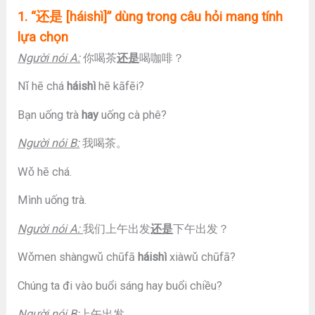
1. “
还是
[háishì]” dùng trong câu hỏi mang tính
lựa chọn
Người nói A:
你喝茶
还是
喝咖啡？
Nǐ hē chá
háishì
hē kāfēi?
Bạn uống trà
hay
uống cà phê?
Người nói B:
我喝茶。
Wǒ hē chá.
Mình uống trà.
Người nói A:
我们上午出发
还是
下午出发？
Wǒmen shàngwǔ chūfā
háishì
xiàwǔ chūfā?
Chúng ta đi vào buổi sáng hay buổi chiều?
Người nói B:
上午出发。