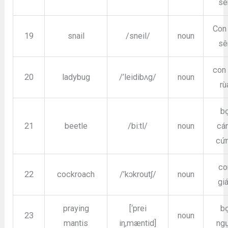
sê
Con
19
snail
/sneil/
noun
sê
con
20
ladybug
/’leidibʌg/
noun
rù
b
21
beetle
/bi:tl/
noun
cá
cứ
co
22
cockroach
/’kɔkroutʃ/
noun
gi
praying
[‘prei
b
23
noun
mantis
iη,mæntid]
ng