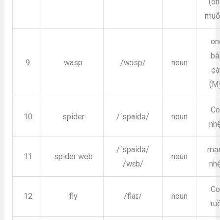
(on
muỗ
on
bắ
9
wasp
/wɔsp/
noun
cà
(M
Co
10
spider
/´spaidə/
noun
nh
/´spaidə/
mạ
11
spider web
noun
/wɛb/
nh
Co
12
fly
/flaɪ/
noun
ru