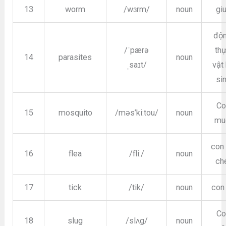
13
worm
/wɜrm/
noun
gi
độn
/ˈpærə
th
14
parasites
noun
ˌsaɪt/
vật
si
Co
15
mosquito
/məs’ki:tou/
noun
mu
con
16
flea
/fli:/
noun
ch
17
tick
/tik/
noun
con
Co
18
slug
/slʌg/
noun