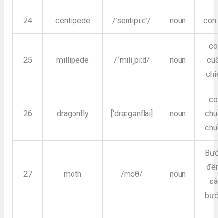
24
centipede
/’sentipi:d’/
noun
con 
co
25
millipede
/´mili¸pi:d/
noun
cu
chi
co
26
dragonfly
[‘drægənflai]
noun
chu
chu
Bư
đê
27
moth
/mɔθ/
noun
sâ
bư