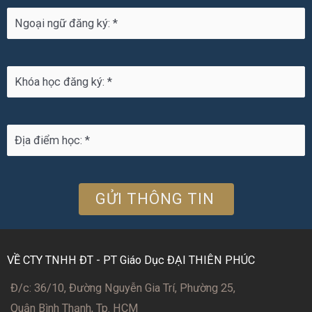
VỀ CTY TNHH ĐT - PT Giáo Dục ĐẠI THIÊN PHÚC
Đ/c: 36/10, Đường Nguyễn Gia Trí, Phường 25,
Quận Bình Thạnh, Tp. HCM