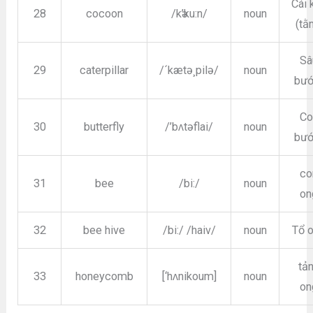
Cái 
28
cocoon
/kә’ku:n/
noun
(tằ
Sâ
29
caterpillar
/´kætə¸pilə/
noun
bư
Co
30
butterfly
/’bʌtəflai/
noun
bư
co
31
bee
/bi:/
noun
on
32
bee hive
/bi:/ /haiv/
noun
Tổ 
tả
33
honeycomb
[‘hʌnikoum]
noun
on