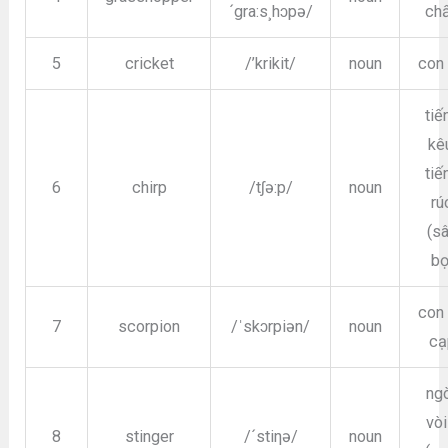
´gra:s¸hɔpə/
ch
5
cricket
/’krikit/
noun
con
tiế
kê
tiế
6
chirp
/tʃə:p/
noun
rú
(s
bọ
con
7
scorpion
/ˈskɔrpiən/
noun
cạ
ngò
vò
8
stinger
/´stiηə/
noun