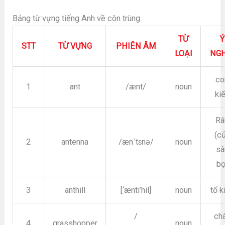
Bảng từ vựng tiếng Anh về côn trùng
TỪ
Ý
STT
TỪ VỰNG
PHIÊN ÂM
LOẠI
NGH
co
1
ant
/ænt/
noun
ki
Râ
(c
2
antenna
/ænˈtɛnə/
noun
sâ
bọ
3
anthill
[‘ænti’hil]
noun
tổ k
/
ch
4
grasshopper
noun