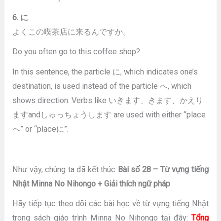
6. に
よくこの喫茶店に来るんですか。
Do you often go to this coffee shop?
In this sentence, the particle に, which indicates one’s
destination, is used instead of the particle へ, which
shows direction. Verbs like いきます、きます、かえり
ますandしゅっちょうします are used with either “place
へ” or “placeに”.
Như vậy, chúng ta đã kết thúc
Bài số 28 – Từ vựng tiếng
Nhật Minna No Nihongo + Giải thích ngữ pháp
Hãy tiếp tục theo dõi các bài học về từ vựng tiếng Nhật
trong sách giáo trình Minna No Nihongo tại đây:
Tổng