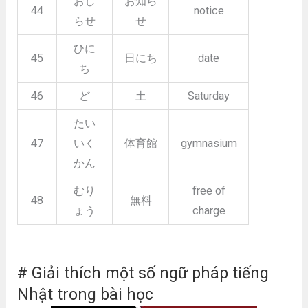
おし
お知ら
44
notice
らせ
せ
ひに
45
日にち
date
ち
46
ど
土
Saturday
たい
47
いく
体育館
gymnasium
かん
むり
free of
48
無料
ょう
charge
# Giải thích một số ngữ pháp tiếng
Nhật trong bài học