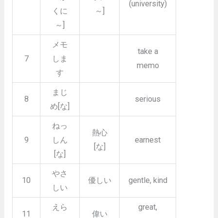
(university)
くに
～]
～]
メモ
take a
7
しま
memo
す
まじ
8
serious
め[な]
ねっ
熱心
9
しん
earnest
[な]
[な]
やさ
10
優しい
gentle, kind
しい
えら
great,
11
偉い