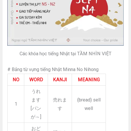
Các khóa học tiếng Nhật tại TẦM NHÌN VIỆT
# Bảng từ vựng tiếng Nhật Minna No Nihong
NO
WORD
KANJI
MEANING
うれ
ます
売れま
(bread) sell
1
[パン
す
well
が～]
おど