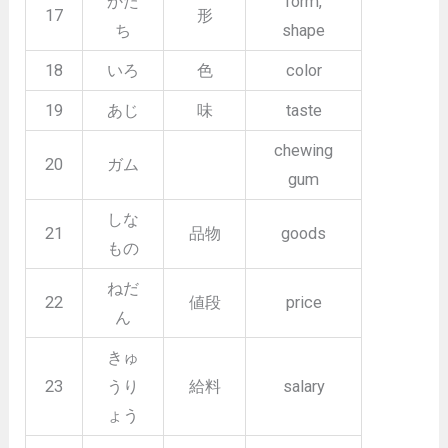
かた
form,
17
形
ち
shape
18
いろ
色
color
19
あじ
味
taste
chewing
20
ガム
gum
しな
21
品物
goods
もの
ねだ
22
値段
price
ん
きゅ
23
うり
給料
salary
ょう