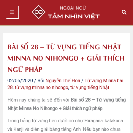
Nhảy
Tìm
tới
kiếm
nội
dung
BÀI SỐ 28 – TỪ VỰNG TIẾNG NHẬT
MINNA NO NIHONGO + GIẢI THÍCH
NGỮ PHÁP
02/05/2020
/ Bởi
Nguyễn Thế Hòa
/
Từ vựng Minna bài
28
,
từ vựng minna no nihongo
,
từ vựng tiếng Nhật
Hôm nay chúng ta sẽ đến với
Bài số 28 – Từ vựng tiếng
Nhật Minna No Nihongo + Giải thích ngữ pháp.
Trong bảng từ vựng bên dưới có chữ Hiragana, katakana
và Kanji và diễn giải bằng tiếng Anh. Nếu bạn nào chưa