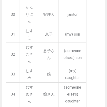
かん
30
りに
管理人
janitor
ん
むす
31
息子
(my) son
こ
むす
息子さ
(someone
32
こさ
ん
else’s) son
ん
むす
(my)
33
娘
め
daughter
むす
(someone
34
めさ
娘さん
else’s)
ん
daughter