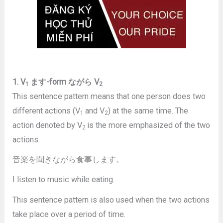
1. V
ます
-form
ながら
V
1
2
This sentence pattern means that one person does two
different actions (V
and V
) at the same time. The
1
2
action denoted by V
is the more emphasized of the two
2
actions.
音楽を聞きながら食事します。
I listen to music while eating.
This sentence pattern is also used when the two actions
take place over a period of time.