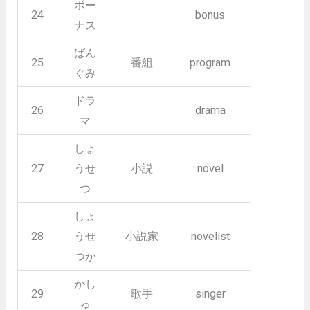
ボー
24
bonus
ナス
ばん
25
番組
program
ぐみ
ドラ
26
drama
マ
しょ
27
うせ
小説
novel
つ
しょ
28
うせ
小説家
novelist
つか
かし
29
歌手
singer
ゅ