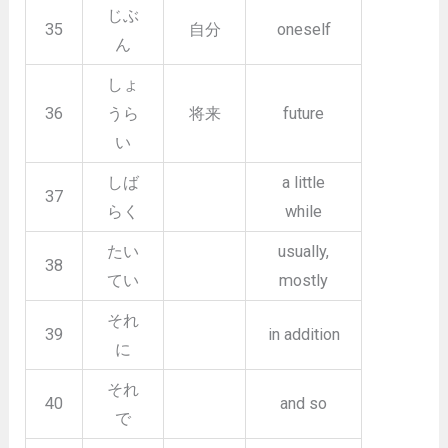
じぶ
35
自分
oneself
ん
しょ
36
うら
将来
future
い
しば
a little
37
らく
while
たい
usually,
38
てい
mostly
それ
39
in addition
に
それ
40
and so
で