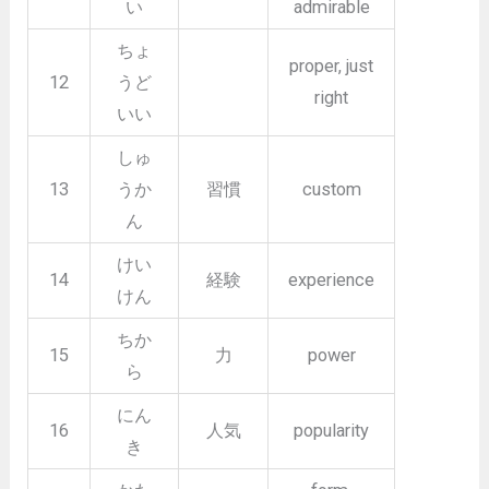
い
admirable
ちょ
proper, just
12
うど
right
いい
しゅ
13
うか
習慣
custom
ん
けい
14
経験
experience
けん
ちか
15
力
power
ら
にん
16
人気
popularity
き