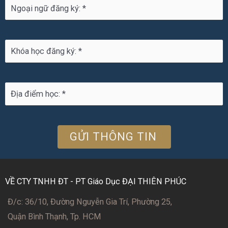
VỀ CTY TNHH ĐT - PT Giáo Dục ĐẠI THIÊN PHÚC
Đ/c: 36/10, Đường Nguyễn Gia Trí, Phường 25,
Quận Bình Thạnh, Tp. HCM