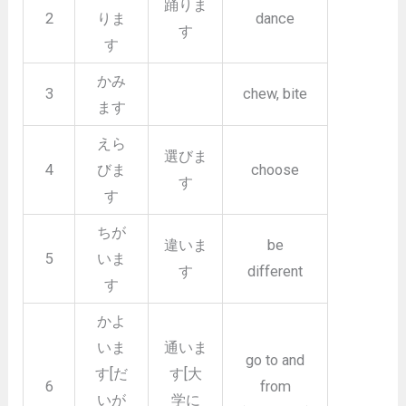
踊りま
2
りま
dance
す
す
かみ
3
chew, bite
ます
えら
選びま
4
びま
choose
す
す
ちが
違いま
be
5
いま
す
different
す
かよ
いま
通いま
go to and
す[だ
す[大
6
from
いが
学に