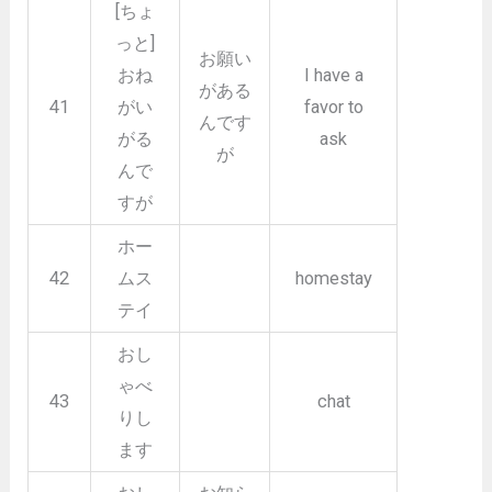
[ちょ
っと]
お願い
おね
I have a
がある
41
がい
favor to
んです
がる
ask
が
んで
すが
ホー
42
ムス
homestay
テイ
おし
ゃべ
43
chat
りし
ます