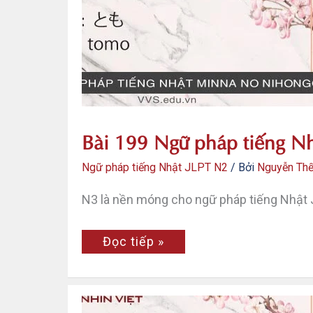
N2
–
Tokku
ni
Bài 199 Ngữ pháp tiếng N
Ngữ pháp tiếng Nhật JLPT N2
/ Bởi
Nguyễn Th
N3 là nền móng cho ngữ pháp tiếng Nhật 
Bài
Đọc tiếp »
199
Ngữ
pháp
tiếng
Nhật