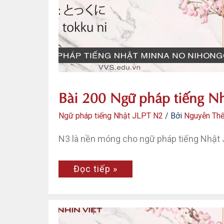
N2
–
Tokoro
o
miru
to
Bài 200 Ngữ pháp tiếng Nh
Ngữ pháp tiếng Nhật JLPT N2
/ Bởi
Nguyễn Th
N3 là nền móng cho ngữ pháp tiếng Nhật 
Bài
Đọc tiếp »
200
Ngữ
pháp
tiếng
Nhật
JLPT