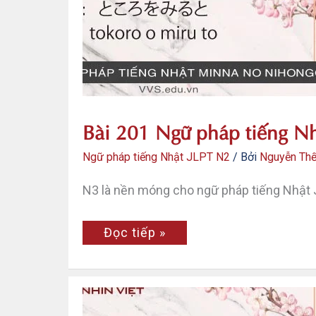
Bài 201 Ngữ pháp tiếng Nh
Ngữ pháp tiếng Nhật JLPT N2
/ Bởi
Nguyễn Th
N3 là nền móng cho ngữ pháp tiếng Nhật J
Bài
Đọc tiếp »
201
Ngữ
pháp
tiếng
Nhật
JLPT