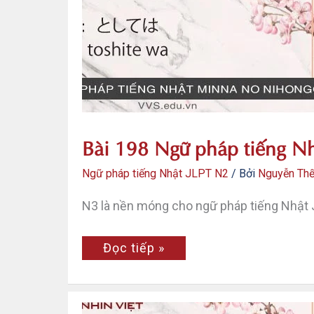
JLPT
N2
–
Tomo
Bài 198 Ngữ pháp tiếng Nh
Ngữ pháp tiếng Nhật JLPT N2
/ Bởi
Nguyễn Th
N3 là nền móng cho ngữ pháp tiếng Nhật 
Bài
Đọc tiếp »
198
Ngữ
pháp
tiếng
Nhật