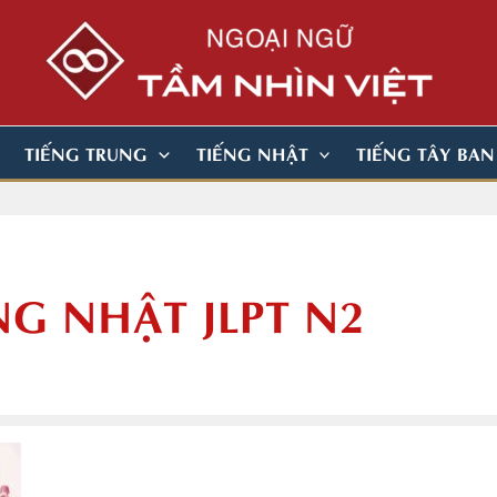
TIẾNG TRUNG
TIẾNG NHẬT
TIẾNG TÂY BA
NG NHẬT JLPT N2