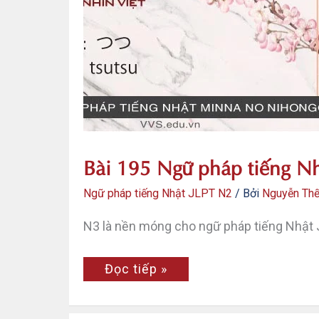
Nhật
JLPT
N2
–
Tsumori
de
Bài 195 Ngữ pháp tiếng Nh
Ngữ pháp tiếng Nhật JLPT N2
/ Bởi
Nguyễn Th
N3 là nền móng cho ngữ pháp tiếng Nhật 
Bài
Đọc tiếp »
195
Ngữ
pháp