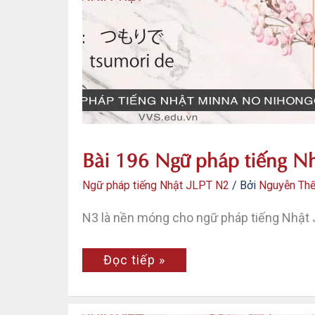
Nhật
JLPT
N2
–
Toshite
wa
Bài 196 Ngữ pháp tiếng Nh
Ngữ pháp tiếng Nhật JLPT N2
/ Bởi
Nguyễn Th
N3 là nền móng cho ngữ pháp tiếng Nhật 
Bài
Đọc tiếp »
196
Ngữ
pháp
tiếng