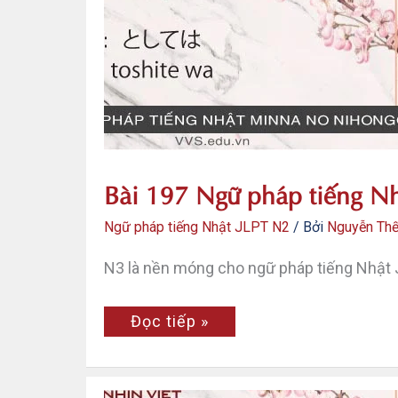
JLPT
N2
–
Toshite
mo
Bài 197 Ngữ pháp tiếng Nh
Ngữ pháp tiếng Nhật JLPT N2
/ Bởi
Nguyễn Th
N3 là nền móng cho ngữ pháp tiếng Nhật 
Bài
Đọc tiếp »
197
Ngữ
pháp
tiếng