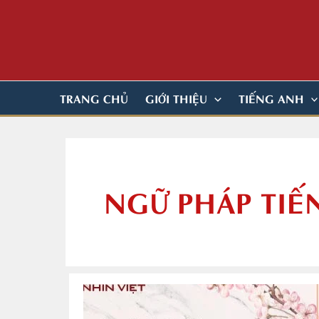
Nhảy
tới
nội
dung
TRANG CHỦ
GIỚI THIỆU
TIẾNG ANH
NGỮ PHÁP TIẾ