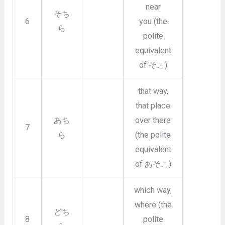
near
そち
6
you (the
ら
polite
equivalent
of そこ)
that way,
that place
あち
over there
7
ら
(the polite
equivalent
of あそこ)
which way,
where (the
どち
8
polite