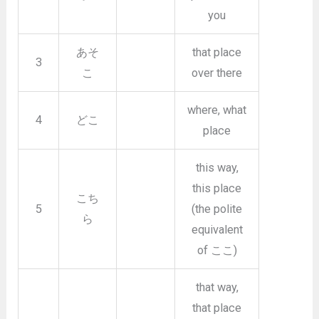
you
あそ
that place
3
こ
over there
where, what
4
どこ
place
this way,
this place
こち
5
(the polite
ら
equivalent
of ここ)
that way,
that place