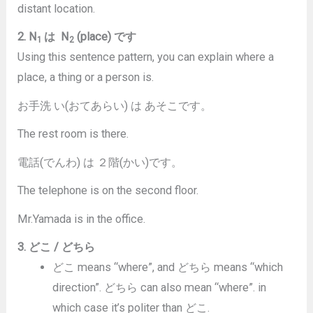
distant location.
2. N
は N
(place) です
1
2
Using this sentence pattern, you can explain where a
place, a thing or a person is.
お手洗 い(おてあらい) は あそこです。
The rest room is there.
電話(でんわ) は ２階(かい)です。
The telephone is on the second floor.
Mr.Yamada is in the office.
3. どこ / どちら
どこ means “where”, and どちら means “which
direction”. どちら can also mean “where”. in
which case it’s politer than どこ.