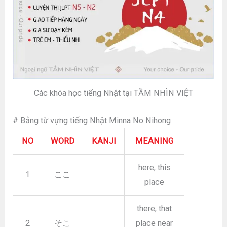
Các khóa học tiếng Nhật tại TẦM NHÌN VIỆT
# Bảng từ vựng tiếng Nhật Minna No Nihong
NO
WORD
KANJI
MEANING
here, this
1
ここ
place
there, that
2
そこ
place near