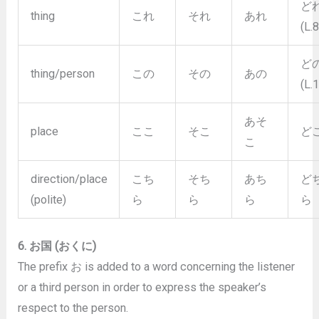
ど
thing
これ
それ
あれ
(L.8
ど
thing/person
この
その
あの
(L.
あそ
place
ここ
そこ
ど
こ
direction/place
こち
そち
あち
ど
(polite)
ら
ら
ら
ら
6. お国 (おくに)
The prefix お is added to a word concerning the listener
or a third person in order to express the speaker’s
respect to the person.