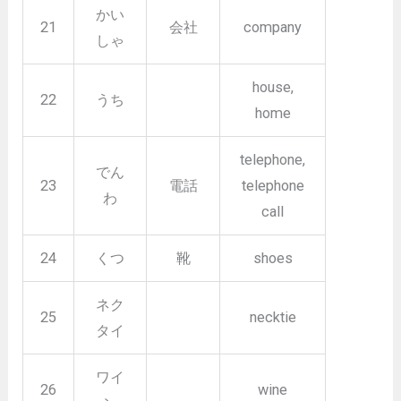
かい
21
会社
company
しゃ
house,
22
うち
home
telephone,
でん
23
電話
telephone
わ
call
24
くつ
靴
shoes
ネク
25
necktie
タイ
ワイ
26
wine