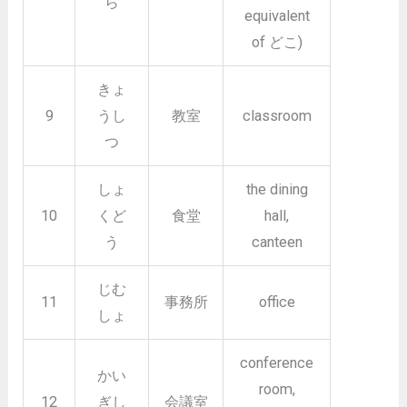
ら
equivalent
of どこ)
きょ
9
うし
教室
classroom
つ
しょ
the dining
10
くど
食堂
hall,
う
canteen
じむ
11
事務所
office
しょ
conference
かい
room,
12
ぎし
会議室