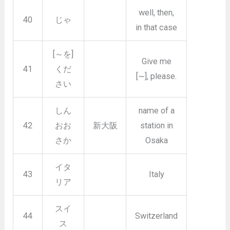
well, then,
40
じゃ
in that case
[～を]
Give me
41
くだ
[∼], please.
さい
しん
name of a
42
おお
新大阪
station in
さか
Osaka
イタ
43
Italy
リア
スイ
44
Switzerland
ス