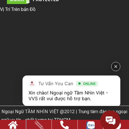
Vị Trí Trên bản Đồ
Tư Vấn You Can
ONLINE
Xin chào! Ngoại ngữ Tầm Nhìn Việt - 
VVS rất vui được hỗ trợ bạn.
Ngoại Ngữ TẦM NHÌN VIỆT @2012 | Trung tâm đào tạo ngoại
ngữ uy tín - chất lượng tại TPHCM