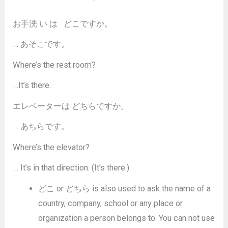
お手洗 い は どこですか。
… あそこです。
Where’s the rest room?
…It’s there.
エレベーターは どちらですか。
… あちらです。
Where’s the elevator?
… It’s in that direction. (It’s there.)
どこ or どちら is also used to ask the name of a
country, company, school or any place or
organization a person belongs to. You can not use