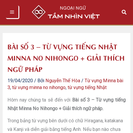
Nhảy
Tìm
tới
kiếm
nội
dung
BÀI SỐ 3 – TỪ VỰNG TIẾNG NHẬT
MINNA NO NIHONGO + GIẢI THÍCH
NGỮ PHÁP
19/04/2020
/ Bởi
Nguyễn Thế Hòa
/
Từ vựng Minna bài
3
,
từ vựng minna no nihongo
,
từ vựng tiếng Nhật
Hôm nay chúng ta sẽ đến với
Bài số 3 – Từ vựng tiếng
Nhật Minna No Nihongo + Giải thích ngữ pháp.
Trong bảng từ vựng bên dưới có chữ Hiragana, katakana
và Kanji và diễn giải bằng tiếng Anh. Nếu bạn nào chưa