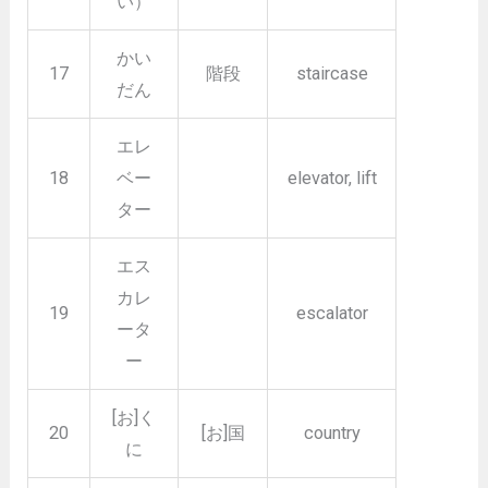
い）
かい
17
階段
staircase
だん
エレ
18
ベー
elevator, lift
ター
エス
カレ
19
escalator
ータ
ー
[お]く
20
[お]国
country
に