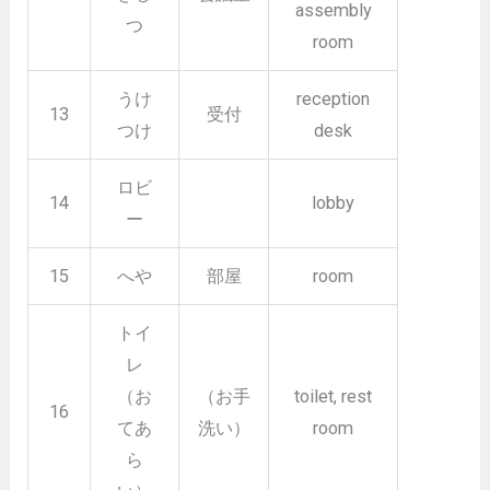
assembly
つ
room
うけ
reception
13
受付
つけ
desk
ロビ
14
lobby
ー
15
へや
部屋
room
トイ
レ
（お
（お手
toilet, rest
16
てあ
洗い）
room
ら