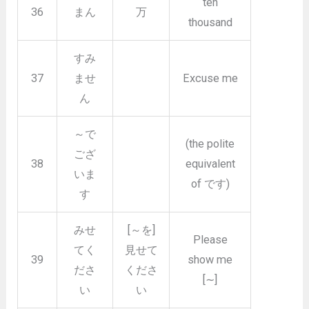
ten
36
まん
万
thousand
すみ
37
ませ
Excuse me
ん
～で
(the polite
ござ
38
equivalent
いま
of です)
す
みせ
[～を]
Please
てく
見せて
39
show me
ださ
くださ
[∼]
い
い