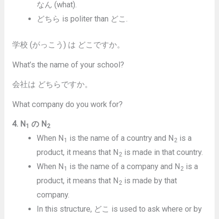
なん (what).
どちら is politer than どこ.
学校 (がっこう) は どこですか。
What’s the name of your school?
会社は どちらですか。
What company do you work for?
4. N
の N
1
2
When N
is the name of a country and N
is a
1
2
product, it means that N
is made in that country.
2
When N
is the name of a company and N
is a
1
2
product, it means that N
is made by that
2
company.
In this structure, どこ is used to ask where or by