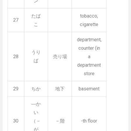
ン
たば
tobacco,
27
こ
cigarette
department,
counter (in
うり
28
売り場
a
ば
department
store
29
ちか
地下
basement
―か
い
30
（－
－階
-th floor
が