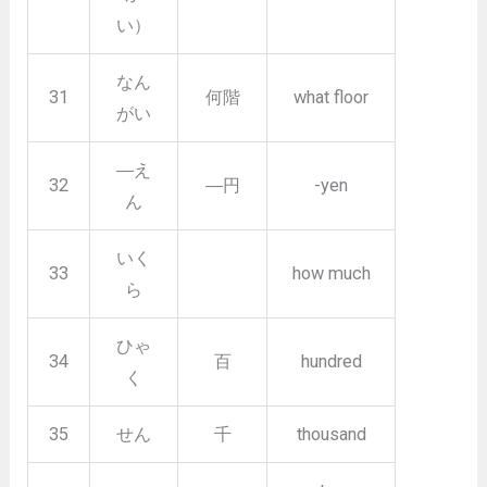
い）
なん
31
何階
what floor
がい
―え
32
―円
-yen
ん
いく
33
how much
ら
ひゃ
34
百
hundred
く
35
せん
千
thousand