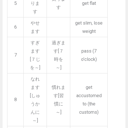
5
りま
get flat
す
す
やせ
get slim, lose
6
ます
weight
すぎ
過ぎま
ます
す[７
pass (7
7
[７じ
時を
o’clock)
を～]
～]
なれ
ます
慣れま
get
[しゅ
す[習
accustomed
8
うか
慣に
to (the
んに
～]
customs)
～]