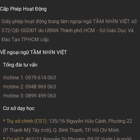
Cấp Phép Hoạt Động
Giấy phép hoạt động trung tâm ngoại ngữ TẦM NHÌN VIỆT số:
572/QĐ-SGDĐT
do UBNN Thành phố HCM - Sở Giáo Dục Và
Đào Tạo TPHCM cấp.
VỀ ngoại ngữ TẦM NHÌN VIỆT
Tổng đài tư vấn
Hotline 1: 0979 614 063
Hotline 2: 0948 969 063
Hotline 3: 0899 499 063
Cơ sở dạy học
* Trụ sở chính (CS1):
135/16 Nguyễn Hữu Cảnh, Phường 22
(P. Thạnh Mỹ Tây mới), Q. Bình Thạnh, TP. Hồ Chí Minh
* Cơ sở 2
: 462/11 Nguyễn Tri Phương, P.9 (P. Vườn Lài mới),