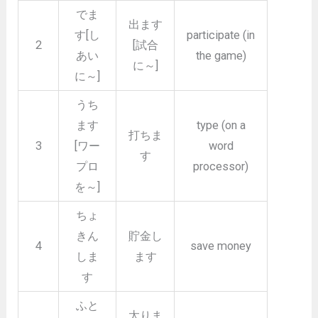
でま
出ます
す[し
participate (in
2
[試合
あい
the game)
に～]
に～]
うち
ます
type (on a
打ちま
3
[ワー
word
す
プロ
processor)
を～]
ちょ
きん
貯金し
4
save money
しま
ます
す
ふと
太りま