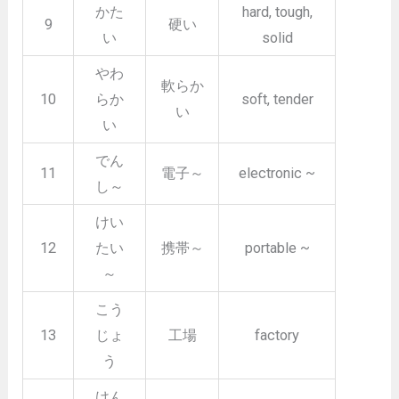
かた
hard, tough,
9
硬い
い
solid
やわ
軟らか
10
らか
soft, tender
い
い
でん
11
電子～
electronic ~
し～
けい
12
たい
携帯～
portable ~
～
こう
13
じょ
工場
factory
う
けん