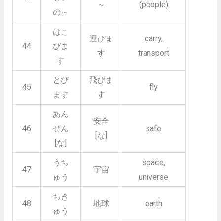
～
(people)
の～
はこ
運びま
carry,
44
びま
す
transport
す
とび
飛びま
45
fly
ます
す
あん
安全
46
ぜん
safe
[な]
[な]
うち
space,
47
宇宙
ゅう
universe
ちき
48
地球
earth
ゅう