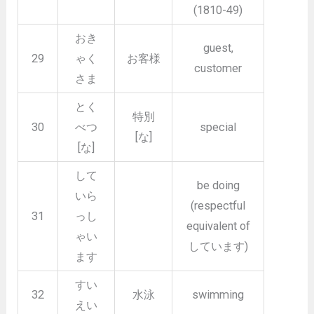
(1810-49)
おき
guest,
29
ゃく
お客様
customer
さま
とく
特別
30
べつ
special
[な]
[な]
して
be doing
いら
(respectful
31
っし
equivalent of
ゃい
しています)
ます
すい
32
水泳
swimming
えい