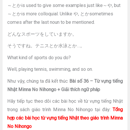
～とかis used to give some examples just like～や, but
～とかis more colloquial. Unlike や, とかsometimes
comes after the last noun to be mentioned.
どんなスポーツをしていますか。
そうですね。テニスとか水泳とか…。
What kind of sports do you do?
Well, playing tennis, swimming, and so on.
Như vậy, chúng ta đã kết thúc
Bài số 36 – Từ vựng tiếng
Nhật Minna No Nihongo + Giải thích ngữ pháp
Hãy tiếp tục theo dõi các bài học về từ vựng tiếng Nhật
trong sách giáo trình Minna No Nihongo tại đây:
Tổng
hợp các bài học từ vựng tiếng Nhật theo giáo trình Minna
No Nihongo