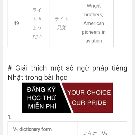
Wright
ライ
brothers,
トき
ライト
49
American
ょう
兄弟
pioneers in
だい
aviation
# Giải thích một số ngữ pháp tiếng
Nhật trong bài học
1.
V
dictionary form
1
ように、
V
2