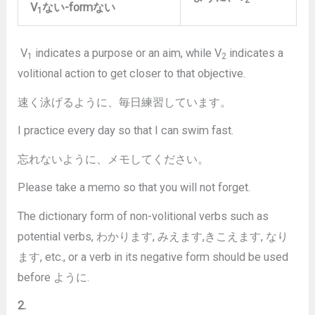
V
ない
-form
ない
1
V
indicates a purpose or an aim, while V
indicates a
1
2
volitional action to get closer to that objective.
速く泳げるように、毎日練習しています。
I practice every day so that I can swim fast.
忘れないように、メモしてください。
Please take a memo so that you will not forget.
The dictionary form of non-volitional verbs such as
potential verbs, わかります, みえます,きこえます, なり
ます, etc., or a verb in its negative form should be used
before ように.
2.