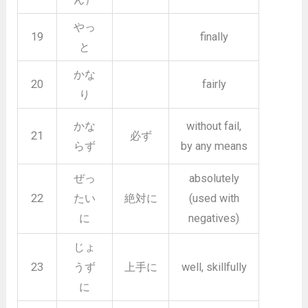
やっ
19
finally
と
かな
20
fairly
り
かな
without fail,
21
必ず
らず
by any means
ぜっ
absolutely
22
たい
絶対に
(used with
に
negatives)
じょ
23
うず
上手に
well, skillfully
に