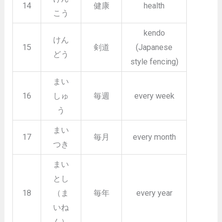
14
健康
health
こう
kendo
けん
15
剣道
(Japanese
どう
style fencing)
まい
16
しゅ
毎週
every week
う
まい
17
毎月
every month
つき
まい
とし
18
（ま
毎年
every year
いね
ん）