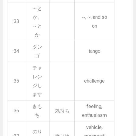
～と
か、
~, ~, and so
33
～と
on
か
タン
34
tango
ゴ
チャ
レン
35
challenge
ジし
ます
きも
feeling,
36
気持ち
ち
enthusiasm
vehicle,
のり