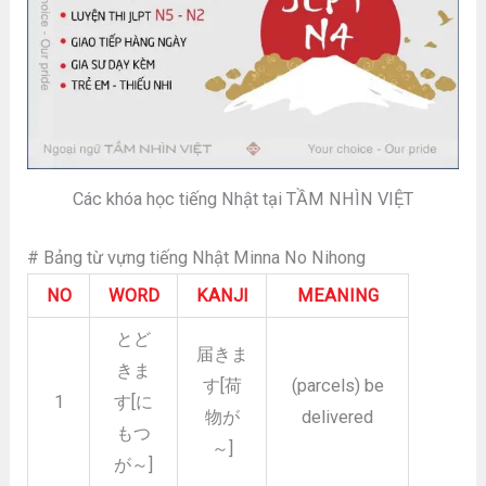
Các khóa học tiếng Nhật tại TẦM NHÌN VIỆT
# Bảng từ vựng tiếng Nhật Minna No Nihong
NO
WORD
KANJI
MEANING
とど
届きま
きま
す[荷
(parcels) be
1
す[に
物が
delivered
もつ
～]
が～]