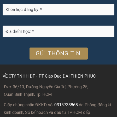
VỀ CTY TNHH ĐT - PT Giáo Dục ĐẠI THIÊN PHÚC
Đ/c: 36/10, Đường Nguyễn Gia Trí, Phường 25,
Quận Bình Thạnh, Tp. HCM
Giấy chứng nhận ĐKKD số:
0315733868
do Phòng đăng kí
kinh doanh, Sở kế hoạch và đầu tư TPHCM cấp