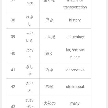
37
乗り物
means of
もの
transportation
れき
38
歴史
history
し
～せ
39
～世紀
-th century
いき
とお
far, remote
40
遠く
く
place
きし
41
汽車
locomotive
ゃ
きせ
42
汽船
steamboat
ん
おお
大勢の
many
43
ぜい