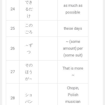
でき
as much as
24
るだ
possible
け
この
25
these days
ごろ
~ (some
～ず
26
amount) per
つ
(some suit)
その
That is more
27
ほう
~
が～
Chopin,
ショ
Polish
28
パン
musician