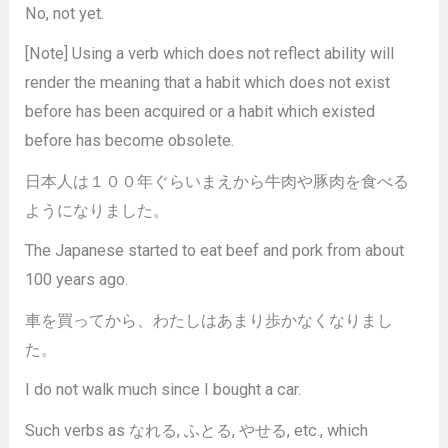
No, not yet.
[Note] Using a verb which does not reflect ability will
render the meaning that a habit which does not exist
before has been acquired or a habit which existed
before has become obsolete.
日本人は１００年ぐらいまえから牛肉や豚肉を食べる
ようになりました。
The Japanese started to eat beef and pork from about
100 years ago.
車を買ってから、わたしはあまり歩かなくなりまし
た。
I do not walk much since I bought a car.
Such verbs as なれる, ふとる, やせる, etc., which