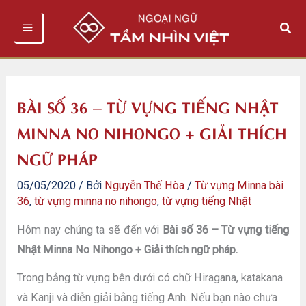
Nhảy
Tìm
tới
kiếm
nội
dung
BÀI SỐ 36 – TỪ VỰNG TIẾNG NHẬT
MINNA NO NIHONGO + GIẢI THÍCH
NGỮ PHÁP
05/05/2020
/ Bởi
Nguyễn Thế Hòa
/
Từ vựng Minna bài
36
,
từ vựng minna no nihongo
,
từ vựng tiếng Nhật
Hôm nay chúng ta sẽ đến với
Bài số 36 – Từ vựng tiếng
Nhật Minna No Nihongo + Giải thích ngữ pháp.
Trong bảng từ vựng bên dưới có chữ Hiragana, katakana
và Kanji và diễn giải bằng tiếng Anh. Nếu bạn nào chưa