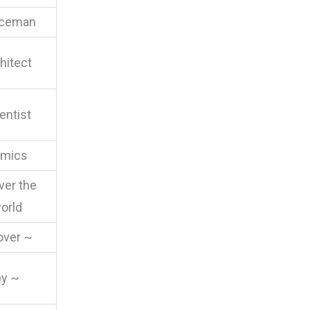
iceman
hitect
entist
mics
over the
orld
 over ~
by ~