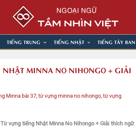
TIẾNG TRUNG
TIẾNG NHẬT
TIẾNG TÂY BA
NG NHẬT MINNA NO NIHONGO + GIẢI
ng Minna bài 37
,
từ vựng minna no nihongo
,
từ vựng
 Từ vựng tiếng Nhật Minna No Nihongo + Giải thích ngữ