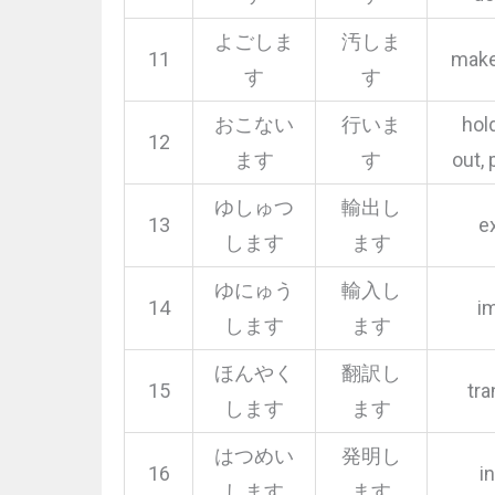
よごしま
汚しま
11
make
す
す
おこない
行いま
hold
12
ます
す
out, 
ゆしゅつ
輸出し
13
e
します
ます
ゆにゅう
輸入し
14
i
します
ます
ほんやく
翻訳し
15
tra
します
ます
はつめい
発明し
16
i
します
ます