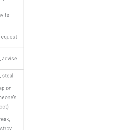
nvite
 request
, advise
, steal
ep on
meone’s
oot)
reak,
stroy