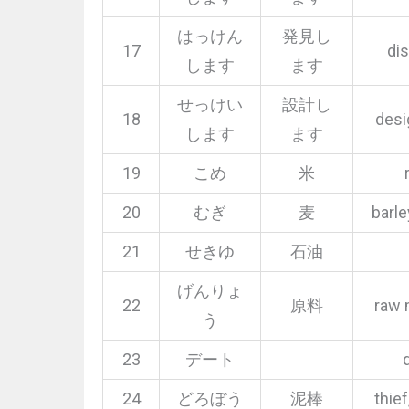
はっけん
発見し
17
di
します
ます
せっけい
設計し
18
desi
します
ます
19
こめ
米
20
むぎ
麦
barle
21
せきゆ
石油
げんりょ
22
原料
raw 
う
23
デート
24
どろぼう
泥棒
thief