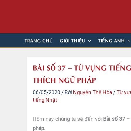
Nhảy
tới
nội
dung
TRANG CHỦ
GIỚI THIỆU
TIẾNG ANH
BÀI SỐ 37 – TỪ VỰNG TIẾ
THÍCH NGỮ PHÁP
06/05/2020
/ Bởi
Nguyễn Thế Hòa
/
Từ vự
tiếng Nhật
Hôm nay chúng ta sẽ đến với
Bài số 37 –
pháp.