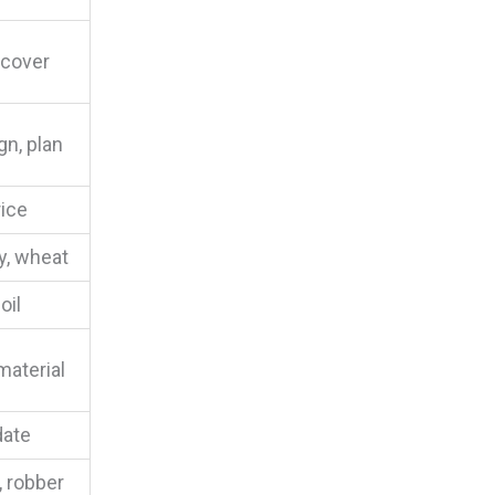
scover
gn, plan
rice
y, wheat
oil
material
date
, robber