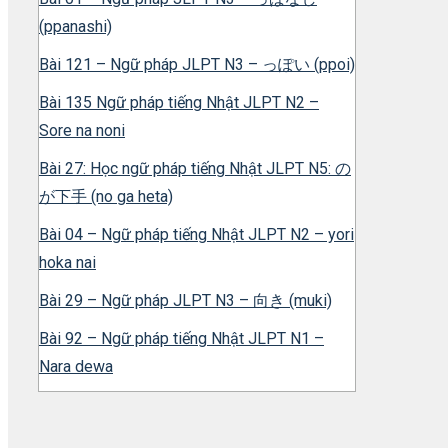
(ppanashi)
Bài 121 – Ngữ pháp JLPT N3 – っぽい (ppoi)
Bài 135 Ngữ pháp tiếng Nhật JLPT N2 –
Sore na noni
Bài 27: Học ngữ pháp tiếng Nhật JLPT N5: の
が下手 (no ga heta)
Bài 04 – Ngữ pháp tiếng Nhật JLPT N2 – yori
hoka nai
Bài 29 – Ngữ pháp JLPT N3 – 向き (muki)
Bài 92 – Ngữ pháp tiếng Nhật JLPT N1 –
Nara dewa