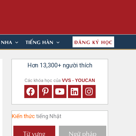
ĐĂNG KÝ HỌC
N NHA
TIẾNG HÀN
Hơn 13,300+ người thích
Các khóa học của
VVS - YOUCAN
Kiến thức
tiếng Nhật
Từ vựng
Ngữ pháp