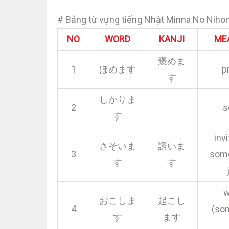
# Bảng từ vựng tiếng Nhật Minna No Niho
NO
WORD
KANJI
ME
褒めま
1
ほめます
p
す
しかりま
2
s
す
invi
さそいま
誘いま
3
som
す
す
w
おこしま
起こし
4
(so
す
ます