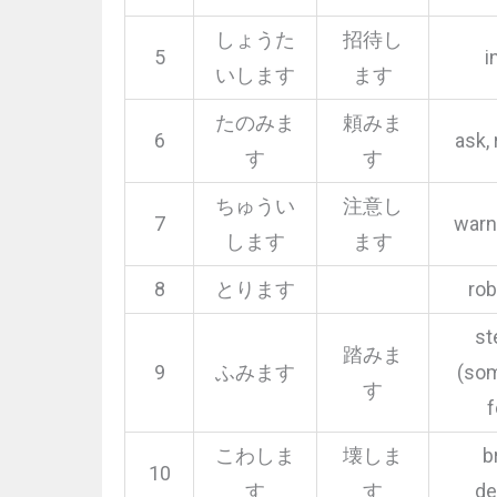
しょうた
招待し
5
i
いします
ます
たのみま
頼みま
6
ask,
す
す
ちゅうい
注意し
7
warn
します
ます
8
とります
rob
st
踏みま
9
ふみます
(so
す
f
こわしま
壊しま
b
10
す
す
de