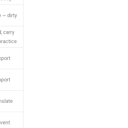
 ~ dirty
, carry
practice
xport
mport
nslate
nvent