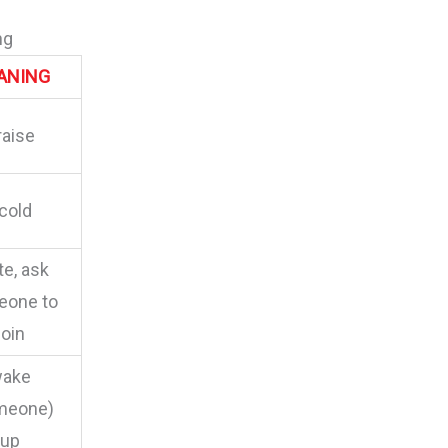
ng
ANING
raise
cold
te, ask
eone to
join
ake
meone)
up