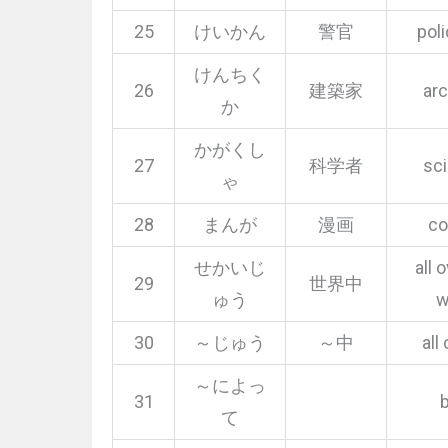
25
けいかん
警官
pol
けんちく
26
建築家
arc
か
かがくし
27
科学者
sci
ゃ
28
まんが
漫画
co
せかいじ
all 
29
世界中
ゅう
w
30
～じゅう
～中
all
～によっ
31
て