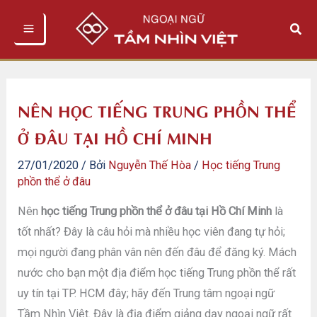
Nhảy
Tìm
tới
kiếm
nội
dung
NÊN HỌC TIẾNG TRUNG PHỒN THỂ
Ở ĐÂU TẠI HỒ CHÍ MINH
27/01/2020
/ Bởi
Nguyễn Thế Hòa
/
Học tiếng Trung
phồn thể ở đâu
Nên
học tiếng Trung phồn thể ở đâu tại Hồ Chí Minh
là
tốt nhất? Đây là câu hỏi mà nhiều học viên đang tự hỏi;
mọi người đang phân vân nên đến đâu để đăng ký. Mách
nước cho bạn một địa điểm học tiếng Trung phồn thể rất
uy tín tại TP. HCM đây; hãy đến Trung tâm ngoại ngữ
Tầm Nhìn Việt. Đây là địa điểm giảng dạy ngoại ngữ rất