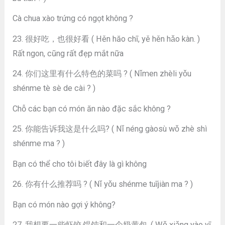
Cà chua xào trứng có ngọt không ?
23. 很好吃，也很好看 ( Hěn hăo chī, yě hěn hǎo kàn. )
Rất ngon, cũng rất đẹp mắt nữa
24. 你们这里有什么特色的菜吗 ? ( Nǐmen zhèli yǒu
shénme tè sè de cài ? )
Chỗ các bạn có món ăn nào đặc sắc không ?
25. 你能告诉我这是什么吗? ( Nǐ néng gàosù wǒ zhè shì
shénme ma ? )
Bạn có thể cho tôi biết đây là gì không
26. 你有什么推荐吗 ? ( Nǐ yǒu shénme tuījiàn ma ? )
Bạn có món nào gợi ý không?
27. 我想要一些虾饺,馄饨和一个奶黄包. ( Wǒ xiǎng yào yī