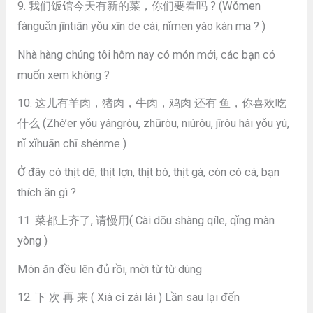
9. 我们饭馆今天有新的菜，你们要看吗 ? (Wǒmen
fànguǎn jīntiān yǒu xīn de cài, nǐmen yào kàn ma ? )
Nhà hàng chúng tôi hôm nay có món mới, các bạn có
muốn xem không ?
10. 这儿有羊肉，猪肉，牛肉，鸡肉 还有 鱼，你喜欢吃
什么 (Zhè’er yǒu yángròu, zhūròu, niúròu, jīròu hái yǒu yú,
nǐ xǐhuān chī shénme )
Ở đây có thịt dê, thịt lợn, thịt bò, thịt gà, còn có cá, bạn
thích ăn gì ?
11. 菜都上齐了, 请慢用( Cài dōu shàng qíle, qǐng màn
yòng )
Món ăn đều lên đủ rồi, mời từ từ dùng
12. 下 次 再 来 ( Xià cì zài lái ) Lần sau lại đến