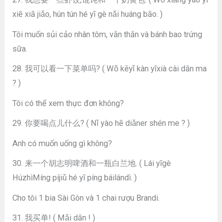
xiē xiā jiǎo, hún tún hé yī gè nǎi huáng bāo. )
Tôi muốn sủi cảo nhân tôm, vằn thắn và bánh bao trứng
sữa.
28. 我可以看一下菜单吗? ( Wǒ kěyǐ kàn yīxià cài dān ma
? )
Tôi có thể xem thực đơn không?
29. 你要喝点儿什么? ( Nǐ yào hē diǎner shén me ? )
Anh có muốn uống gì không?
30. 来一个胡志明啤酒和一瓶白兰地. ( Lái yīgè
HúzhìMíng píjiǔ hé yī píng báilándì. )
Cho tôi 1 bia Sài Gòn và 1 chai rượu Brandi.
31. 我买单! ( Mǎi dān ! )