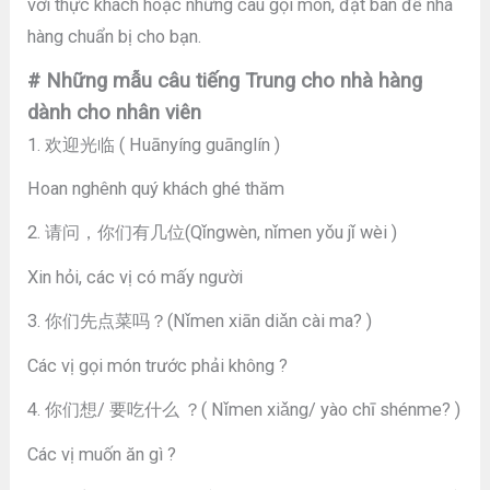
với thực khách hoặc những câu gọi món, đặt bàn để nhà
hàng chuẩn bị cho bạn.
# Những mẫu câu tiếng Trung cho nhà hàng
dành cho nhân viên
1. 欢迎光临 ( Huānyíng guānglín )
Hoan nghênh quý khách ghé thăm
2. 请问，你们有几位(Qǐngwèn, nǐmen yǒu jǐ wèi )
Xin hỏi, các vị có mấy người
3. 你们先点菜吗？(Nǐmen xiān diǎn cài ma? )
Các vị gọi món trước phải không ?
4. 你们想/ 要吃什么 ？( Nǐmen xiǎng/ yào chī shénme? )
Các vị muốn ăn gì ?