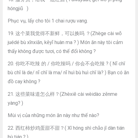
hóngjiǔ )
Phục vụ, lấy cho tôi 1 chai rượu vang.
19. 这个菜我觉得不新鲜，可以换吗 ？(Zhège cài wǒ
juédé bù xīnxiān, kěyǐ huàn ma ? ) Món ăn này tôi cảm
thấy không được tươi, có thể đổi không ?
20. 你吃不吃辣 的 / 你吃辣吗 / 你会不会吃辣 ? ( Nǐ chī
bù chī là de/ nǐ chī là ma/ nǐ huì bù huì chī là? ) Bạn có ăn
đồ cay không ?
21. 这些菜味道怎么样？(Zhèxiē cài wèidào zěnme
yàng? )
Mùi vị của những món ăn này như thế nào?
22. 西红柿炒鸡蛋甜不甜？( Xī hóng shì chǎo jī dàn tián
bù tián ? )