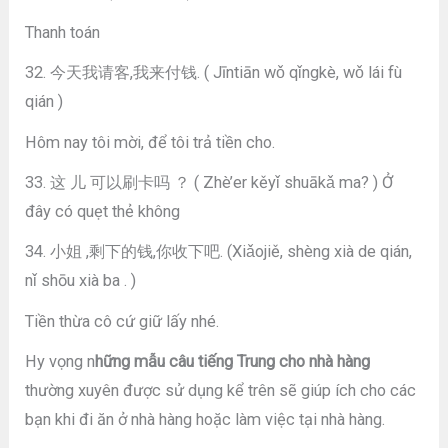
Thanh toán
32. 今天我请客,我来付钱. ( Jīntiān wǒ qǐngkè, wǒ lái fù
qián )
Hôm nay tôi mời, để tôi trả tiền cho.
33. 这 儿 可以刷卡吗 ？ ( Zhè’er kěyǐ shuākǎ ma? ) Ở
đây có quẹt thẻ không
34. 小姐 ,剩下的钱,你收下吧. (Xiǎojiě, shèng xià de qián,
nǐ shōu xià ba . )
Tiền thừa cô cứ giữ lấy nhé.
Hy vọng n
hững mẫu câu tiếng Trung cho nhà hàng
thường xuyên được sử dụng kể trên sẽ giúp ích cho các
bạn khi đi ăn ở nhà hàng hoặc làm việc tại nhà hàng.