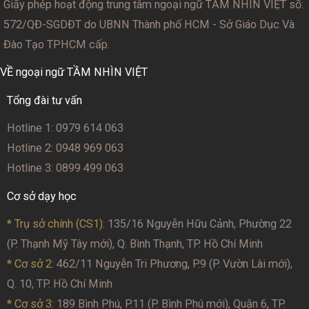
Giấy phép hoạt động trung tâm ngoại ngữ TẦM NHÌN VIỆT số:
572/QĐ-SGDĐT
do UBNN Thành phố HCM - Sở Giáo Dục Và
Đào Tạo TPHCM cấp.
VỀ ngoại ngữ TẦM NHÌN VIỆT
Tổng đài tư vấn
Hotline 1: 0979 614 063
Hotline 2: 0948 969 063
Hotline 3: 0899 499 063
Cơ sở dạy học
* Trụ sở chính (CS1):
135/16 Nguyễn Hữu Cảnh, Phường 22
(P. Thạnh Mỹ Tây mới), Q. Bình Thạnh, TP. Hồ Chí Minh
* Cơ sở 2
: 462/11 Nguyễn Tri Phương, P.9 (P. Vườn Lài mới),
Q. 10, TP. Hồ Chí Minh
* Cơ sở 3:
189 Bình Phú, P.11 (P. Bình Phú mới), Quận 6, TP.