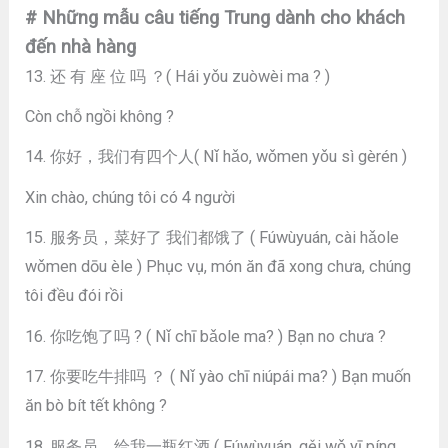
# Những mẫu câu tiếng Trung dành cho khách
đến nhà hàng
13. 还 有 座 位 吗 ？( Hái yǒu zuòwèi ma ? )
Còn chỗ ngồi không ?
14. 你好，我们有四个人( Nǐ hǎo, wǒmen yǒu sì gèrén )
Xin chào, chúng tôi có 4 người
15. 服务员，菜好了 我们都饿了 ( Fúwùyuán, cài hǎole
wǒmen dōu èle ) Phục vụ, món ăn đã xong chưa, chúng
tôi đều đói rồi
16. 你吃饱了吗 ? ( Nǐ chī bǎole ma? ) Bạn no chưa ?
17. 你要吃牛排吗 ？ ( Nǐ yào chī niúpái ma? ) Bạn muốn
ăn bò bít tết không ?
18. 服务员，给我一瓶红酒 ( Fúwùyuán, gěi wǒ yī píng