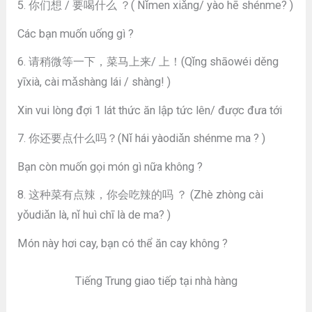
5. 你们想 / 要喝什么 ？( Nǐmen xiǎng/ yào hē shénme? )
Các bạn muốn uống gì ?
6. 请稍微等一下，菜马上来/ 上！(Qǐng shāowéi děng
yīxià, cài mǎshàng lái / shàng! )
Xin vui lòng đợi 1 lát thức ăn lập tức lên/ được đưa tới
7. 你还要点什么吗？(Nǐ hái yàodiǎn shénme ma ? )
Bạn còn muốn gọi món gì nữa không ?
8. 这种菜有点辣，你会吃辣的吗 ？ (Zhè zhòng cài
yǒudiǎn là, nǐ huì chī là de ma? )
Món này hơi cay, bạn có thể ăn cay không ?
Tiếng Trung giao tiếp tại nhà hàng