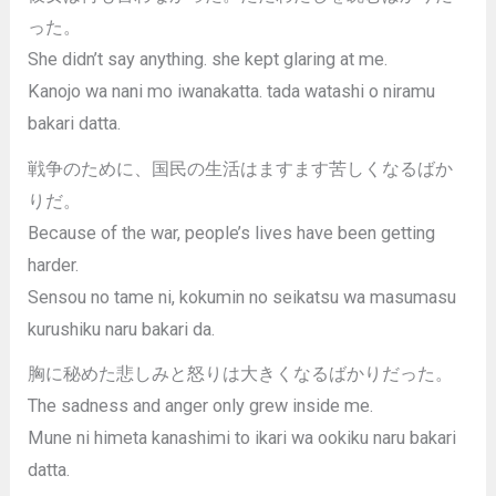
った。
She didn’t say anything. she kept glaring at me.
Kanojo wa nani mo iwanakatta. tada watashi o niramu
bakari datta.
戦争のために、国民の生活はますます苦しくなるばか
りだ。
Because of the war, people’s lives have been getting
harder.
Sensou no tame ni, kokumin no seikatsu wa masumasu
kurushiku naru bakari da.
胸に秘めた悲しみと怒りは大きくなるばかりだった。
The sadness and anger only grew inside me.
Mune ni himeta kanashimi to ikari wa ookiku naru bakari
datta.