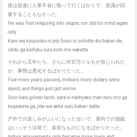
彼は急速に人事不省に陥って行くばかりで、意識が回
復することもなかった。
He was fast relapsing into stupor, nor did his mind again
rally.
Kare wa kyuusoku ni jinji fusei ni ochiitte iku bakari de,
ishiki ga kaifuku suru koto mo nakatta.
それから五年たち、さらに何百万ドルもが投じられた
が、事態は悪化するばかりだった。
Five more years passed, millions more dollars were
spent, and things just got worse.
Sore kara go’nen tachi, sara ni nanhyaku man doru mo ga
toujirareta ga, jitai wa akka suru bakari datta.
戸外での楽しみがふいになったせいで、屋内での遊戯
はいっそう活発で、多彩なものになるばかりだった。
Indoor amusements only became more lively and