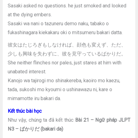
Sasaki asked no questions. he just smoked and looked
at the dying embers.
Sasaki wa nani o tazuneru demo naku, tabako o
fukashinagara kiekakaru oki o mitsumeru bakari datta.
彼女はたじろぎもしなければ、顔色も変えず、ただ、
少しも興味を失わずに、彼を見守っているばかりだ。
She neither flinches nor pales, just stares at him with
unabated interest.
Kanojo wa tajirogi mo shinakereba, kaoiro mo kaezu,
tada, sukoshi mo kyoumi o ushinawazu ni, kare o
mimamotte iru bakari da.
Kết thúc bài học
Như vậy, chúng ta đã kết thúc
Bài 21 – Ngữ pháp JLPT
N3 – ばかりだ (bakari da)