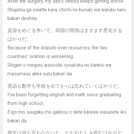
After the surgery, my dad’s illness keeps getting worse.
Shujutsu ga owatte kara, chichi no byouki wa waruku naru
bakari deshita.
資源をめぐる争いで、両国の関係はますます悪化する
ばかりだ。
Because of the dispute over resources, the two
countries’ relation is worsening.
Shigen o meguru arasoide, ryoukoku no kankei wa
masumasu akka suru bakari da.
英語も数学も学校を出てからは忘れていくばかりだ。
I’ve been forgetting english and math since graduating
from high school.
Eigo mo suugaku mo gakkou o dete karawa wasurete iku
bakari da.
彼女は何も言わなかった。ただわたしを睨むばかりだ