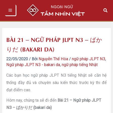
Nhảy
Tìm
tới
kiếm
nội
dung
BÀI 21 – NGỮ PHÁP JLPT N3 – ばか
りだ (BAKARI DA)
22/05/2020
/ Bởi
Nguyễn Thế Hòa
/
ngữ pháp JLPT N3
,
Ngữ pháp JLPT N3 - bakari da
,
ngữ pháp tiếng Nhật
Các bạn học ngữ pháp JLPT N3 tiếng Nhật sẽ cần hệ
thống đầy đủ và chuyên sâu kiến thức trước kỳ thi để
đạt điểm cao.
Hôm nay, chúng ta sẽ đi đến
Bài 21 – Ngữ pháp JLPT
N3 – ばかりだ (bakari da)