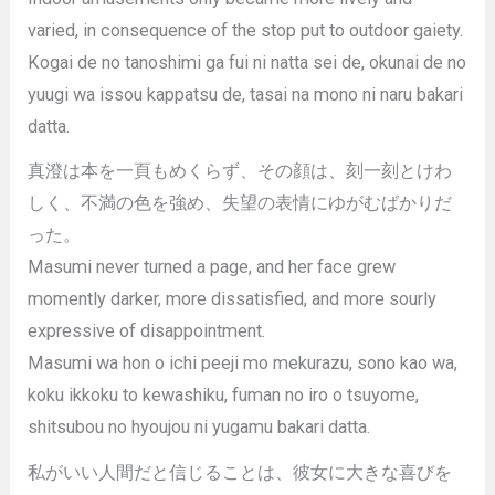
varied, in consequence of the stop put to outdoor gaiety.
Kogai de no tanoshimi ga fui ni natta sei de, okunai de no
yuugi wa issou kappatsu de, tasai na mono ni naru bakari
datta.
真澄は本を一頁もめくらず、その顔は、刻一刻とけわ
しく、不満の色を強め、失望の表情にゆがむばかりだ
った。
Masumi never turned a page, and her face grew
momently darker, more dissatisfied, and more sourly
expressive of disappointment.
Masumi wa hon o ichi peeji mo mekurazu, sono kao wa,
koku ikkoku to kewashiku, fuman no iro o tsuyome,
shitsubou no hyoujou ni yugamu bakari datta.
私がいい人間だと信じることは、彼女に大きな喜びを