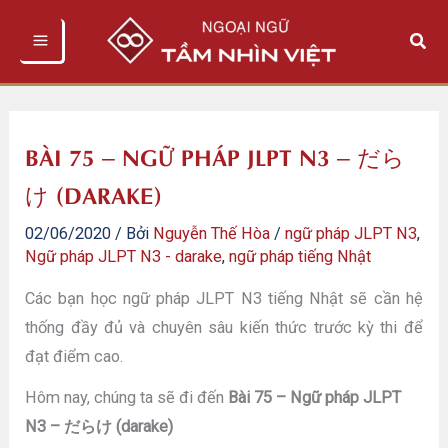
Nhảy
Tìm
tới
kiếm
nội
dung
BÀI 75 – NGỮ PHÁP JLPT N3 – だら
け (DARAKE)
02/06/2020
/ Bởi
Nguyễn Thế Hòa
/
ngữ pháp JLPT N3
,
Ngữ pháp JLPT N3 - darake
,
ngữ pháp tiếng Nhật
Các bạn học ngữ pháp JLPT N3 tiếng Nhật sẽ cần hệ
thống đầy đủ và chuyên sâu kiến thức trước kỳ thi để
đạt điểm cao.
Hôm nay, chúng ta sẽ đi đến
Bài 75 – Ngữ pháp JLPT
N3 – だらけ (darake)