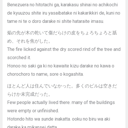
Benezuera no hitotachi ga, karakasu shinai no achikochi
de kyuuzou shite iru yasaibatake ni kakarikkiri de, kuni no
tame ni te o doro darake ni shite hataraite imasu.
焔の先が木の乾いて傷だらけの皮をちょろちょろと舐
め、それを焦がした。
The fire licked against the dry scored rind of the tree and
scorched it.
Honoo no saki ga ki no kawaite kizu darake no kawa o
chorochoro to name, sore o kogashita.
ほとんど人は住んでいなかった。多くのビルは空きだ
らけか未完成だった。
Few people actually lived there. many of the buildings
were empty or unfinished.
Hotondo hito wa sunde inakatta. ooku no biru wa aki
darake ka mikansei datta.