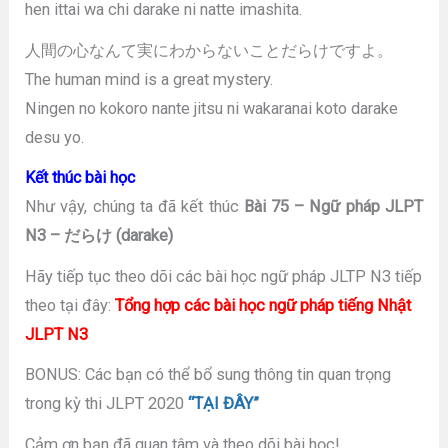
hen ittai wa chi darake ni natte imashita.
人間の心なんて実にわからないことだらけですよ。
The human mind is a great mystery.
Ningen no kokoro nante jitsu ni wakaranai koto darake
desu yo.
Kết thúc bài học
Như vậy, chúng ta đã kết thúc
Bài 75 – Ngữ pháp JLPT
N3 – だらけ (darake)
Hãy tiếp tục theo dõi các bài học ngữ pháp JLTP N3 tiếp
theo tại đây:
Tổng hợp các bài học ngữ pháp tiếng Nhật
JLPT N3
BONUS: Các bạn có thể bổ sung thông tin quan trọng
trong kỳ thi JLPT 2020
“TẠI ĐÂY”
Cảm ơn bạn đã quan tâm và theo dõi bài học!