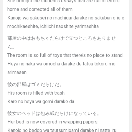
She brought the student’s essays that are full of errors
home and corrected all of them.
Kanojo wa gakusei no machigai darake no sakubun o ie e
mochikaeshite, ichiichi naoshite yarimashita.
部屋の中はおもちゃだらけで立つところもありませ
ん。
The room is so full of toys that there’s no place to stand.
Heya no naka wa omocha darake de tatsu tokoro mo
arimasen.
彼の部屋はゴミだらけだ。
His room is filled with trash.
Kare no heya wa gomi darake da.
彼女のベッドは包み紙だらけになっている。
Her bed is now covered in wrapping papers.
Kanojo no beddo wa tsutsumigami darake ni natte iru.