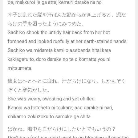
de, makkuroi ie ga atte, kemuri darake na no.
幸子は乱れた髪を汗ばんだ額からかき上げると、泥だ
らけの手を困ったようにみつめた。
Sachiko shook the untidy hair back from her hot
forehead and looked ruefully at her earth-stained hands.
Sachiko wa midareta kami o asebanda hitai kara
kakiageru to, doro darake no te o komatta you ni
mitsumeta.
彼女はへとへとに疲れ、汗だらけになり、しかもぞく
ぞくと寒気がした。
She was weary, sweating and yet chilled.
Kanojo wa hetoheto ni tsukare, ase darake ni nari,
shikamo zokuzoku to samuke ga shita.
ばかね、船中を血だらけにしたいとでもいうの？
Don’t be a fool. you don’t want to go bleeding all over the