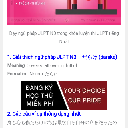
Dạy ngữ pháp JLPT N3 trong khóa luyện thi JLPT tiếng
Nhật
1. Giải thích ngữ pháp JLPT N3 – だらけ (darake)
Meaning:
Covered all over in, full of
Formation:
Noun + だらけ
2. Các câu ví dụ thông dụng nhất
身も心も傷だらけの彼は最後自ら自分の命を絶ったの