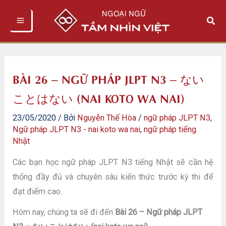
Nhảy
Tìm
tới
kiếm
nội
dung
BÀI 26 – NGỮ PHÁP JLPT N3 – ない
ことはない (NAI KOTO WA NAI)
23/05/2020
/ Bởi
Nguyễn Thế Hòa
/
ngữ pháp JLPT N3
,
Ngữ pháp JLPT N3 - nai koto wa nai
,
ngữ pháp tiếng
Nhật
Các bạn học ngữ pháp JLPT N3 tiếng Nhật sẽ cần hệ
thống đầy đủ và chuyên sâu kiến thức trước kỳ thi để
đạt điểm cao.
Hôm nay, chúng ta sẽ đi đến
Bài 26 – Ngữ pháp JLPT