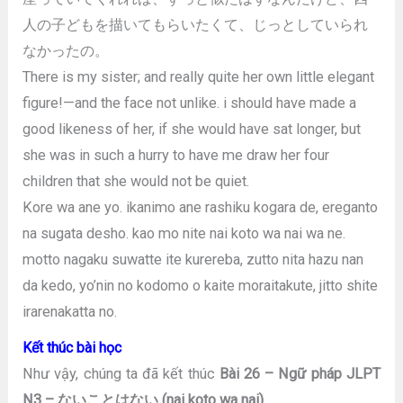
人の子どもを描いてもらいたくて、じっとしていられ
なかったの。
There is my sister; and really quite her own little elegant
figure!—and the face not unlike. i should have made a
good likeness of her, if she would have sat longer, but
she was in such a hurry to have me draw her four
children that she would not be quiet.
Kore wa ane yo. ikanimo ane rashiku kogara de, ereganto
na sugata desho. kao mo nite nai koto wa nai wa ne.
motto nagaku suwatte ite kurereba, zutto nita hazu nan
da kedo, yo’nin no kodomo o kaite moraitakute, jitto shite
irarenakatta no.
Kết thúc bài học
Như vậy, chúng ta đã kết thúc
Bài 26 – Ngữ pháp JLPT
N3 – ないことはない (nai koto wa nai)