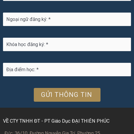
VỀ CTY TNHH ĐT - PT Giáo Dục ĐẠI THIÊN PHÚC
Đ/c: 36/10, Đường Nguyễn Gia Trí, Phường 25,