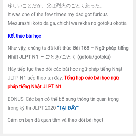
珍しいことだが、父は烈火のごとく怒った。
It was one of the few times my dad got furious.
Mezurashii koto da ga, chichi wa rekka no gotoku okotta.
Kết thúc bài học
Như vậy, chúng ta đã kết thúc
Bài 168 – Ngữ pháp tiếng
Nhật JLPT N1 – ごとき/ごとく (gotoki/gotoku)
Hãy tiếp tục theo dõi các bài học ngữ pháp tiếng Nhật
JLTP N1 tiếp theo tại đây:
Tổng hợp các bài học ngữ
pháp tiếng Nhật JLPT N1
BONUS: Các bạn có thể bổ sung thông tin quan trọng
trong kỳ thi JLPT 2020
“TẠI ĐÂY”
Cảm ơn bạn đã quan tâm và theo dõi bài học!