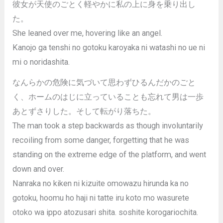
彼女が天使のごとく軽やかに私の上に身を乗り出し
た。
She leaned over me, hovering like an angel.
Kanojo ga tenshi no gotoku karoyaka ni watashi no ue ni
mi o noridashita.
なんらかの危険に気づいて思わずひるんだかのごと
く、ホームのはじに立っていることも忘れて男は一歩
あとずさりした。そして転がり落ちた。
The man took a step backwards as though involuntarily
recoiling from some danger, forgetting that he was
standing on the extreme edge of the platform, and went
down and over.
Nanraka no kiken ni kizuite omowazu hirunda ka no
gotoku, hoomu ho haji ni tatte iru koto mo wasurete
otoko wa ippo atozusari shita. soshite korogariochita.