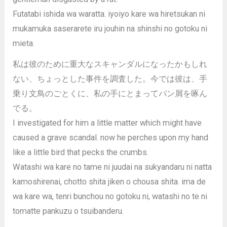
Futatabi ishida wa waratta. iyoiyo kare wa hiretsukan ni
mukamuka saserarete iru jouhin na shinshi no gotoku ni
mieta.
私は彼のために重大なスキャンダルになったかもしれ
ない、ちょっとした事件を調査した。今では彼は、手
乗り文鳥のごとくに、私の手にとまってパン屑を啄ん
でる。
I investigated for him a little matter which might have
caused a grave scandal. now he perches upon my hand
like a little bird that pecks the crumbs.
Watashi wa kare no tame ni juudai na sukyandaru ni natta
kamoshirenai, chotto shita jiken o chousa shita. ima de
wa kare wa, tenri bunchou no gotoku ni, watashi no te ni
tomatte pankuzu o tsuibanderu.