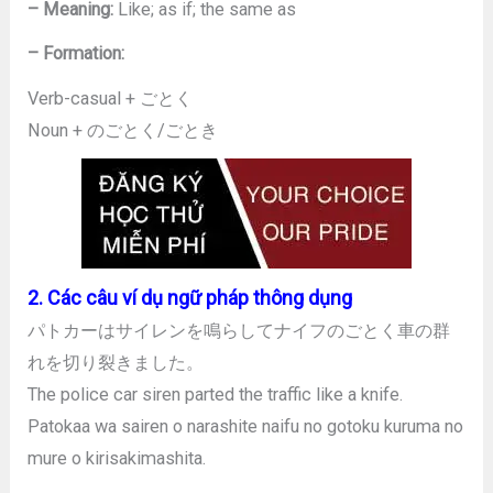
– Meaning:
Like; as if; the same as
– Formation:
Verb-casual + ごとく
Noun + のごとく/ごとき
2. Các câu ví dụ ngữ pháp thông dụng
パトカーはサイレンを鳴らしてナイフのごとく車の群
れを切り裂きました。
The police car siren parted the traffic like a knife.
Patokaa wa sairen o narashite naifu no gotoku kuruma no
mure o kirisakimashita.