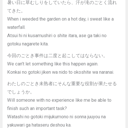
暑い日に草むしりをしていたら、汗が滝のごとく流れ
てきた。
When i weeded the garden on a hot day, i sweat like a
waterfall.
Atsui hi ni kusamushiri o shite itara, ase ga taki no
gotoku nagarete kita.
今回のごとき事件は二度と起こしてはならない。
We can’t let something like this happen again.
Konkai no gotoki jiken wa nido to okoshite wa naranai.
わたしのごとき未熟者にそんな重要な役割が果たせる
でしょうか。
Will someone with no experience like me be able to
finish such an important task?
Watashi no gotoki mijukumono ni sonna juuyou na
yakuwari ga hataseru deshou ka.