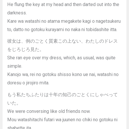
He flung the key at my head and then darted out into the
darkness.
Kare wa watashi no atama megakete kagi o nagetsukeru
to, datto no gotoku kurayami no naka ni tobidashite itta.
彼女は、例のごとく質素この上ない、わたしのドレス
をじろじろ見た。
She ran eye over my dress, which, as usual, was quite
simple.
Kanojo wa, rei no gotoku shisso kono ue nai, watashi no
doresu o jirojiro mita.
もう私たちふたりは十年の知己のごとくにしゃべって
いた。
We were conversing like old friends now.
Mou watashitachi futari wa juunen no chiki no gotoku ni
shabette ita.