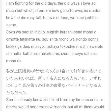
I am fighting for the old days, the old ways i love so
much but which, i fear, are now gone forever, no matter
how the die may fall. for, win or lose, we lose just the
same.
Boku wa sugishi hibi o, sugishi kurashi sono mono o
omotte tatakatte iru. sou shita mono wa, kongo donna
kekka ga deru ni seyo, mohaya tokoshie ni ushinawarete
shimatta. katte mo makete mo, izure ni seyo ushinau
mono da.
私が上院議員の時代からの知り合いで好印象を抱いて
いた人もいれば、新しく友人になる人もいた。いずれ
にせよ全員が我々の仕事の貴重なパートナーとなる人
たちだった。
Some i already knew and liked from my time as senator.
others would become new friends. but all of them would