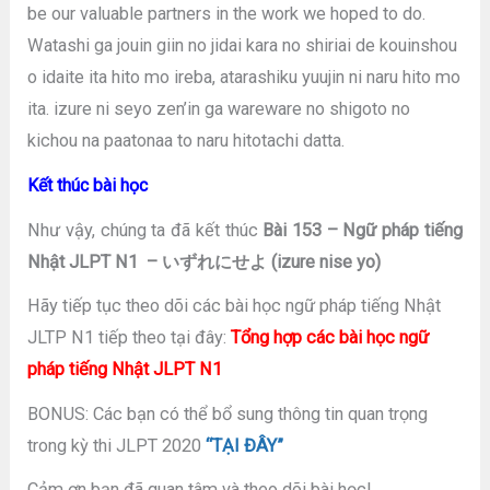
be our valuable partners in the work we hoped to do.
Watashi ga jouin giin no jidai kara no shiriai de kouinshou
o idaite ita hito mo ireba, atarashiku yuujin ni naru hito mo
ita. izure ni seyo zen’in ga wareware no shigoto no
kichou na paatonaa to naru hitotachi datta.
Kết thúc bài học
Như vậy, chúng ta đã kết thúc
Bài 153 – Ngữ pháp tiếng
Nhật JLPT N1 – いずれにせよ (izure nise yo)
Hãy tiếp tục theo dõi các bài học ngữ pháp tiếng Nhật
JLTP N1 tiếp theo tại đây:
Tổng hợp các bài học ngữ
pháp tiếng Nhật JLPT N1
BONUS: Các bạn có thể bổ sung thông tin quan trọng
trong kỳ thi JLPT 2020
“TẠI ĐÂY”
Cảm ơn bạn đã quan tâm và theo dõi bài học!