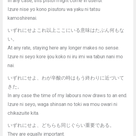
In any case, this pistol might come in useful.
Izure nise yo kono pisutoru wa yaku ni tatsu
kamoshirenai.
いずれにせよこれ以上ここにいる意味はたぶん何もな
い。
At any rate, staying here any longer makes no sense.
Izure ni seyo kore ijou koko ni iru imi wa tabun nani mo
nai.
いずれにせよ、わが辛酸の時はもう終わりに近づいて
きた。
In any case the time of my labours now draws to an end.
Izure ni seyo, waga shinsan no toki wa mou owari ni
chikazuite kita.
いずれにせよ、どちらも同じぐらい重要である。
They are equally important.