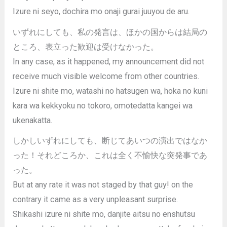
Izure ni seyo, dochira mo onaji gurai juuyou de aru.
いずれにしても、私の発言は、ほかの国からは結局の
ところ、表立った歓迎は受けなかった。
In any case, as it happened, my announcement did not
receive much visible welcome from other countries.
Izure ni shite mo, watashi no hatsugen wa, hoka no kuni
kara wa kekkyoku no tokoro, omotedatta kangei wa
ukenakatta.
しかしいずれにしても、断じてあいつの演出ではなか
った！それどころか、これは全く不愉快な突発事であ
った。
But at any rate it was not staged by that guy! on the
contrary it came as a very unpleasant surprise.
Shikashi izure ni shite mo, danjite aitsu no enshutsu