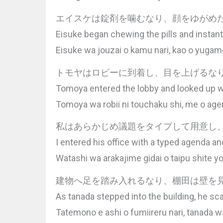
エイスケは錠剤を噛むなり、顔をゆがめ
Eisuke began chewing the pills and instant
Eisuke wa jouzai o kamu nari, kao o yugam
トモヤはロビーに到着し、目を上げるな
Tomoya entered the lobby and looked up wi
Tomoya wa robii ni touchaku shi, me o ageru
私はあらかじめ議題をタイプして用意し
I entered his office with a typed agenda and 
Watashi wa arakajime gidai o taipu shite youi
建物へ足を踏み入れるなり、棚田は壁を
As tanada stepped into the building, he sc
Tatemono e ashi o fumiireru nari, tanada w