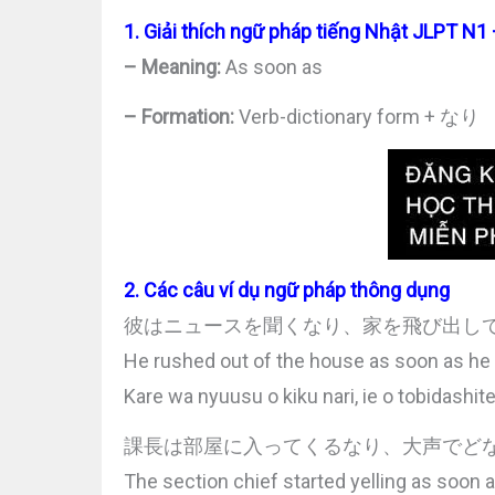
1. Giải thích ngữ pháp tiếng Nhật JLPT N1
– Meaning:
As soon as
– Formation:
Verb-dictionary form + なり
2. Các câu ví dụ ngữ pháp thông dụng
彼はニュースを聞くなり、家を飛び出し
He rushed out of the house as soon as he
Kare wa nyuusu o kiku nari, ie o tobidashite 
課長は部屋に入ってくるなり、大声でど
The section chief started yelling as soon 