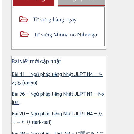
Từ vựng hàng ngày
Từ vựng Minna no Nihongo
Bài viết mới cập nhật
Bài 41 – Ngữ pháp tiếng Nhật JLPT N4 – ら
れる (rareru)
Bài 76 – Ngữ pháp tiếng Nhật JLPT N1 – No
itari
Bài 20 – Ngữ pháp tiếng Nhật JLPT N4 – た
り～たり (tari~tari)
Bài 18 – Ngữ pháp JLPT N3 – に関する / に