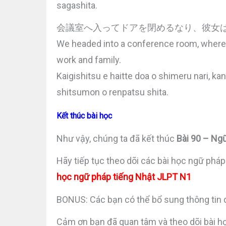
sagashita.
会議室へ入ってドアを閉めるなり、彼女
We headed into a conference room, where 
work and family.
Kaigishitsu e haitte doa o shimeru nari, ka
shitsumon o renpatsu shita.
Kết thúc bài học
Như vậy, chúng ta đã kết thúc
Bài 90 – Ng
Hãy tiếp tục theo dõi các bài học ngữ pháp
học ngữ pháp tiếng Nhật JLPT N1
BONUS: Các bạn có thể bổ sung thông tin 
Cảm ơn bạn đã quan tâm và theo dõi bài h