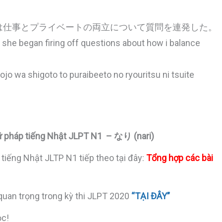
は仕事とプライベートの両立について質問を連発した。
she began firing off questions about how i balance
nojo wa shigoto to puraibeeto no ryouritsu ni tsuite
ữ pháp tiếng Nhật JLPT N1 – なり (nari)
 tiếng Nhật JLTP N1 tiếp theo tại đây:
Tổng hợp các bài
quan trọng trong kỳ thi JLPT 2020
“TẠI ĐÂY”
ọc!