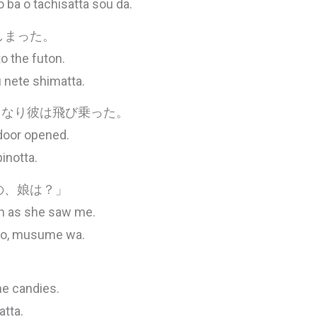
 ba o tachisatta sou da.
しまった。
to the futon.
 nete shimatta.
が開くなり彼は飛び乗った。
door opened.
inotta.
の、娘は？」
on as she saw me.
ano, musume wa.
he candies.
atta.