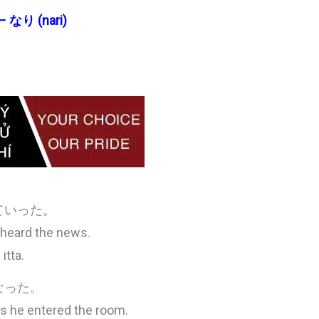
 – なり (nari)
ていった。
 heard the news.
itta.
なった。
as he entered the room.