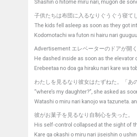
Shashin o hitome miru nari, mugon de sono
子供たちは布団に入るなりぐうぐう寝て
The kids fell asleep as soon as they got in
Kodomotachi wa futon ni hairu nari guuguu
Advertisement エレベーターのドア
He dashed inside as soon as the elevator 
Erebeetaa no doa ga hiraku nari kare wa tob
わたしを見るなり彼女はたずねた。「あ
“where’s my daughter?”, she asked as so
Watashi o miru nari kanojo wa tazuneta. 
彼がお菓子を見るなり自制心を失った。
His self-control collapsed at the sight of t
Kare ga okashi o miru nari jiseishin o ushin