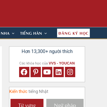
ĐĂNG KÝ HỌC
N NHA
TIẾNG HÀN
Hơn 13,300+ người thích
Các khóa học của
VVS - YOUCAN
Kiến thức
tiếng Nhật
Từ vựng
Ngữ pháp