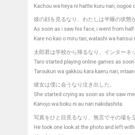
Kachou wa heya ni haitte kuru nari, oogoe 
彼の顔を見るなり、わたしは半睡の状態
As soon as i saw his face, i went from half
Kare no kao o miru tari, watashi wa hansui 
太郎君は学校から帰るなり、インターネ
Taro started playing online games as soon
Taroukun wa gakkou kara kaeru nari, intaa
彼女は僕に会うなり泣き出した。
She started crying as soon as she saw me
Kanojo wa boku ni au nari nakidashita.
写真をひと目見るなり、無言でその場を
He took one look at the photo and left with