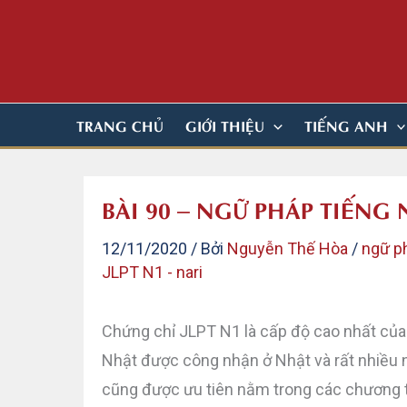
Nhảy
tới
nội
dung
TRANG CHỦ
GIỚI THIỆU
TIẾNG ANH
BÀI 90 – NGỮ PHÁP TIẾNG 
12/11/2020
/ Bởi
Nguyễn Thế Hòa
/
ngữ p
JLPT N1 - nari
Chứng chỉ JLPT N1 là cấp độ cao nhất của
Nhật được công nhận ở Nhật và rất nhiều 
cũng được ưu tiên nằm trong các chương tr