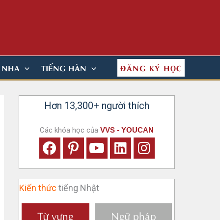
ĐĂNG KÝ HỌC
N NHA
TIẾNG HÀN
Hơn 13,300+ người thích
Các khóa học của
VVS - YOUCAN
Kiến thức
tiếng Nhật
Từ vựng
Ngữ pháp