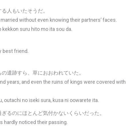
する人もいたそうだ。
 married without even knowing their partners’ faces.
o kekkon suru hito mo ita sou da.
y best friend.
ちの遺跡すら、草におおわれていた。
nd years, and even the ruins of kings were covered with
 outachi no iseki sura, kusa ni oowarete ita.
過ぎるのにほとんど気付かないくらいだった。
s hardly noticed their passing.