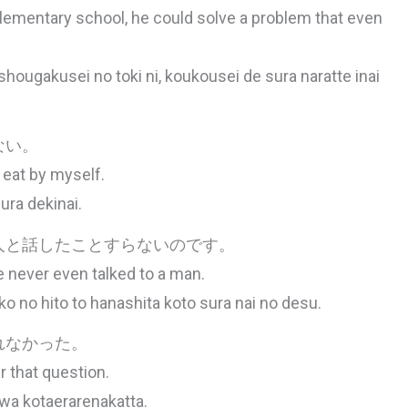
lementary school, he could solve a problem that even
hougakusei no toki ni, koukousei de sura naratte inai
ない。
 eat by myself.
ura dekinai.
人と話したことすらないのです。
ve never even talked to a man.
 no hito to hanashita koto sura nai no desu.
れなかった。
 that question.
wa kotaerarenakatta.