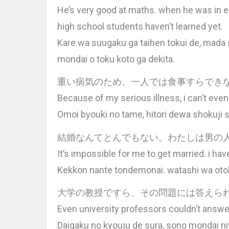
He’s very good at maths. when he was in e
high school students haven’t learned yet.
Kare wa suugaku ga taihen tokui de, mada s
mondai o toku koto ga dekita.
重い病気のため、一人では食事すらでき
Because of my serious illness, i can’t even
Omoi byouki no tame, hitori dewa shokuji s
結婚なんてとんでもない。わたしは男の
It’s impossible for me to get married. i ha
Kekkon nante tondemonai. watashi wa otoko
大学の教授ですら、その問題には答えら
Even university professors couldn’t answer
Daigaku no kyouju de sura, sono mondai ni