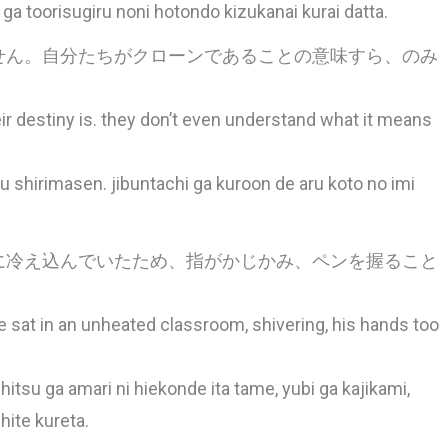
ga toorisugiru noni hotondo kizukanai kurai datta.
せん。自分たちがクローンであることの意味すら、のみ
eir destiny is. they don’t even understand what it means
 shirimasen. jibuntachi ga kuroon de aru koto no imi
に冷え込んでいたため、指がかじかみ、ペンを握ること
he sat in an unheated classroom, shivering, his hands too
itsu ga amari ni hiekonde ita tame, yubi ga kajikami,
hite kureta.