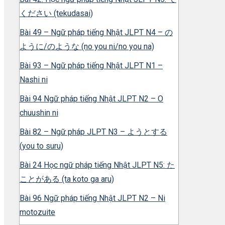
ください (tekudasai)
Bài 49 – Ngữ pháp tiếng Nhật JLPT N4 – の
ように/のような (no you ni/no you na)
Bài 93 – Ngữ pháp tiếng Nhật JLPT N1 –
Nashi ni
Bài 94 Ngữ pháp tiếng Nhật JLPT N2 – O
chuushin ni
Bài 82 – Ngữ pháp JLPT N3 – ようとする
(you to suru)
Bài 24 Học ngữ pháp tiếng Nhật JLPT N5: た
ことがある (ta koto ga aru)
Bài 96 Ngữ pháp tiếng Nhật JLPT N2 – Ni
motozuite