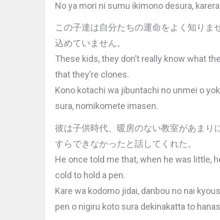
No ya mori ni sumu ikimono desura, karera 
この子達は自分たちの運命をよく知りま
込めていません。
These kids, they don’t really know what th
that they’re clones.
Kono kotachi wa jibuntachi no unmei o yoku
sura, nomikomete imasen.
彼は子供時代、暖房のない教室があまり
すらできなかったと話してくれた。
He once told me that, when he was little, 
cold to hold a pen.
Kare wa kodomo jidai, danbou no nai kyoush
pen o nigiru koto sura dekinakatta to hanas