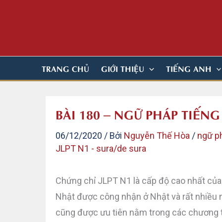
Nhảy
tới
nội
dung
TRANG CHỦ
GIỚI THIỆU
TIẾNG ANH
BÀI 180 – NGỮ PHÁP TIẾNG
06/12/2020
/ Bởi
Nguyễn Thế Hòa
/
ngữ p
JLPT N1 - sura/de sura
Chứng chỉ JLPT N1 là cấp độ cao nhất của
Nhật được công nhận ở Nhật và rất nhiều 
cũng được ưu tiên nằm trong các chương tr