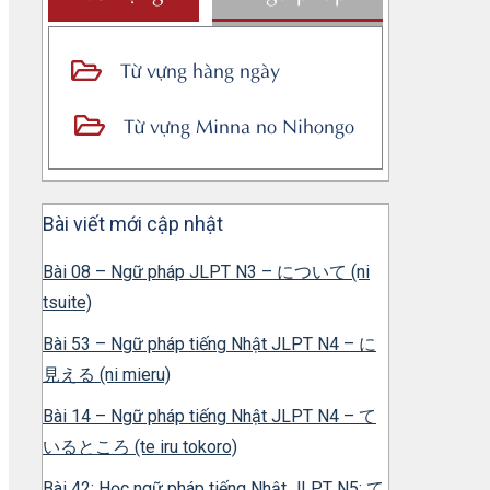
Từ vựng hàng ngày
Từ vựng Minna no Nihongo
Bài viết mới cập nhật
Bài 08 – Ngữ pháp JLPT N3 – について (ni
tsuite)
Bài 53 – Ngữ pháp tiếng Nhật JLPT N4 – に
見える (ni mieru)
Bài 14 – Ngữ pháp tiếng Nhật JLPT N4 – て
いるところ (te iru tokoro)
Bài 42: Học ngữ pháp tiếng Nhật JLPT N5: て