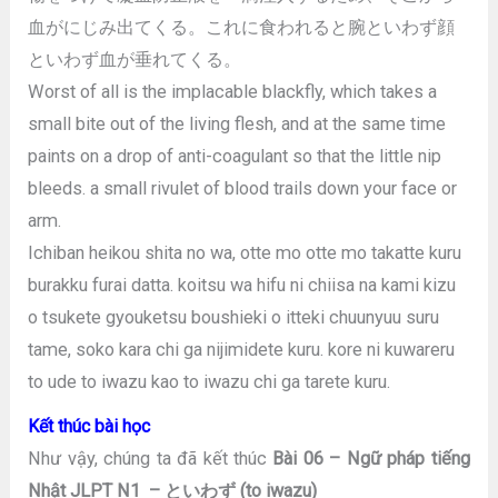
血がにじみ出てくる。これに食われると腕といわず顔
といわず血が垂れてくる。
Worst of all is the implacable blackfly, which takes a
small bite out of the living flesh, and at the same time
paints on a drop of anti-coagulant so that the little nip
bleeds. a small rivulet of blood trails down your face or
arm.
Ichiban heikou shita no wa, otte mo otte mo takatte kuru
burakku furai datta. koitsu wa hifu ni chiisa na kami kizu
o tsukete gyouketsu boushieki o itteki chuunyuu suru
tame, soko kara chi ga nijimidete kuru. kore ni kuwareru
to ude to iwazu kao to iwazu chi ga tarete kuru.
Kết thúc bài học
Như vậy, chúng ta đã kết thúc
Bài 06 – Ngữ pháp tiếng
Nhật JLPT N1 – といわず (to iwazu)