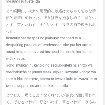
masumasu fuete itta.
その瞬間に、彼女の絶望的な嫉妬はめちゃくちゃな情
熱的愛情に変わった。彼女は彼を抱きしめて、頭とい
わず、首といわず、手といわず、接吻の雨で彼をおお
った。
Instantly her despairing jealousy changed to a
despairing passion of tenderness. she put her arms
round him, and covered his head, his neck, his hands
with kisses.
Sono shunkan ni, kanojo no zetsubouteki na shitto wa
mechakucha na jounetsuteki aijou ni kawatta. kanojo wa
kare o idakishimete, atama to iwazu, kubi to iwazu, te to
iwazu, seppun no ame de kare o ootta.
とつぜん、燃えるようなくれないが彼女の顔に現われ
て、ほおといわず、額といわず、首といわず、みるみ