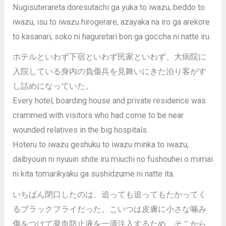
Nugisuterareta doresutachi ga yuka to iwazu, beddo to
iwazu, isu to iwazu hirogerare, azayaka na iro ga arekore
to kasanari, soko ni haguretari bon ga goccha ni natte iru.
ホテルといわず下宿といわず民家といわず、大病院に
入院している身内の負傷兵を見舞いにきた泊り客がす
し詰めになっていた。
Every hotel, boarding house and private residence was
crammed with visitors who had come to be near
wounded relatives in the big hospitals.
Hoteru to iwazu geshuku to iwazu minka to iwazu,
daibyouin ni nyuuin shite iru miuchi no fushouhei o mimai
ni kita tomarikyaku ga sushidzume ni natte ita.
いちばん閉口したのは、追っても追ってもたかってく
るブラックフライだった。こいつは皮膚に小さな噛み
傷をつけて凝血防止液を一滴注入するため、そこから