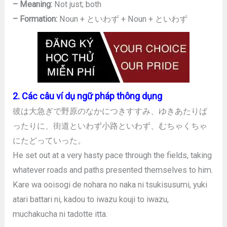
– Meaning:
Not just; both
– Formation:
Noun + といわず + Noun + といわず
2. Các câu ví dụ ngữ pháp thông dụng
彼は大急ぎで野原のなかにつきすすみ、ゆきあたりば
ったりに、街道といわず小路といわず、むちゃくちゃ
にたどっていった。
He set out at a very hasty pace through the fields, taking
whatever roads and paths presented themselves to him.
Kare wa ooisogi de nohara no naka ni tsukisusumi, yuki
atari battari ni, kadou to iwazu kouji to iwazu,
muchakucha ni tadotte itta.