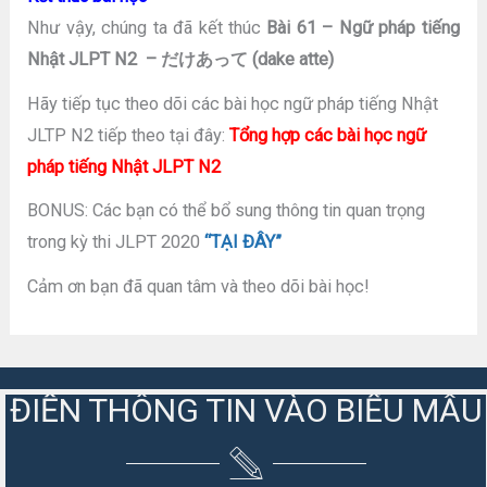
Như vậy, chúng ta đã kết thúc
Bài 61 – Ngữ pháp tiếng
Nhật JLPT N2 – だけあって (dake atte)
Hãy tiếp tục theo dõi các bài học ngữ pháp tiếng Nhật
JLTP N2 tiếp theo tại đây:
Tổng hợp các bài học ngữ
pháp tiếng Nhật JLPT N2
BONUS: Các bạn có thể bổ sung thông tin quan trọng
trong kỳ thi JLPT 2020
“TẠI ĐÂY”
Cảm ơn bạn đã quan tâm và theo dõi bài học!
ĐIỀN THÔNG TIN VÀO BIỂU MẪU