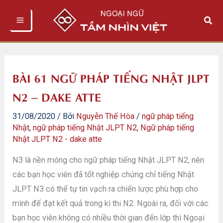
Nhảy
Tìm
tới
kiếm
nội
dung
BÀI 61 NGỮ PHÁP TIẾNG NHẬT JLPT
N2 – DAKE ATTE
31/08/2020
/ Bởi
Nguyễn Thế Hòa
/
ngữ pháp tiếng
Nhật
,
ngữ pháp tiếng Nhật JLPT N2
,
Ngữ pháp tiếng
Nhật JLPT N2 - dake atte
N3 là nền móng cho ngữ pháp tiếng Nhật JLPT N2, nên
các bạn học viên đã tốt nghiệp chứng chỉ tiếng Nhật
JLPT N3 có thể tự tin vạch ra chiến lược phù hợp cho
mình để đạt kết quả trong kì thi N2. Ngoài ra, đối với các
bạn học viên không có nhiều thời gian đến lớp thì Ngoại