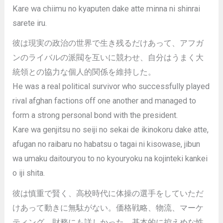
Kare wa chiimu no kyaputen dake atte minna ni shinrai
sarete iru.
彼は現実の政治の世界で生き残るだけあって、アフガ
ンのライバルの派閥を互いに競わせ、自分はうまく大
統領との協力な個人的関係を維持した。
He was a real political survivor who successfully played
rival afghan factions off one another and managed to
form a strong personal bond with the president.
Kare wa genjitsu no seiji no sekai de ikinokoru dake atte,
afugan no raibaru no habatsu o tagai ni kisowase, jibun
wa umaku daitouryou to no kyouryoku na kojinteki kankei
o iji shita.
彼は慎重で賢く、高校時代に体操の選手をしていただ
けあって動きに無駄がない。価格戦略、物流、マーケ
ティング、財務にも詳しかった。基本的に控えめな性