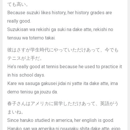
ても高い。
Because suzuki likes history, her history grades are
really good.
Suzukisan wa rekishi ga suki na dake atte, rekishi no
tensuu wa totemo takai.
彼はさすが学生時代にやっていただけあって、今でも
テニスが上手だ。
He’s really good at tennis because he used to practice it
in his school days.
Kare wa sasuga gakusei jidai ni yatte ita dake atte, ima
demo tenisu ga jouzu da.
春子さんはアメリカに留学しただけあって、英語がう
まいね。
Since haruko studied in america, her english is good.
Haruko san wa amerika ni ryuugaku shita dake atte, eigo