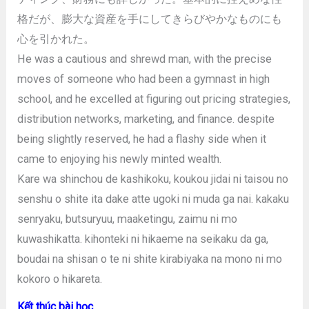
格だが、膨大な資産を手にしてきらびやかなものにも
心を引かれた。
He was a cautious and shrewd man, with the precise
moves of someone who had been a gymnast in high
school, and he excelled at figuring out pricing strategies,
distribution networks, marketing, and finance. despite
being slightly reserved, he had a flashy side when it
came to enjoying his newly minted wealth.
Kare wa shinchou de kashikoku, koukou jidai ni taisou no
senshu o shite ita dake atte ugoki ni muda ga nai. kakaku
senryaku, butsuryuu, maaketingu, zaimu ni mo
kuwashikatta. kihonteki ni hikaeme na seikaku da ga,
boudai na shisan o te ni shite kirabiyaka na mono ni mo
kokoro o hikareta.
Kết thúc bài học