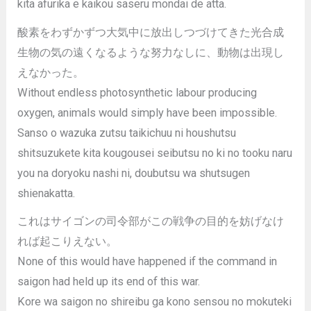
kita afurika e kaikou saseru mondai de atta.
酸素をわずかずつ大気中に放出しつづけてきた光合成
生物の気の遠くなるような努力なしに、動物は出現し
えなかった。
Without endless photosynthetic labour producing
oxygen, animals would simply have been impossible.
Sanso o wazuka zutsu taikichuu ni houshutsu
shitsuzukete kita kougousei seibutsu no ki no tooku naru
you na doryoku nashi ni, doubutsu wa shutsugen
shienakatta.
これはサイゴンの司令部がこの戦争の目的を妨げなけ
れば起こりえない。
None of this would have happened if the command in
saigon had held up its end of this war.
Kore wa saigon no shireibu ga kono sensou no mokuteki