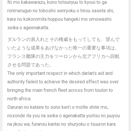
Ni mo kakawarazu, kono totsunyuu to kyoui to ga
ronmerugun no toboshii senryoku o hirou saseta shi,
kare no kokoromita hoppou hangeki mo omowashii
seika o ageenakatta.
ダルランの肩入れとその権威をもってしても、望んで
いたような成果をあげなかった唯一の重要な事項は、
フランス艦隊の主力をツーロンから北アフリカへ回航
させる問題であった。
The only important respect in which darlan’s aid and
authority failed to achieve the desired effect was over
bringing the main french fleet across from toulon to
north africa.
Daruran no kataire to sono ken’i o motte shite mo,
nozonde ita you na seika o agenakatta yuiitsu no juuyou
na jikou wa, furansu kantai no shuryoku o tsuuron kara