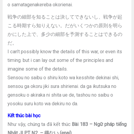
o samatagenakereba okorienai.
戦争の細部を知ることは決してできないし、戦争が起
こる時期すら知りえない。だがいくつかの原則を明ら
かにした上で、多少の細部を予測することはできるの
だ。
I can’t possibly know the details of this war, or even its
timing. but i can lay out some of the principles and
imagine some of the details.
Sensou no saibu o shiru koto wa kesshite dekinai shi,
sensou ga okoru jiki sura shirienai. da ga ikutsuka no
gensoku o akiraka ni shita ue de, tashou no saibu o
yosoku suru koto wa dekiru no da.
Kết thúc bài học
Như vậy, chúng ta đã kết thúc
Bài 183 – Ngữ pháp tiếng
Nhật JLPT N2 – 得ない (enai)