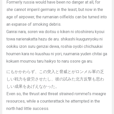
Formerly russia would have been no danger at all, for
she cannot imperil germany in the least; but now in the
age of airpower, the rumanian oilfields can be turned into
an expanse of smoking debris.
Ganrai nara, soren wa doitsu o kiken ni otoshiireru kyoui
towa narienakatta hazu de aru. shikashi kuugunryoku ni
ookiku izon suru genzai dewa, roshia oyobi chichuukai
houmen kara no kuushuu ni yori, ruumania yuden chitai ga
kokuen moumou taru haikyo to naru osore ga aru.
にもかかわらず、この突入と脅威とがロンメル軍の乏
しい戦力を疲労させたし、彼の試みた北方反撃も思わ
しい成果をあげえなかった。
Even so, the thrust and threat strained rommel’s meagre
resources, while a counterattack he attempted in the
north had little success.