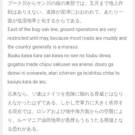
ブーク川からサン川の線の東部では、五月まで地上作
戦はありえない。道路が泥濘におおわれて、あたり一
面が低湿地帯と化するからである。
East of the bug-san line, ground operations are very
restricted until may, because most roads are muddy and
the country generally is a morass.
Buuku kawa kara san kawa no sen no toubu dewa,
gogatsu made chijou sakusen wa arienai. douro ga
deinei ni oowarete, atari ichimen ga teishitsu chitai to
kasuru kara de aru.
元来なら、ソ連はドイツを危険に陥れる脅威とはなり
えなかったはずである。しかし空軍力に大きく依存す
る現在では、ロシアおよび地中海方面からの空襲によ
り、ルーマニア油田地帯が黒煙もうもうたる廃墟とな
る恐れがある。