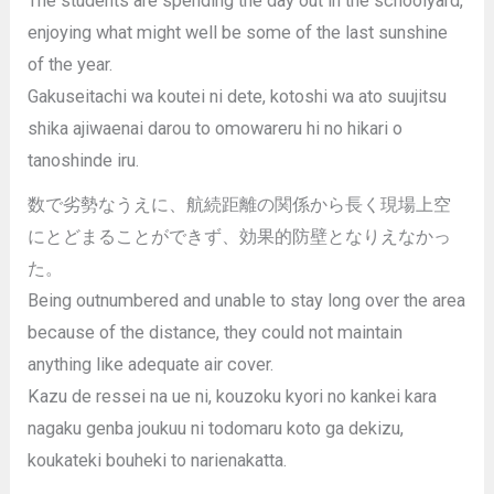
The students are spending the day out in the schoolyard,
enjoying what might well be some of the last sunshine
of the year.
Gakuseitachi wa koutei ni dete, kotoshi wa ato suujitsu
shika ajiwaenai darou to omowareru hi no hikari o
tanoshinde iru.
数で劣勢なうえに、航続距離の関係から長く現場上空
にとどまることができず、効果的防壁となりえなかっ
た。
Being outnumbered and unable to stay long over the area
because of the distance, they could not maintain
anything like adequate air cover.
Kazu de ressei na ue ni, kouzoku kyori no kankei kara
nagaku genba joukuu ni todomaru koto ga dekizu,
koukateki bouheki to narienakatta.