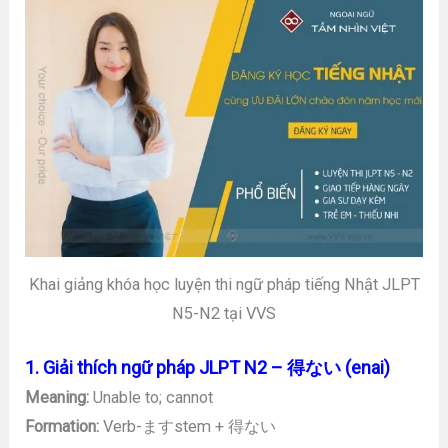
Khai giảng khóa học luyện thi ngữ pháp tiếng Nhật JLPT
N5-N2 tại VVS
1. Giải thích ngữ pháp JLPT N2 – 得ない (enai)
Meaning:
Unable to; cannot
Formation:
Verb-ますstem + 得ない