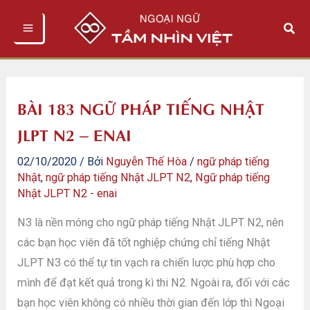
Nhảy
Tìm
tới
kiếm
nội
dung
BÀI 183 NGỮ PHÁP TIẾNG NHẬT
JLPT N2 – ENAI
02/10/2020
/ Bởi
Nguyễn Thế Hòa
/
ngữ pháp tiếng
Nhật
,
ngữ pháp tiếng Nhật JLPT N2
,
Ngữ pháp tiếng
Nhật JLPT N2 - enai
N3 là nền móng cho ngữ pháp tiếng Nhật JLPT N2, nên
các bạn học viên đã tốt nghiệp chứng chỉ tiếng Nhật
JLPT N3 có thể tự tin vạch ra chiến lược phù hợp cho
mình để đạt kết quả trong kì thi N2. Ngoài ra, đối với các
bạn học viên không có nhiều thời gian đến lớp thì Ngoại