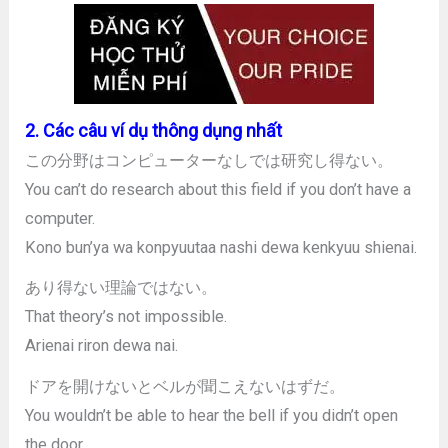
2. Các câu ví dụ thông dụng nhất
この分野はコンピューターなしでは研究し得ない。
You can’t do research about this field if you don’t have a
computer.
Kono bun’ya wa konpyuutaa nashi dewa kenkyuu shienai.
あり得ない理論ではない。
That theory’s not impossible.
Arienai riron dewa nai.
ドアを開けないとベルが聞こえないはずだ。
You wouldn’t be able to hear the bell if you didn’t open
the door.