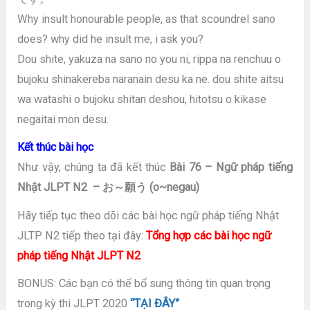
Why insult honourable people, as that scoundrel sano
does? why did he insult me, i ask you?
Dou shite, yakuza na sano no you ni, rippa na renchuu o
bujoku shinakereba naranain desu ka ne. dou shite aitsu
wa watashi o bujoku shitan deshou, hitotsu o kikase
negaitai mon desu.
Kết thúc bài học
Như vậy, chúng ta đã kết thúc
Bài 76 – Ngữ pháp tiếng
Nhật JLPT N2 – お～願う (o~negau)
Hãy tiếp tục theo dõi các bài học ngữ pháp tiếng Nhật
JLTP N2 tiếp theo tại đây:
Tổng hợp các bài học ngữ
pháp tiếng Nhật JLPT N2
BONUS: Các bạn có thể bổ sung thông tin quan trọng
trong kỳ thi JLPT 2020
“TẠI ĐÂY”