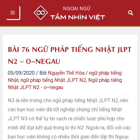
Nhảy
Tìm
tới
kiếm
nội
dung
BÀI 76 NGỮ PHÁP TIẾNG NHẬT JLPT
N2 – O~NEGAU
05/09/2020
/ Bởi
Nguyễn Thế Hòa
/
ngữ pháp tiếng
Nhật
,
ngữ pháp tiếng Nhật JLPT N2
,
Ngữ pháp tiếng
Nhật JLPT N2 - o~negau
N3 là nền móng cho ngữ pháp tiếng Nhật JLPT N2, nên
các bạn học viên đã tốt nghiệp chứng chỉ tiếng Nhật
JLPT N3 có thể tự tin vạch ra chiến lược phù hợp cho
mình để đạt kết quả trong kì thi N2. Ngoài ra, đối với các
bạn học viên không có nhiều thời gian đến lớp thì Ngoại