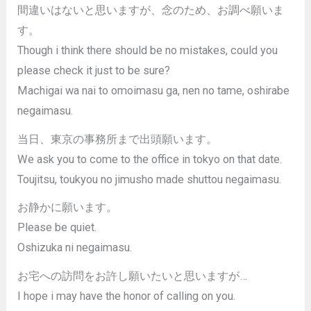
間違いはないと思いますが、念のため、お調べ願いま
す。
Though i think there should be no mistakes, could you
please check it just to be sure?
Machigai wa nai to omoimasu ga, nen no tame, oshirabe
negaimasu.
当日、東京の事務所まで出頭願います。
We ask you to come to the office in tokyo on that date.
Toujitsu, toukyou no jimusho made shuttou negaimasu.
お静かに願います。
Please be quiet.
Oshizuka ni negaimasu.
お宅への訪問をお許し願いたいと思いますが…
I hope i may have the honor of calling on you.