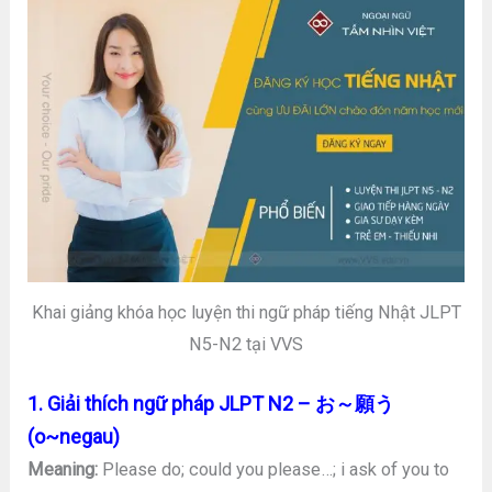
Khai giảng khóa học luyện thi ngữ pháp tiếng Nhật JLPT
N5-N2 tại VVS
1. Giải thích ngữ pháp JLPT N2 – お～願う
(o~negau)
Meaning:
Please do; could you please…; i ask of you to