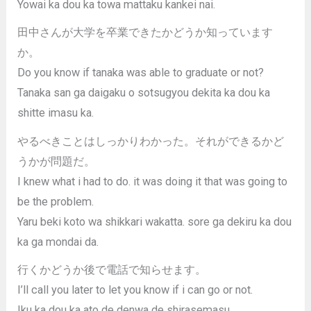
Yowai ka dou ka towa mattaku kankei nai.
田中さんが大学を卒業できたかどうか知っています
か。
Do you know if tanaka was able to graduate or not?
Tanaka san ga daigaku o sotsugyou dekita ka dou ka
shitte imasu ka.
やるべきことはしっかりわかった。それができるかど
うかが問題だ。
I knew what i had to do. it was doing it that was going to
be the problem.
Yaru beki koto wa shikkari wakatta. sore ga dekiru ka dou
ka ga mondai da.
行くかどうか後で電話で知らせます。
I’ll call you later to let you know if i can go or not.
Iku ka dou ka ato de denwa de shirasemasu.