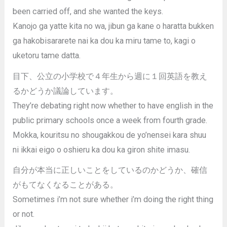
been carried off, and she wanted the keys.
Kanojo ga yatte kita no wa, jibun ga kane o haratta bukken
ga hakobisararete nai ka dou ka miru tame to, kagi o
uketoru tame datta.
目下、公立の小学校で４年生から週に１回英語を教え
るかどうか議論しています。
They’re debating right now whether to have english in the
public primary schools once a week from fourth grade.
Mokka, kouritsu no shougakkou de yo’nensei kara shuu
ni ikkai eigo o oshieru ka dou ka giron shite imasu.
自分が本当に正しいことをしているのかどうか、確信
がもてなくなることがある。
Sometimes i’m not sure whether i’m doing the right thing
or not.