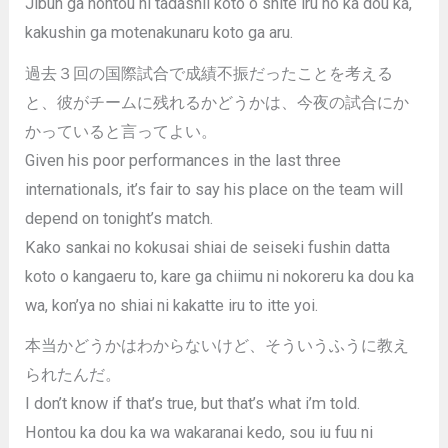
Jibun ga hontou ni tadashii koto o shite iru no ka dou ka,
kakushin ga motenakunaru koto ga aru.
過去３回の国際試合で成績不振だったことを考える
と、彼がチームに残れるかどうかは、今夜の試合にか
かっていると言ってよい。
Given his poor performances in the last three
internationals, it’s fair to say his place on the team will
depend on tonight’s match.
Kako sankai no kokusai shiai de seiseki fushin datta
koto o kangaeru to, kare ga chiimu ni nokoreru ka dou ka
wa, kon’ya no shiai ni kakatte iru to itte yoi.
本当かどうかはわからないけど、そういうふうに教え
られたんだ。
I don’t know if that’s true, but that’s what i’m told.
Hontou ka dou ka wa wakaranai kedo, sou iu fuu ni