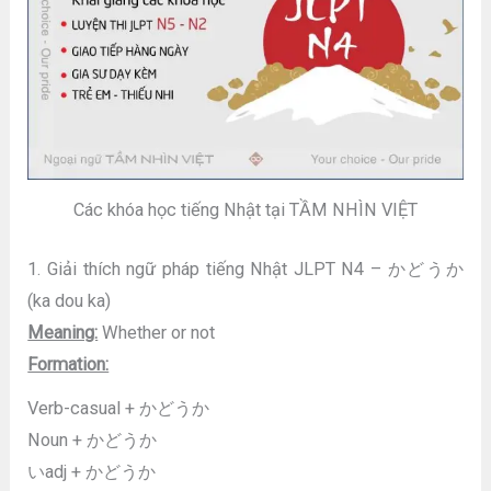
Các khóa học tiếng Nhật tại TẦM NHÌN VIỆT
1. Giải thích ngữ pháp tiếng Nhật JLPT N4 – かどうか
(ka dou ka)
Meaning:
Whether or not
Formation:
Verb-casual + かどうか
Noun + かどうか
いadj + かどうか