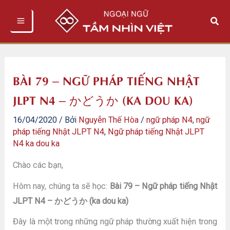
Nhảy
Tìm
tới
kiếm
nội
dung
BÀI 79 – NGỮ PHÁP TIẾNG NHẬT
JLPT N4 – かどうか (KA DOU KA)
16/04/2020
/ Bởi
Nguyễn Thế Hòa
/
ngữ pháp N4
,
ngữ
pháp tiếng Nhật JLPT N4
,
Ngữ pháp tiếng Nhật JLPT
N4 ka dou ka
Chào các bạn,
Hôm nay, chúng ta sẽ học:
Bài 79 – Ngữ pháp tiếng Nhật
JLPT N4 – かどうか (ka dou ka)
Đây là một trong những ngữ pháp thường xuất hiện trong