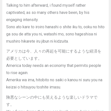
Talking to him afterward, i found myself rather
captivated, as so many others have been, by his
engaging intensity.
Sono ato kare to iroiro hanashi o shite iku to, ooku no hito
ga sou de atta you ni, watashi mo, sono hageshisa ni
mushiro hikarete iru jibun ni kidzuita.
アメリカは今、人々の再起を可能にするような経済を
必要としています。
America today needs an economy that permits people
to rise again.
Amerika wa ima, hitobito no saiki o kanou ni suru you na
keizai o hitsuyou toshite imasu.
険悪なシーンの中にも笑えるような楽しいドラマで
す。