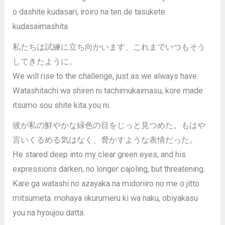
o dashite kudasari, iroiro na ten de tasukete
kudasaimashita.
私たちは試練に立ち向かいます、これまでいつもそう
してきたように。
We will rise to the challenge, just as we always have.
Watashitachi wa shiren ni tachimukaimasu, kore made
itsumo sou shite kita you ni.
彼が私の鮮やかな緑色の目をじっと見つめた。もはや
言いくるめる気はなく、脅かすような表情だった。
He stared deep into my clear green eyes, and his
expressions darken, no longer cajoling, but threatening.
Kare ga watashi no azayaka na midoriiro no me o jitto
mitsumeta. mohaya iikurumeru ki wa naku, obiyakasu
you na hyoujou datta.