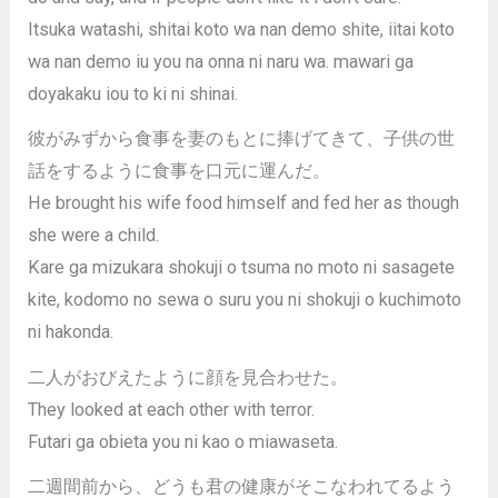
Itsuka watashi, shitai koto wa nan demo shite, iitai koto
wa nan demo iu you na onna ni naru wa. mawari ga
doyakaku iou to ki ni shinai.
彼がみずから食事を妻のもとに捧げてきて、子供の世
話をするように食事を口元に運んだ。
He brought his wife food himself and fed her as though
she were a child.
Kare ga mizukara shokuji o tsuma no moto ni sasagete
kite, kodomo no sewa o suru you ni shokuji o kuchimoto
ni hakonda.
二人がおびえたように顔を見合わせた。
They looked at each other with terror.
Futari ga obieta you ni kao o miawaseta.
二週間前から、どうも君の健康がそこなわれてるよう