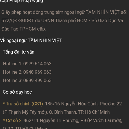
Cấp Phép Hoạt Động
Giấy phép hoạt động trung tâm ngoại ngữ TẦM NHÌN VIỆT số:
572/QĐ-SGDĐT
do UBNN Thành phố HCM - Sở Giáo Dục Và
Đào Tạo TPHCM cấp.
VỀ ngoại ngữ TẦM NHÌN VIỆT
Tổng đài tư vấn
Hotline 1: 0979 614 063
Hotline 2: 0948 969 063
Hotline 3: 0899 499 063
Cơ sở dạy học
* Trụ sở chính (CS1):
135/16 Nguyễn Hữu Cảnh, Phường 22
(P. Thạnh Mỹ Tây mới), Q. Bình Thạnh, TP. Hồ Chí Minh
* Cơ sở 2
: 462/11 Nguyễn Tri Phương, P.9 (P. Vườn Lài mới),
Q. 10, TP. Hồ Chí Minh