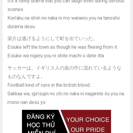
It’s a funny drama that you can laugh even during serious
scenes.
Ken’aku na shiin no naka ni mo waraeru you na tanoshii
dorama desu.
栄介は逃げるようにして町を出ていった。
Eisuke left the town as though he was fleeing from it.
Eisuke wa nigeru you ni shite machi o dete itta.
サッカーは、イギリス人の血の中に流れているような
ものなんですよ。
Football kind of runs in the british blood.
Sakkaa wa, igirisujin no chi no naka ni nagarete iru you na
mono nan desu yo.