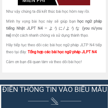
Như vậy chúng ta đã kết thúc bài học hôm nay rồi.
Mình hy vọng bài học này sẽ giúp bạn
học ngữ pháp
tiếng Nhật JLPT N4 – ように/ような (you ni/you
na)
một cách nhanh chóng và sử dụng thành thạo.
Hãy tiếp tục theo dõi các bài học ngữ pháp JLTP N4 tiếp
theo tại đây:
Tổng hợp các bài học ngữ pháp JLPT N4
Cảm ơn bạn đã quan tâm và theo dõi bài học!
ĐIỀN THÔNG TIN VÀO BIỂU MẪU