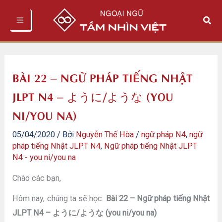
Nhảy
Tìm
tới
kiếm
nội
dung
BÀI 22 – NGỮ PHÁP TIẾNG NHẬT
JLPT N4 – ように/ような (YOU
NI/YOU NA)
05/04/2020
/ Bởi
Nguyễn Thế Hòa
/
ngữ pháp N4
,
ngữ
pháp tiếng Nhật JLPT N4
,
Ngữ pháp tiếng Nhật JLPT
N4 - you ni/you na
Chào các bạn,
Hôm nay, chúng ta sẽ học:
Bài 22 – Ngữ pháp tiếng Nhật
JLPT N4 – ように/ような (you ni/you na)