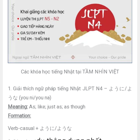
Các khóa học tiếng Nhật tại TẦM NHÌN VIỆT
1. Giải thích ngữ pháp tiếng Nhật JLPT N4 – ように/よ
うな (you ni/you na)
Meaning:
As; like; just as; as though
Formation:
Verb-casual + ように/ような