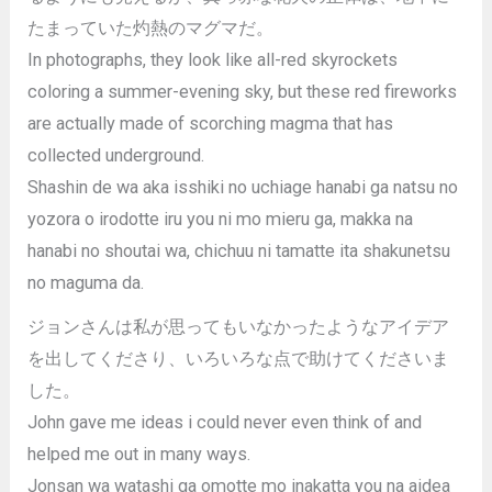
たまっていた灼熱のマグマだ。
In photographs, they look like all-red skyrockets
coloring a summer-evening sky, but these red fireworks
are actually made of scorching magma that has
collected underground.
Shashin de wa aka isshiki no uchiage hanabi ga natsu no
yozora o irodotte iru you ni mo mieru ga, makka na
hanabi no shoutai wa, chichuu ni tamatte ita shakunetsu
no maguma da.
ジョンさんは私が思ってもいなかったようなアイデア
を出してくださり、いろいろな点で助けてくださいま
した。
John gave me ideas i could never even think of and
helped me out in many ways.
Jonsan wa watashi ga omotte mo inakatta you na aidea