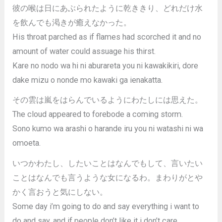
彼の喉は日にあぶられたように乾ききり、どれだけ水
を飲んでも渇きが癒えなかった。
His throat parched as if flames had scorched it and no
amount of water could assuage his thirst.
Kare no nodo wa hi ni aburareta you ni kawakikiri, dore
dake mizu o nonde mo kawaki ga ienakatta.
その雲は嵐をはらんでいるようにわたしには思えた。
The cloud appeared to forebode a coming storm.
Sono kumo wa arashi o harande iru you ni watashi ni wa
omoeta.
いつかわたし、したいことはなんでもして、言いたい
ことはなんでも言うような女になるわ。まわりがとや
かく言おうと気にしない。
Some day i’m going to do and say everything i want to
do and say, and if people don’t like it i don’t care.