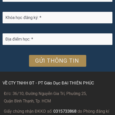
VỀ CTY TNHH ĐT - PT Giáo Dục ĐẠI THIÊN PHÚC
Đ/c: 36/10, Đường Nguyễn Gia Trí, Phường 25,
Quận Bình Thạnh, Tp. HCM
Giấy chứng nhận ĐKKD số:
0315733868
do Phòng đăng kí