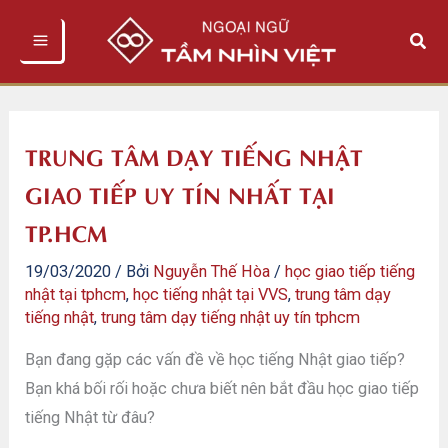
Nhảy
Tìm
tới
kiếm
nội
dung
TRUNG TÂM DẠY TIẾNG NHẬT
GIAO TIẾP UY TÍN NHẤT TẠI
TP.HCM
19/03/2020
/ Bởi
Nguyễn Thế Hòa
/
học giao tiếp tiếng
nhật tại tphcm
,
học tiếng nhật tại VVS
,
trung tâm dạy
tiếng nhật
,
trung tâm dạy tiếng nhật uy tín tphcm
Bạn đang gặp các vấn đề về học tiếng Nhật giao tiếp?
Bạn khá bối rối hoặc chưa biết nên bắt đầu học giao tiếp
tiếng Nhật từ đâu?