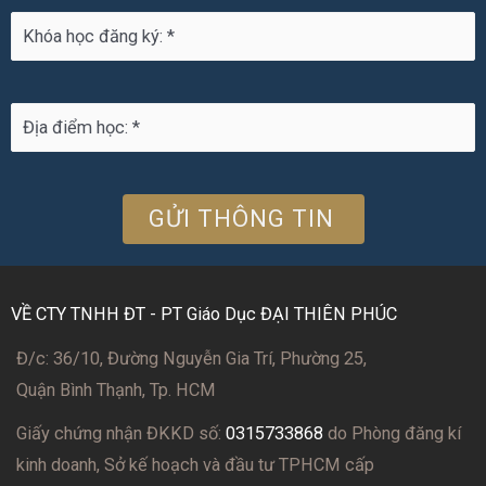
VỀ CTY TNHH ĐT - PT Giáo Dục ĐẠI THIÊN PHÚC
Đ/c: 36/10, Đường Nguyễn Gia Trí, Phường 25,
Quận Bình Thạnh, Tp. HCM
Giấy chứng nhận ĐKKD số:
0315733868
do Phòng đăng kí
kinh doanh, Sở kế hoạch và đầu tư TPHCM cấp