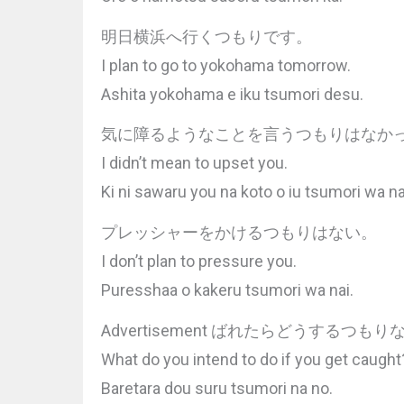
明日横浜へ行くつもりです。
I plan to go to yokohama tomorrow.
Ashita yokohama e iku tsumori desu.
気に障るようなことを言うつもりはなか
I didn’t mean to upset you.
Ki ni sawaru you na koto o iu tsumori wa na
プレッシャーをかけるつもりはない。
I don’t plan to pressure you.
Puresshaa o kakeru tsumori wa nai.
Advertisement ばれたらどうするつもり
What do you intend to do if you get caught
Baretara dou suru tsumori na no.