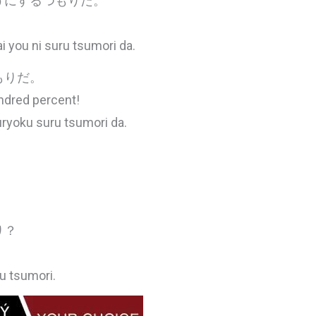
うにするつもりだ。
i you ni suru tsumori da.
もりだ。
undred percent!
uryoku suru tsumori da.
り？
su tsumori.