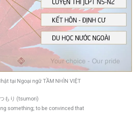
Nhật tại Ngoại ngữ TẦM NHÌN VIỆT
N5:つもり (tsumori)
ing something; to be convinced that