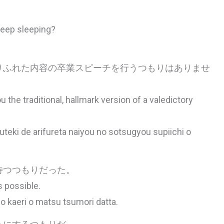
keep sleeping?
りふれた内容の卒業スピーチを行うつもりはありませ
 the traditional, hallmark version of a valedictory
uteki de arifureta naiyou no sotsugyou supiichi o
待つつもりだった。
s possible.
o kaeri o matsu tsumori datta.