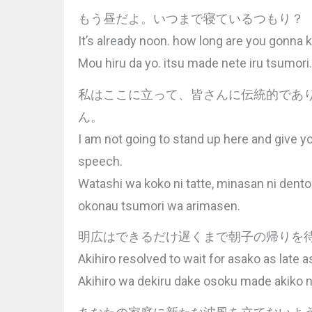
もう昼だよ。いつまで寝ているつもり？
It’s already noon. how long are you gonna 
Mou hiru da yo. itsu made nete iru tsumori.
私はここに立って、皆さんに伝統的であ
ん。
I am not going to stand up here and give you
speech.
Watashi wa koko ni tatte, minasan ni dento
okonau tsumori wa arimasen.
明広はできるだけ遅くまで朝子の帰りを
Akihiro resolved to wait for asako as late a
Akihiro wa dekiru dake osoku made akiko n