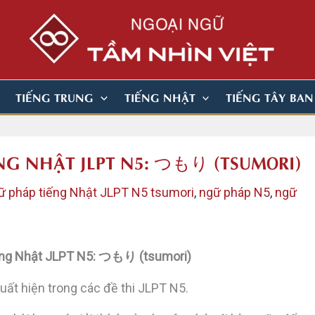
TIẾNG TRUNG
TIẾNG NHẬT
TIẾNG TÂY BA
ẾNG NHẬT JLPT N5: つもり (TSUMORI)
gữ pháp tiếng Nhật JLPT N5 tsumori
,
ngữ pháp N5
,
ngữ
iếng Nhật JLPT N5: つもり (tsumori)
ất hiện trong các đề thi JLPT N5.