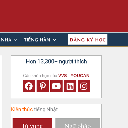
ĐĂNG KÝ HỌC
N NHA
TIẾNG HÀN
Hơn 13,300+ người thích
Các khóa học của
VVS - YOUCAN
Kiến thức
tiếng Nhật
Từ vựng
Ngữ pháp