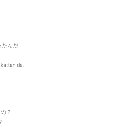
ったんだ。
kattan da.
なの？
?