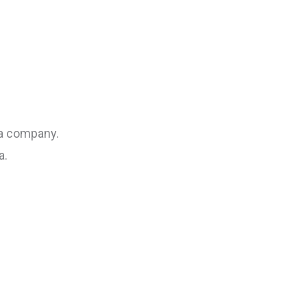
t a company.
a.