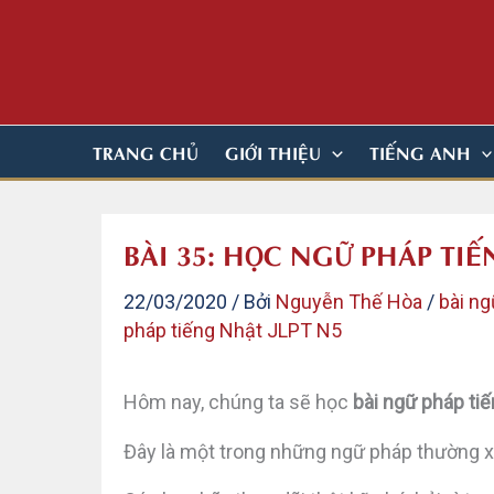
Nhảy
tới
nội
dung
TRANG CHỦ
GIỚI THIỆU
TIẾNG ANH
BÀI 35: HỌC NGỮ PHÁP TI
22/03/2020
/ Bởi
Nguyễn Thế Hòa
/
bài n
pháp tiếng Nhật JLPT N5
Hôm nay, chúng ta sẽ học
bài ngữ pháp t
Đây là một trong những ngữ pháp thường xu