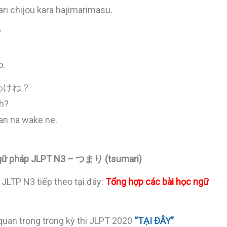
ri chijou kara hajimarimasu.
？
o.
わけね？
uh?
an na wake ne.
Ngữ pháp JLPT N3 – つまり (tsumari)
 JLTP N3 tiếp theo tại đây:
Tổng hợp các bài học ngữ
quan trọng trong kỳ thi JLPT 2020
“TẠI ĐÂY”