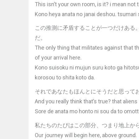
This isn’t your own room, is it? i mean not
Kono heya anata no janai deshou. tsumari 
この推測に矛盾することが一つだけある
だ。
The only thing that militates against that t
of your arrival here.
Kono suisoku ni mujun suru koto ga hitotsu
korosou to shita koto da.
それであなたもほんとにそうだと思って
And you really think that’s true? that aliens
Sore de anata mo honto ni sou da to omotte
私たちのたびはこの部分、つまり地上か
Our journey will begin here, above ground.