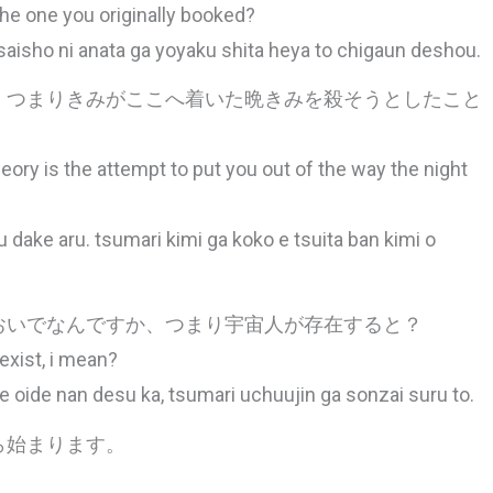
 the one you originally booked?
saisho ni anata ga yoyaku shita heya to chigaun deshou.
。つまりきみがここへ着いた晩きみを殺そうとしたこと
heory is the attempt to put you out of the way the night
 dake aru. tsumari kimi ga koko e tsuita ban kimi o
おいでなんですか、つまり宇宙人が存在すると？
 exist, i mean?
 oide nan desu ka, tsumari uchuujin ga sonzai suru to.
ら始まります。