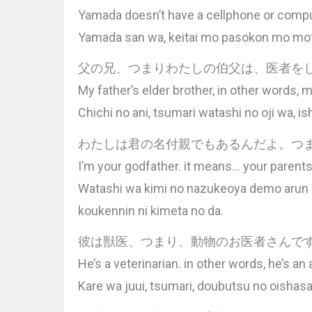
Yamada doesn’t have a cellphone or compute
Yamada san wa, keitai mo pasokon mo motte
父の兄、つまりわたしの伯父は、医者を
My father’s elder brother, in other words, m
Chichi no ani, tsumari watashi no oji wa, ish
わたしは君の名付親でもあるんだよ。つ
I’m your godfather. it means… your parent
Watashi wa kimi no nazukeoya demo arun da
koukennin ni kimeta no da.
彼は獣医、つまり、動物のお医者さんで
He’s a veterinarian. in other words, he’s an
Kare wa juui, tsumari, doubutsu no oishas