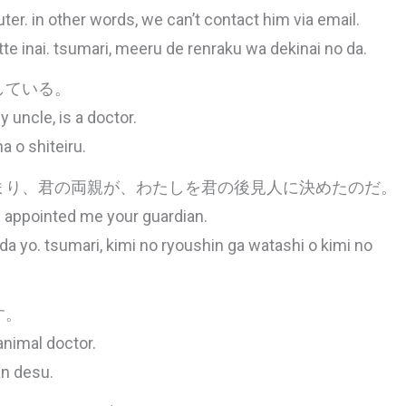
r. in other words, we can’t contact him via email.
 inai. tsumari, meeru de renraku wa dekinai no da.
している。
y uncle, is a doctor.
a o shiteiru.
まり、君の両親が、わたしを君の後見人に決めたのだ。
s appointed me your guardian.
 yo. tsumari, kimi no ryoushin ga watashi o kimi no
す。
 animal doctor.
an desu.