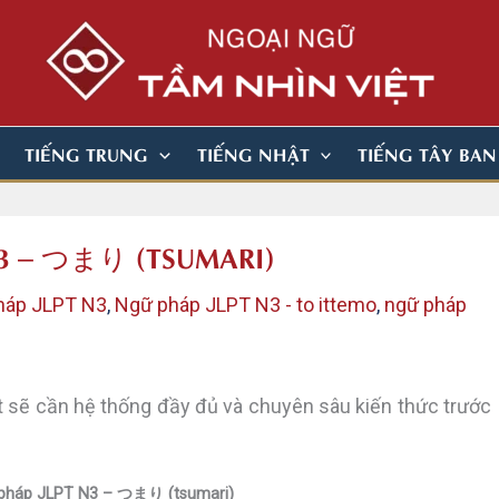
TIẾNG TRUNG
TIẾNG NHẬT
TIẾNG TÂY BA
N3 – つまり (TSUMARI)
háp JLPT N3
,
Ngữ pháp JLPT N3 - to ittemo
,
ngữ pháp
 sẽ cần hệ thống đầy đủ và chuyên sâu kiến thức trước
pháp JLPT N3 – つまり (tsumari)