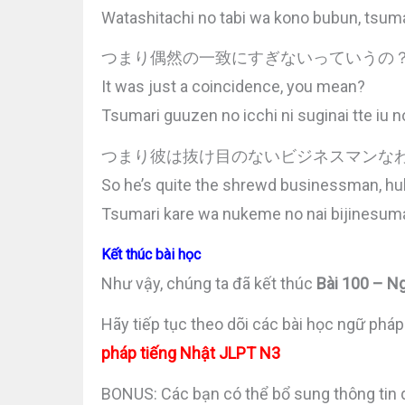
Watashitachi no tabi wa kono bubun, tsuma
つまり偶然の一致にすぎないっていうの
It was just a coincidence, you mean?
Tsumari guuzen no icchi ni suginai tte iu n
つまり彼は抜け目のないビジネスマンな
So he’s quite the shrewd businessman, h
Tsumari kare wa nukeme no nai bijinesum
Kết thúc bài học
Như vậy, chúng ta đã kết thúc
Bài 100 – 
Hãy tiếp tục theo dõi các bài học ngữ pháp
pháp tiếng Nhật JLPT N3
BONUS: Các bạn có thể bổ sung thông tin 