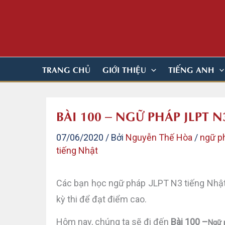
Nhảy
tới
nội
dung
TRANG CHỦ
GIỚI THIỆU
TIẾNG ANH
BÀI 100 – NGỮ PHÁP JLPT 
07/06/2020
/ Bởi
Nguyễn Thế Hòa
/
ngữ p
tiếng Nhật
Các bạn học ngữ pháp JLPT N3 tiếng Nhật
kỳ thi để đạt điểm cao.
Hôm nay, chúng ta sẽ đi đến
Bài 100 –
Ngữ 