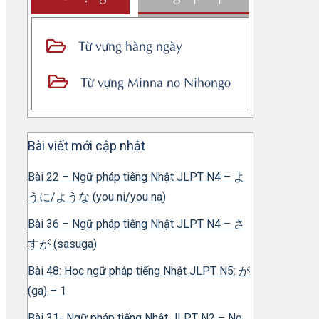
Từ vựng hàng ngày
Từ vựng Minna no Nihongo
Bài viết mới cập nhật
Bài 22 – Ngữ pháp tiếng Nhật JLPT N4 – よ
うに/ような (you ni/you na)
Bài 36 – Ngữ pháp tiếng Nhật JLPT N4 – さ
すが (sasuga)
Bài 48: Học ngữ pháp tiếng Nhật JLPT N5: が
(ga) – 1
Bài 31- Ngữ pháp tiếng Nhật JLPT N2 – No