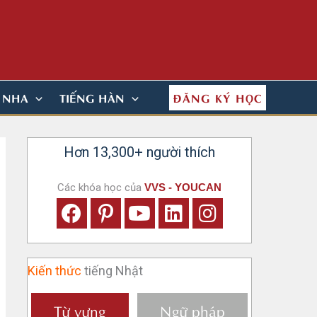
ĐĂNG KÝ HỌC
N NHA
TIẾNG HÀN
Hơn 13,300+ người thích
Các khóa học của
VVS - YOUCAN
Kiến thức
tiếng Nhật
Từ vựng
Ngữ pháp