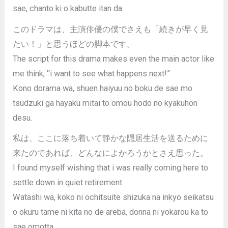
sae, chanto ki o kabutte itan da.
このドラマは、主演俳優の僕でさえも「続きが早く見
たい！」と思うほどの脚本です。
The script for this drama makes even the main actor like
me think, “i want to see what happens next!”
Kono dorama wa, shuen haiyuu no boku de sae mo
tsudzuki ga hayaku mitai to omou hodo no kyakuhon
desu.
私は、ここに落ち着いて静かな隠居生活を送るために
来たのであれば、どんなによかろうかとさえ思った。
I found myself wishing that i was really coming here to
settle down in quiet retirement.
Watashi wa, koko ni ochitsuite shizuka na inkyo seikatsu
o okuru tame ni kita no de areba, donna ni yokarou ka to
sae omotta.