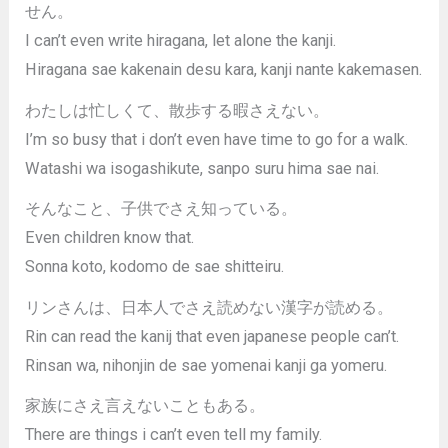
せん。
I can’t even write hiragana, let alone the kanji.
Hiragana sae kakenain desu kara, kanji nante kakemasen.
わたしは忙しくて、散歩する暇さえない。
I’m so busy that i don’t even have time to go for a walk.
Watashi wa isogashikute, sanpo suru hima sae nai.
そんなこと、子供でさえ知っている。
Even children know that.
Sonna koto, kodomo de sae shitteiru.
リンさんは、日本人でさえ読めない漢字が読める。
Rin can read the kanij that even japanese people can’t.
Rinsan wa, nihonjin de sae yomenai kanji ga yomeru.
家族にさえ言えないこともある。
There are things i can’t even tell my family.