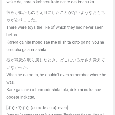
wake de, sore o kobamu koto nante dekimasu ka.
彼らが似たものさえ目にしたことがないようなおもち
ゃがありました。
There were toys the like of which they had never seen
before.
Karera ga nita mono sae me ni shita koto ga nai you na
omocha ga arimashita.
彼が意識を取り戻したとき、どこにいるかさえ覚えて
いなかった。
When he came to, he couldn’t even remember where he
was.
Kare ga ishiki o torimodoshita toki, doko ni iru ka sae
oboete inakatta.
[すら/ですら (sura/de sura): even]