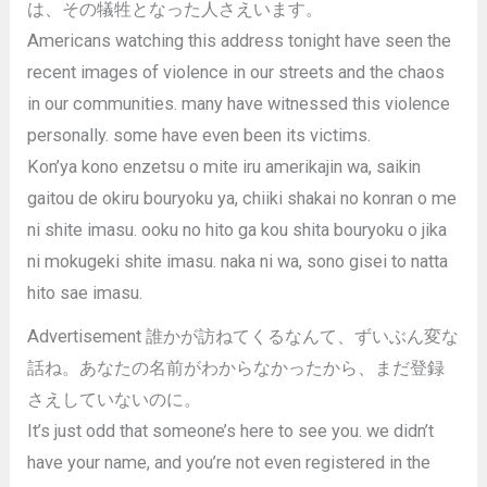
は、その犠牲となった人さえいます。
Americans watching this address tonight have seen the
recent images of violence in our streets and the chaos
in our communities. many have witnessed this violence
personally. some have even been its victims.
Kon’ya kono enzetsu o mite iru amerikajin wa, saikin
gaitou de okiru bouryoku ya, chiiki shakai no konran o me
ni shite imasu. ooku no hito ga kou shita bouryoku o jika
ni mokugeki shite imasu. naka ni wa, sono gisei to natta
hito sae imasu.
Advertisement 誰かが訪ねてくるなんて、ずいぶん変な
話ね。あなたの名前がわからなかったから、まだ登録
さえしていないのに。
It’s just odd that someone’s here to see you. we didn’t
have your name, and you’re not even registered in the