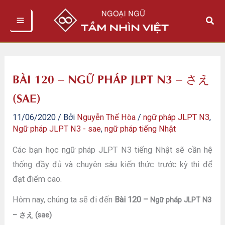
Nhảy
Tìm
tới
kiếm
nội
dung
BÀI 120 – NGỮ PHÁP JLPT N3 – さえ
(SAE)
11/06/2020
/ Bởi
Nguyễn Thế Hòa
/
ngữ pháp JLPT N3
,
Ngữ pháp JLPT N3 - sae
,
ngữ pháp tiếng Nhật
Các bạn học ngữ pháp JLPT N3 tiếng Nhật sẽ cần hệ
thống đầy đủ và chuyên sâu kiến thức trước kỳ thi để
đạt điểm cao.
Hôm nay, chúng ta sẽ đi đến
Bài 120 –
Ngữ pháp JLPT N3
– さえ (sae)