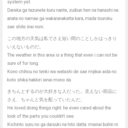
system yet.
Dareka ga tazunete kuru nante, zuibun hen na hanashi ne.
anata no namae ga wakaranakatta kara, mada touroku
sae shite inai noni.
この地方の天気は私でさえ短い間のことしかはっきり
いえないものだ。
The weather in this area is a thing that even i can not be
sure of for long.
Kono chihou no tenki wa watashi de sae mijikai aida no
koto shika hakkiri ienai mono da.
きちんとするのが大好きな人だった。見えない部品に
さえ、ちゃんと気を配っていたんだ。
He loved doing things right. he even cared about the
look of the parts you couldn’t see.
Kichinto suru no ga daisuki na hito datta. mienai buhin ni