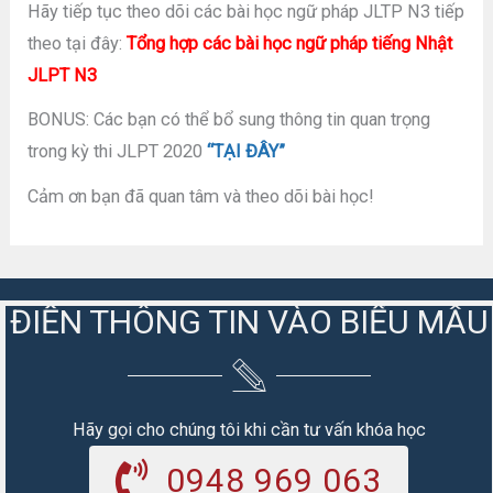
Hãy tiếp tục theo dõi các bài học ngữ pháp JLTP N3 tiếp
theo tại đây:
Tổng hợp các bài học ngữ pháp tiếng Nhật
JLPT N3
BONUS: Các bạn có thể bổ sung thông tin quan trọng
trong kỳ thi JLPT 2020
“TẠI ĐÂY”
Cảm ơn bạn đã quan tâm và theo dõi bài học!
ĐIỀN THÔNG TIN VÀO BIỂU MẪU
Hãy gọi cho chúng tôi khi cần tư vấn khóa học
0948 969 063