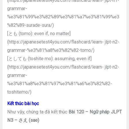
(https://japanesetest4you.com/flashcard/learn- jlpt-n1-
grammar-
%e3%81%99%e3%82%89%e3%81%a7%e3%81%99%e3
%82%89-surade-sura/)
[とも (tomo): even if, no matter]
(https://japanesetest4you.com/flashcard/learn- jlpt-n2-
grammar-%e3%81%a8%e3%82%82-tomo/)
[としても (toshite mo): assuming, even if]
(https://japanesetest4you.com/flashcard/learn- jlpt-n2-
grammar-
%e3%81%a8%e3%81%97%e3%81%a6%e3%82%82-
toshitemo/)
Kết thúc bài học
Như vậy, chúng ta đã kết thúc
Bài 120 – Ngữ pháp JLPT
N3 – さえ (sae)