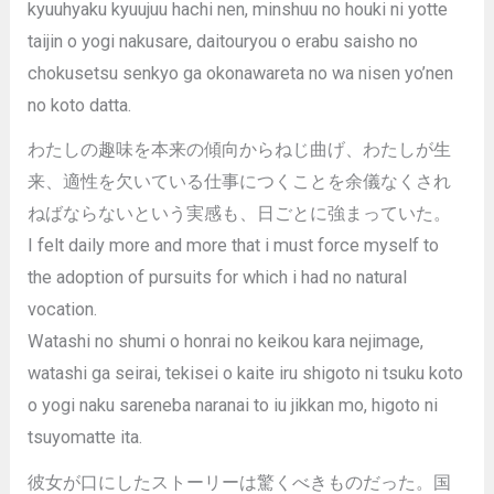
kyuuhyaku kyuujuu hachi nen, minshuu no houki ni yotte
taijin o yogi nakusare, daitouryou o erabu saisho no
chokusetsu senkyo ga okonawareta no wa nisen yo’nen
no koto datta.
わたしの趣味を本来の傾向からねじ曲げ、わたしが生
来、適性を欠いている仕事につくことを余儀なくされ
ねばならないという実感も、日ごとに強まっていた。
I felt daily more and more that i must force myself to
the adoption of pursuits for which i had no natural
vocation.
Watashi no shumi o honrai no keikou kara nejimage,
watashi ga seirai, tekisei o kaite iru shigoto ni tsuku koto
o yogi naku sareneba naranai to iu jikkan mo, higoto ni
tsuyomatte ita.
彼女が口にしたストーリーは驚くべきものだった。国