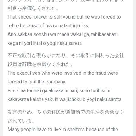
引退を余儀なくされた。
That soccer player is still young but he was forced to
retire because of his constant injuries.
Ano sakkaa senshu wa mada wakai ga, tabikasanaru
kega ni yori intai o yogi naku sareta.
不正な取引が明らかになり、その取引に関わった会社
役員は辞職を余儀なくされた。
The executives who were involved in the fraud were
forced to quit the company.
Fusei na torihiki ga akiraka ni nari, sono torihiki ni
kakawatta kaisha yakuin wa jishoku o yogi naku sareta.
災害のため、多くの住民が避難所での生活を余儀なく
されている。
Many people have to live in shelters because of the