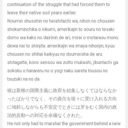
continuation of the struggle that had forced them to
leave their native soil years earlier.
Noumin shusshin no heishitachi wa, nihon no chousen
shokuminchika o nikumi, amerikajin to souru no tesaki
domo wa kako no dairinin de ari, mirai o motarasu mono
dewa nai to shinjita. amerikajin wa imaya nihonjin, kyuu
chousen no shihai kaikyuu no doumeisha de aru.
shitagatte, kono sensou wa zutto mukashi, jibuntachi ga
sokoku o hanareru no o yogi naku sareta tousou no
tsuzuki na no da.
彼は新種の国際主義に政府を結集しなくてはならなか
ったばかりでなく、その責任を徐々に受け入れる方向
に傾斜しながらも不安定でときには牙をむく国内の政
治的反動への対応を余儀なくされた。
He not only had to marshal the government behind a new