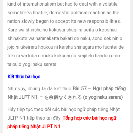
kind of internationalism but had to deal with a volatile,
sometimes hostile, domestic political reaction as the
nation slowly began to accept its new responsibilities.
Kare wa shinshu no kokusai shugi ni seifu o kesshuu
shinakute wa naranakatta bakari de naku, sono sekinin o
jojo ni ukeireru houkou ni keisha shinagara mo fuantei de
toki ni wa kiba o muku kokunai no seijiteki handou e no
taiou o yogi naku sareta.
Kết thúc bài học
Như vậy, chúng ta đã kết thúc
Bài 57 – Ngữ pháp tiếng
Nhật JLPT N1 – を余儀なくされる (o yoginaku sareru)
Hãy tiếp tục theo dõi các bài học ngữ pháp tiếng Nhật
JLTP N1 tiếp theo tại đây:
Tổng hợp các bài học ngữ
pháp tiếng Nhật JLPT N1