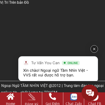
Vị Trí Trên bản Đồ
Tư Vấn You Can
ONLINE
Xin chào! Ngoại ngữ Tầm Nhìn Việt - 
VVS rất vui được hỗ trợ bạn.
Ngoại Ngữ TẦM NHÌN VIỆT @2012 | Trung tâm đào tạo ngoại
ngữ uy tín - chất lượng tại TPHCM
Web Design by
Nhà thiết kế website N.T.H DESIGN​
Home
Gọi Điện
Chat Zalo
Chat FB
Đăng Ký