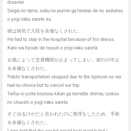
disaster.
Saigai no tame, ooku no juumin ga hinanjo de no seikatsu
o yogi naku sarete iru.
彼は病気で入院を余儀なくされた。
He had to stay in the hospital because of his illness.
Kare wa byouki de nyuuin o yogi naku sareta.
台風によって交通機関が止まってしまい、旅行の中止
を余儀なくされた。
Public transportation stopped due to the typhoon so we
had no choice but to cancel our trip.
Taifuu ni yotte koutsuu kikan ga tomatte shimai, ryokou
no chuushi o yogi naku sareta.
すぐ治るけがだと言われたのに無理をしたため、手術
を余儀なくされた。
I was told that the wound would heal quickly but i