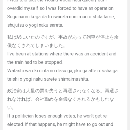
overdid myself so i was forced to have an operation.
Sugu naoru kega da to iwareta noni muri o shita tame,
shujutsu o yogi naku sareta.
私は駅にいたのですが、事故があって列車が停止を余
儀なくされてしまいました。
I’ve been at stations where there was an accident and
the train had to be stopped.
Watashi wa eki ni ita no desu ga, jiko ga atte ressha ga
teishi o yogi naku sarete shimaimashita.
政治家は大量の票を失うと再選されなくなる。再選さ
れなければ、会社勤めを余儀なくされるかもしれな
い。
If a politician loses enough votes, he won’t get re-
elected. if that happens, he might have to go out and