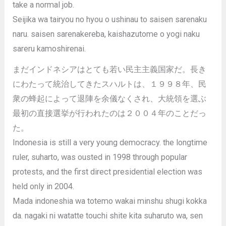
take a normal job.
Seijika wa tairyou no hyou o ushinau to saisen sarenaku
naru. saisen sarenakereba, kaishazutome o yogi naku
sareru kamoshirenai.
まだインドネシアはとても若い民主主義国家だ。長き
にわたって統治してきたスハルトは、１９９８年、民
衆の蜂起によって退陣を余儀なくされ、大統領を選ぶ
最初の直接選挙が行われたのは２００４年のことだっ
た。
Indonesia is still a very young democracy. the longtime
ruler, suharto, was ousted in 1998 through popular
protests, and the first direct presidential election was
held only in 2004.
Mada indoneshia wa totemo wakai minshu shugi kokka
da. nagaki ni watatte touchi shite kita suharuto wa, sen