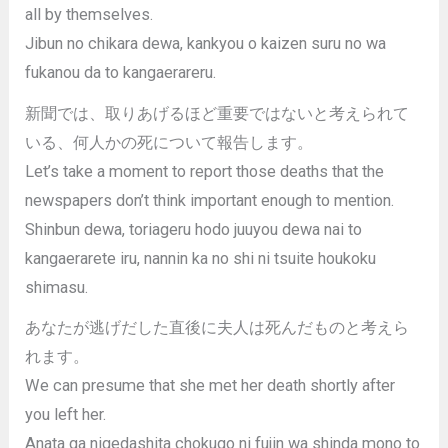
all by themselves.
Jibun no chikara dewa, kankyou o kaizen suru no wa
fukanou da to kangaerareru.
新聞では、取りあげるほど重要ではないと考えられて
いる、何人かの死について報告します。
Let’s take a moment to report those deaths that the
newspapers don’t think important enough to mention.
Shinbun dewa, toriageru hodo juuyou dewa nai to
kangaerarete iru, nannin ka no shi ni tsuite houkoku
shimasu.
あなたが逃げだした直後に夫人は死んだものと考えら
れます。
We can presume that she met her death shortly after
you left her.
Anata ga nigedashita chokugo ni fujin wa shinda mono to