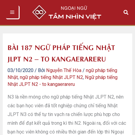
Nhảy
Tìm
tới
kiếm
nội
dung
BÀI 187 NGỮ PHÁP TIẾNG NHẬT
JLPT N2 – TO KANGAERARERU
03/10/2020
/ Bởi
Nguyễn Thế Hòa
/
ngữ pháp tiếng
Nhật
,
ngữ pháp tiếng Nhật JLPT N2
,
Ngữ pháp tiếng
Nhật JLPT N2 - to kangaerareru
N3 là nền móng cho ngữ pháp tiếng Nhật JLPT N2, nên
các bạn học viên đã tốt nghiệp chứng chỉ tiếng Nhật
JLPT N3 có thể tự tin vạch ra chiến lược phù hợp cho
mình để đạt kết quả trong kì thi N2. Ngoài ra, đối với các
bạn học viên không có nhiều thời gian đến lớp thì Ngoại