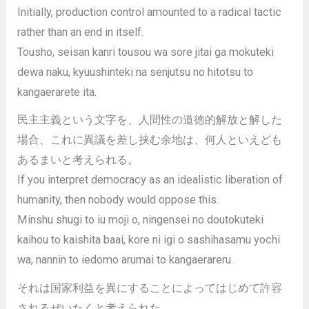
Initially, production control amounted to a radical tactic
rather than an end in itself.
Tousho, seisan kanri tousou wa sore jitai ga mokuteki
dewa naku, kyuushinteki na senjutsu no hitotsu to
kangaerarete ita.
民主主義という文字を、人間性の道徳的解放と解した
場合、これに異議を差し挟む余地は、何人といえども
あるまいと考えられる。
If you interpret democracy as an idealistic liberation of
humanity, then nobody would oppose this.
Minshu shugi to iu moji o, ningensei no doutokuteki
kaihou to kaishita baai, kore ni igi o sashihasamu yochi
wa, nannin to iedomo arumai to kangaerareru.
それは国家利益を異にすることによってはじめて許容
されるぜいたくと考えられた。