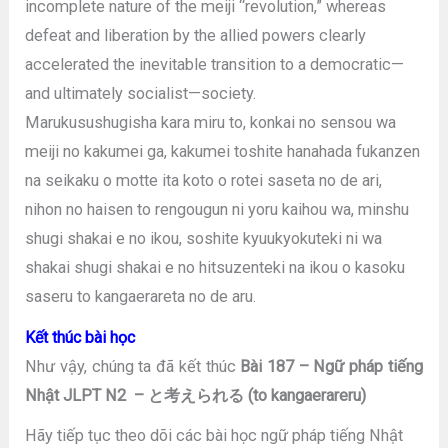
incomplete nature of the meiji “revolution,” whereas
defeat and liberation by the allied powers clearly
accelerated the inevitable transition to a democratic—
and ultimately socialist—society.
Marukusushugisha kara miru to, konkai no sensou wa
meiji no kakumei ga, kakumei toshite hanahada fukanzen
na seikaku o motte ita koto o rotei saseta no de ari,
nihon no haisen to rengougun ni yoru kaihou wa, minshu
shugi shakai e no ikou, soshite kyuukyokuteki ni wa
shakai shugi shakai e no hitsuzenteki na ikou o kasoku
saseru to kangaerareta no de aru.
Kết thúc bài học
Như vậy, chúng ta đã kết thúc
Bài 187 – Ngữ pháp tiếng
Nhật JLPT N2 – と考えられる (to kangaerareru)
Hãy tiếp tục theo dõi các bài học ngữ pháp tiếng Nhật