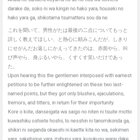
darake de, soko ni wa kingin no hako yara, houseki no
hako yara ga, shikotama tsumatteru sou da ne.
これを聞いて、男性がたは最後の二点についてもっと
詳しく教えてほしい、と熱心に頼みこんだが、しきり
にせがんだお返しにかえってきたのは、赤面やら、叫
び声やら、身ぶるいやら、くすくす笑いだけであっ
た。
Upon hearing this the gentlemen interposed with earnest
petitions to be further enlightened on these two last-
named points, but they got only blushes, ejaculations,
tremors, and titters, in return for their importunity.
Kore o kiite, danseigata wa saigo no niten ni tsuite motto
kuwashiku oshiete hoshii, to nesshin ni tanomikonda ga,
shikiri ni seganda okaeshi ni kaette kita no wa, sekimen
yara, sakebigoe yara, miburui yara, kusukusu warai dake