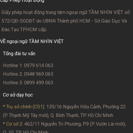
Cấp Phép Hoạt Động
Giấy phép hoạt động trung tâm ngoại ngữ TẦM NHÌN VIỆT số:
572/QĐ-SGDĐT
do UBNN Thành phố HCM - Sở Giáo Dục Và
Đào Tạo TPHCM cấp.
VỀ ngoại ngữ TẦM NHÌN VIỆT
Tổng đài tư vấn
Hotline 1: 0979 614 063
Hotline 2: 0948 969 063
Hotline 3: 0899 499 063
Cơ sở dạy học
* Trụ sở chính (CS1):
135/16 Nguyễn Hữu Cảnh, Phường 22
(P. Thạnh Mỹ Tây mới), Q. Bình Thạnh, TP. Hồ Chí Minh
* Cơ sở 2
: 462/11 Nguyễn Tri Phương, P.9 (P. Vườn Lài mới),
Q. 10, TP. Hồ Chí Minh