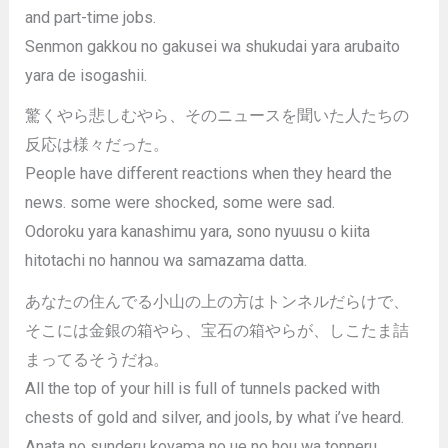
and part-time jobs.
Senmon gakkou no gakusei wa shukudai yara arubaito
yara de isogashii.
驚くやら悲しむやら、そのニュースを聞いた人たちの
反応は様々だった。
People have different reactions when they heard the
news. some were shocked, some were sad.
Odoroku yara kanashimu yara, sono nyuusu o kiita
hitotachi no hannou wa samazama datta.
あなたの住んでる小山の上の方はトンネルだらけで、
そこには金銀の箱やら、宝石の箱やらが、しこたま詰
まってるそうだね。
All the top of your hill is full of tunnels packed with
chests of gold and silver, and jools, by what i’ve heard.
Anata no sunderu koyama no ue no hou wa tonneru