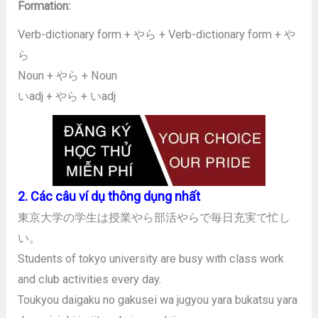
Formation:
Verb-dictionary form + やら + Verb-dictionary form + や
ら
Noun + やら + Noun
いadj + やら + いadj
2. Các câu ví dụ thông dụng nhất
東京大学の学生は授業やら部活やらで毎日充実で忙し
い。
Students of tokyo university are busy with class work
and club activities every day.
Toukyou daigaku no gakusei wa jugyou yara bukatsu yara