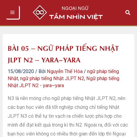
Nhảy
Tìm
tới
kiếm
nội
dung
BÀI 05 – NGỮ PHÁP TIẾNG NHẬT
JLPT N2 – YARA~YARA
15/08/2020
/ Bởi
Nguyễn Thế Hòa
/
ngữ pháp tiếng
Nhật
,
ngữ pháp tiếng Nhật JLPT N2
,
Ngữ pháp tiếng
Nhật JLPT N2 - yara~yara
N3 là nền móng cho ngữ pháp tiếng Nhật JLPT N2, nên
các bạn học viên đã tốt nghiệp chứng chỉ tiếng Nhật
JLPT N3 có thể tự tin vạch ra chiến lược phù hợp cho
mình để đạt kết quả trong kì thi N2. Ngoài ra, đối với các
bạn học viên không có nhiều thời gian đến lớp thì Ngoại