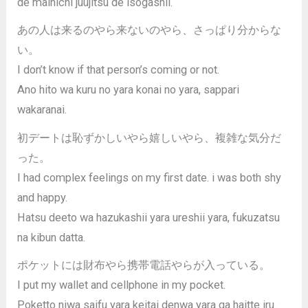
de mainichi juujitsu de isogashii.
あの人は来るのやら来ないのやら、さっぱり分からな
い。
I don’t know if that person’s coming or not.
Ano hito wa kuru no yara konai no yara, sappari
wakaranai.
初デートは恥ずかしいやら嬉しいやら、複雑な気分だ
った。
I had complex feelings on my first date. i was both shy
and happy.
Hatsu deeto wa hazukashii yara ureshii yara, fukuzatsu
na kibun datta.
ポケットには財布やら携帯電話やらが入っている。
I put my wallet and cellphone in my pocket.
Poketto niwa saifu yara keitai denwa yara ga haitte iru.