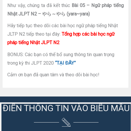
Như vậy, chúng ta đã kết thúc
Bài 05 – Ngữ pháp tiếng
Nhật JLPT N2 – やら～やら (yara~yara)
Hãy tiếp tục theo dõi các bài học ngữ pháp tiếng Nhật
JLTP N2 tiếp theo tại đây:
Tổng hợp các bài học ngữ
pháp tiếng Nhật JLPT N2
BONUS: Các bạn có thể bổ sung thông tin quan trọng
trong kỳ thi JLPT 2020
“TẠI ĐÂY”
Cảm ơn bạn đã quan tâm và theo dõi bài học!
ĐIỀN THÔNG TIN VÀO BIỂU MẪU