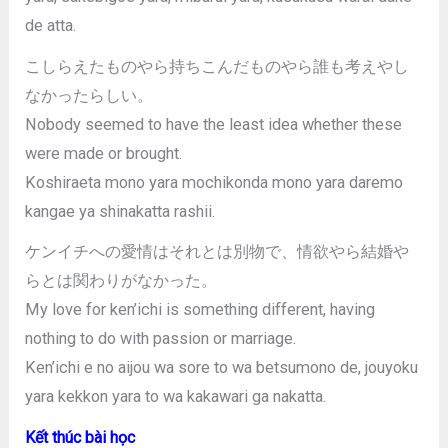
de atta.
こしらえたものやら持ちこんだものやら誰も考えやし
なかったらしい。
Nobody seemed to have the least idea whether these
were made or brought.
Koshiraeta mono yara mochikonda mono yara daremo
kangae ya shinakatta rashii.
ケンイチへの愛情はそれとは別物で、情欲やら結婚や
らとは関わりがなかった。
My love for ken’ichi is something different, having
nothing to do with passion or marriage.
Ken’ichi e no aijou wa sore to wa betsumono de, jouyoku
yara kekkon yara to wa kakawari ga nakatta.
Kết thúc bài học