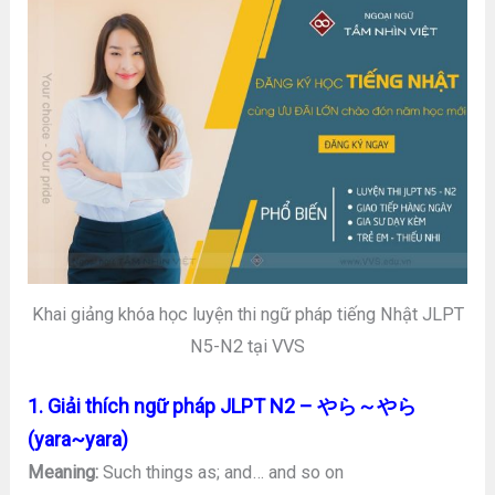
Khai giảng khóa học luyện thi ngữ pháp tiếng Nhật JLPT
N5-N2 tại VVS
1. Giải thích ngữ pháp JLPT N2 – やら～やら
(yara~yara)
Meaning:
Such things as; and… and so on