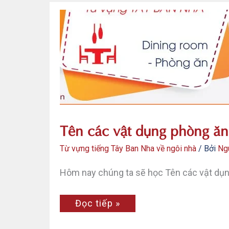
Tên các vật dụng phòng ăn
Từ vựng tiếng Tây Ban Nha về ngôi nhà
/ Bởi
Ng
Hôm nay chúng ta sẽ học Tên các vật dụng
Tên
Đọc tiếp »
các
vật