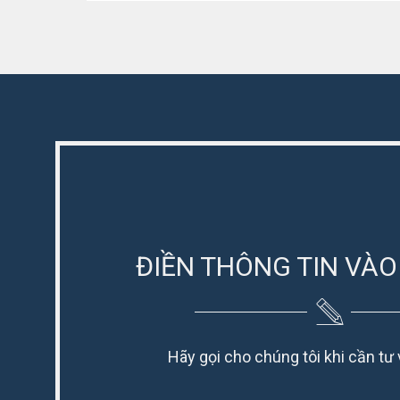
dụng
phòng
ăn
trong
tiếng
Tây
Ban
Nha
ĐIỀN THÔNG TIN VÀO
Hãy gọi cho chúng tôi khi cần tư