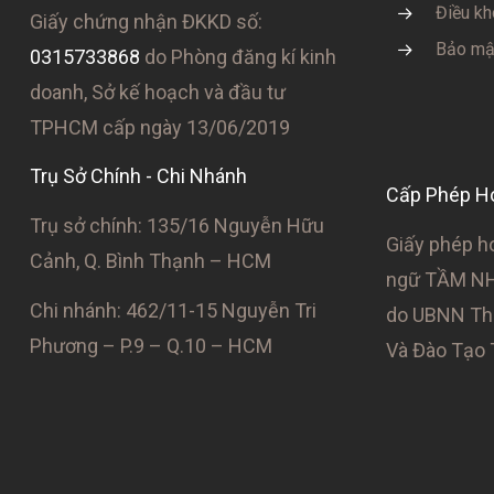
Điều kh
Giấy chứng nhận ĐKKD số:
Bảo mật
0315733868
do Phòng đăng kí kinh
doanh, Sở kế hoạch và đầu tư
TPHCM cấp ngày 13/06/2019
Trụ Sở Chính - Chi Nhánh
Cấp Phép H
Trụ sở chính: 135/16 Nguyễn Hữu
Giấy phép h
Cảnh, Q. Bình Thạnh – HCM
ngữ TẦM NH
Chi nhánh: 462/11-15 Nguyễn Tri
do UBNN Thà
Phương – P.9 – Q.10 – HCM
Và Đào Tạo