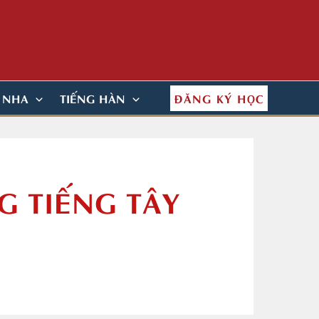
ĐĂNG KÝ HỌC
N NHA
TIẾNG HÀN
G TIẾNG TÂY