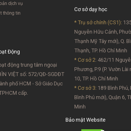
oản dịch vụ
Cơ sở dạy học
 thông tin
* Trụ sở chính (CS1):
135
Nguyễn Hữu Cảnh, Phườn
Thạnh Mỹ Tây mới), Q. B
Thạnh, TP. Hồ Chí Minh
oạt Động
* Cơ sở 2
: 462/11 Nguyễ
oạt động trung tâm ngoại
Phương, P.9 (P. Vườn Lài 
ÌN VIỆT số: 572/QĐ-SGDĐT
10, TP. Hồ Chí Minh
nh phố HCM - Sở Giáo Dục
* Cơ sở 3:
189 Bình Phú, P
 TPHCM cấp.
Bình Phú mới), Quận 6, T
Minh
Bảo mật Website