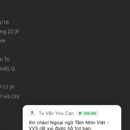
/16
g 22 (P.
ình
n Tri
mới), Q.
.11 (P.
P. Hồ Chí
Tư Vấn You Can
ONLINE
Xin chào! Ngoại ngữ Tầm Nhìn Việt - 
VVS rất vui được hỗ trợ bạn.