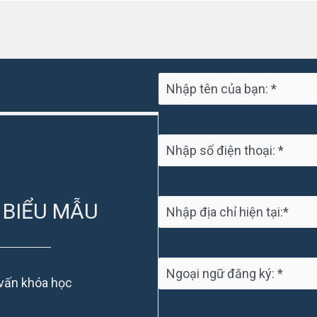
 BIỂU MẪU
 vấn khóa học