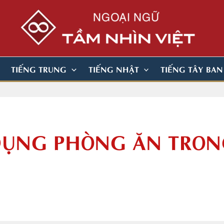
TIẾNG TRUNG
TIẾNG NHẬT
TIẾNG TÂY BA
DỤNG PHÒNG ĂN TRON