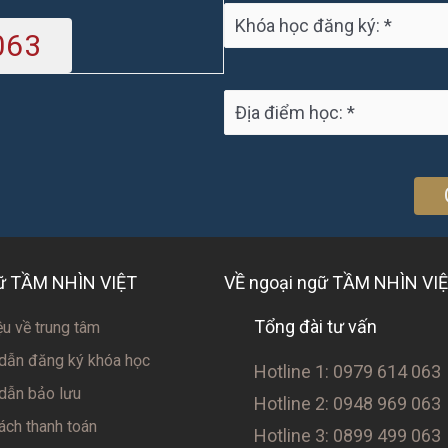
063
gữ TẦM NHÌN VIỆT
VỀ ngoại ngữ TẦM NHÌN VI
Tổng đài tư vấn
ệu về trung tâm
dẫn đăng ký khóa học
Hotline 1: 0979 614 063
dẫn bảo lưu
Hotline 2: 0948 969 063
ách thanh toán
Hotline 3: 0899 499 063