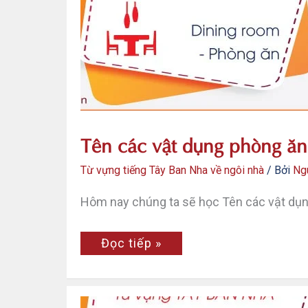
trong
tiếng
Tây
Ban
Nha
Tên các vật dụng phòng ăn
Từ vựng tiếng Tây Ban Nha về ngôi nhà
/ Bởi
Ng
Hôm nay chúng ta sẽ học Tên các vật dụn
Tên
Đọc tiếp »
các
vật
dụng
phòng
ăn