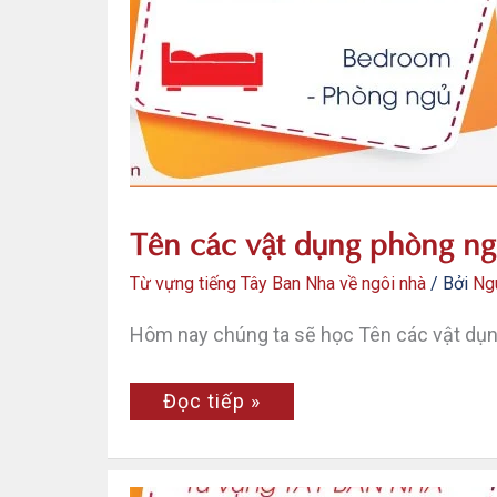
trong
tiếng
Tây
Ban
Nha
Tên các vật dụng phòng ng
Từ vựng tiếng Tây Ban Nha về ngôi nhà
/ Bởi
Ng
Hôm nay chúng ta sẽ học Tên các vật dụn
Tên
Đọc tiếp »
các
vật
dụng
phòng