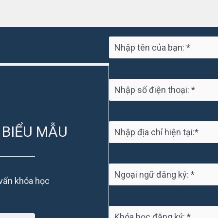
 BIỂU MẪU
 vấn khóa học