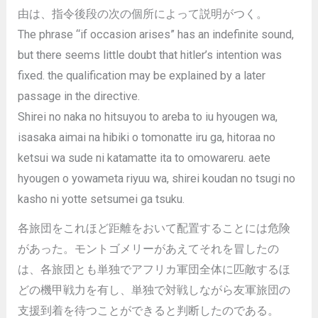
由は、指令後段の次の個所によって説明がつく。
The phrase “if occasion arises” has an indefinite sound,
but there seems little doubt that hitler’s intention was
fixed. the qualification may be explained by a later
passage in the directive.
Shirei no naka no hitsuyou to areba to iu hyougen wa,
isasaka aimai na hibiki o tomonatte iru ga, hitoraa no
ketsui wa sude ni katamatte ita to omowareru. aete
hyougen o yowameta riyuu wa, shirei koudan no tsugi no
kasho ni yotte setsumei ga tsuku.
各旅団をこれほど距離をおいて配置することには危険
があった。モントゴメリーがあえてそれを冒したの
は、各旅団とも単独でアフリカ軍団全体に匹敵するほ
どの機甲戦力を有し、単独で対戦しながら友軍旅団の
支援到着を待つことができると判断したのである。