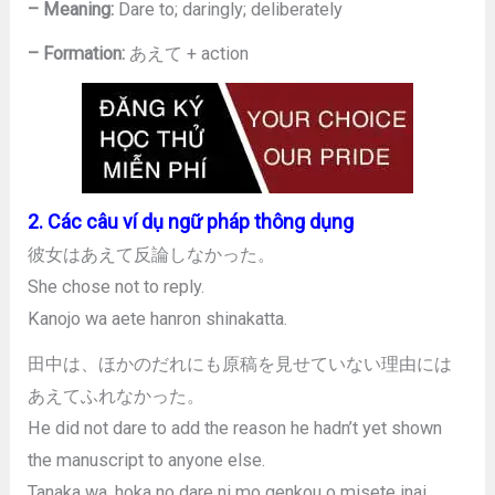
– Meaning:
Dare to; daringly; deliberately
– Formation:
あえて + action
2. Các câu ví dụ ngữ pháp thông dụng
彼女はあえて反論しなかった。
She chose not to reply.
Kanojo wa aete hanron shinakatta.
田中は、ほかのだれにも原稿を見せていない理由には
あえてふれなかった。
He did not dare to add the reason he hadn’t yet shown
the manuscript to anyone else.
Tanaka wa, hoka no dare ni mo genkou o misete inai