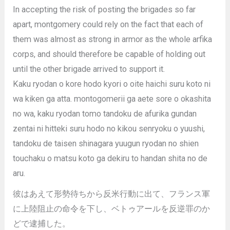
In accepting the risk of posting the brigades so far
apart, montgomery could rely on the fact that each of
them was almost as strong in armor as the whole arfika
corps, and should therefore be capable of holding out
until the other brigade arrived to support it.
Kaku ryodan o kore hodo kyori o oite haichi suru koto ni
wa kiken ga atta. montogomerii ga aete sore o okashita
no wa, kaku ryodan tomo tandoku de afurika gundan
zentai ni hitteki suru hodo no kikou senryoku o yuushi,
tandoku de taisen shinagara yuugun ryodan no shien
touchaku o matsu koto ga dekiru to handan shita no de
aru.
彼はあえて形勢待ちから反米行動に出て、フランス軍
に上陸阻止の命令を下し、ベトゥアールを反逆罪のか
どで逮捕した。