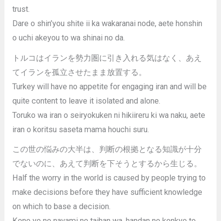
trust.
Dare o shin’you shite ii ka wakaranai node, aete honshin
o uchi akeyou to wa shinai no da.
トルコはイランを勢力圏に引き入れる気はなく、あえ
てイランを孤立させたまま放置する。
Turkey will have no appetite for engaging iran and will be
quite content to leave it isolated and alone.
Toruko wa iran o seiryokuken ni hikiireru ki wa naku, aete
iran o koritsu saseta mama houchi suru.
この世の悩みの大半は、判断の根拠となる知識が十分
でないのに、あえて判断を下そうとするから生じる。
Half the worry in the world is caused by people trying to
make decisions before they have sufficient knowledge
on which to base a decision.
Kono yo no nayami no taihan wa, handan no konkyo to