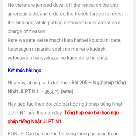
He therefore jumped down off the fence, on the anti-
american side, and ordered the french forces to resist
the landings, while putting bethouart under arrest on a
charge of treason.
Kare wa aete keiseimachi kara hanbei koudou ni dete,
furansugun ni jouriku soshi no meirei o kudashi,
vetouaaru o hangyakuzai no kado de taiho shita.
Kết thúc bài học
Như vậy, chúng ta đã kết thúc
Bài 205 – Ngữ pháp tiếng
Nhật JLPT N1 – あえて (aete)
Hãy tiếp tục theo dõi các bài học ngữ pháp tiếng Nhật
JLTP N1 tiếp theo tại đây:
Tổng hợp các bài học ngữ
pháp tiếng Nhật JLPT N1
BONUS: Các bạn có thể bổ sung thông tin quan trọng