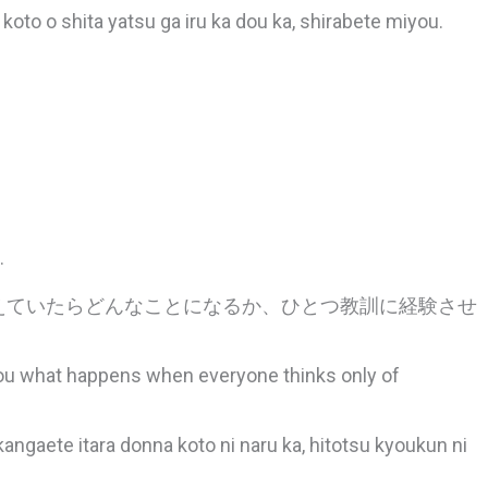
 koto o shita yatsu ga iru ka dou ka, shirabete miyou.
。
.
えていたらどんなことになるか、ひとつ教訓に経験させ
w you what happens when everyone thinks only of
angaete itara donna koto ni naru ka, hitotsu kyoukun ni