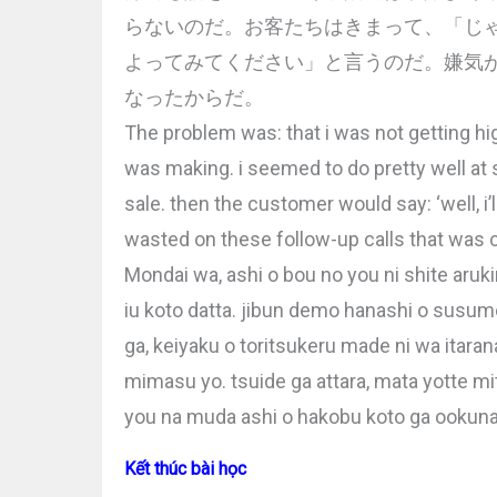
らないのだ。お客たちはきまって、「じ
よってみてください」と言うのだ。嫌気
なったからだ。
The problem was: that i was not getting hi
was making. i seemed to do pretty well at 
sale. then the customer would say: ‘well, i’l
wasted on these follow-up calls that was
Mondai wa, ashi o bou no you ni shite aruk
iu koto datta. jibun demo hanashi o susum
ga, keiyaku o toritsukeru made ni wa itaran
mimasu yo. tsuide ga attara, mata yotte mit
you na muda ashi o hakobu koto ga ookunat
Kết thúc bài học