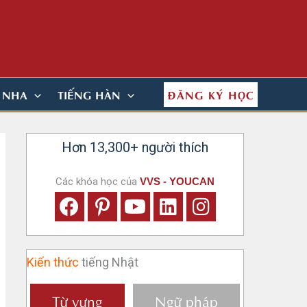
ĐĂNG KÝ HỌC
N NHA
TIẾNG HÀN
Hơn 13,300+ người thích
Các khóa học của
VVS - YOUCAN
Kiến thức
tiếng Nhật
Từ vựng
Ngữ pháp