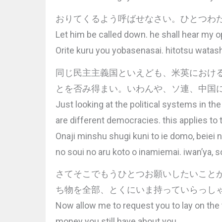
おりてくるよう呼ばせなさい。ひとつわ
Let him be called down. he shall hear my o
Orite kuru you yobasenasai. hitotsu watas
同じ民主主義国といえども、米英におけ
とを否み得まい。いわんや、ソ連、中国
Just looking at the political systems in the
are different democracies. this applies to 
Onaji minshu shugi kuni to ie domo, beiei 
no soui no aru koto o inamiemai. iwan’ya, s
さてそこでもうひとつお願いしたいこと
ち物を全部、とくにいま持っていらっし
Now allow me to request you to lay on the t
money you still have about you.