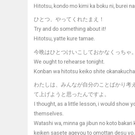
Hitotsu, kondo mo kimi ka boku ni, burei na
ひとつ、やってくれたまえ！
Try and do something about it!
Hitotsu, yatte kure tamae.
今晩はひとつけいこしておかなくっちゃ
We ought to rehearse tonight.
Konban wa hitotsu keiko shite okanakucha
わたしは、みんなが自分のことばかり考
て上げようと思ったんですよ。
I thought, as a little lesson, i would sho
themselves.
Watashi wa, minna ga jibun no koto bakari k
keiken sasete ageyou to omottan desu yo.