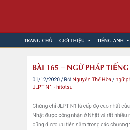
Nhảy
tới
nội
dung
TRANG CHỦ
GIỚI THIỆU
TIẾNG ANH
BÀI 165 – NGỮ PHÁP TIẾNG
01/12/2020
/ Bởi
Nguyễn Thế Hòa
/
ngữ p
JLPT N1 - hitotsu
Chứng chỉ JLPT N1 là cấp độ cao nhất của
Nhật được công nhận ở Nhật và rất nhiều 
cũng được ưu tiên nằm trong các chương tr