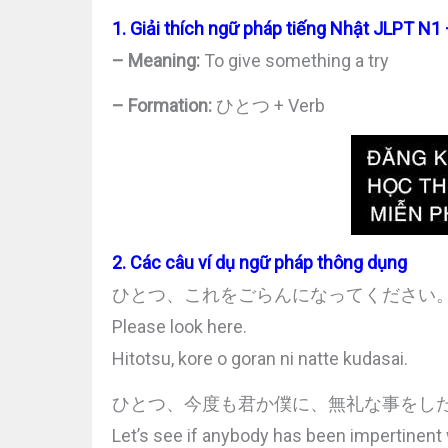
1. Giải thích ngữ pháp tiếng Nhật JLPT N
– Meaning:
To give something a try
– Formation:
ひとつ + Verb
2. Các câu ví dụ ngữ pháp thông dụng
ひとつ、これをごらんになってください
Please look here.
Hitotsu, kore o goran ni natte kudasai.
ひとつ、今度も君か僕に、無礼な事をし
Let’s see if anybody has been impertinent 