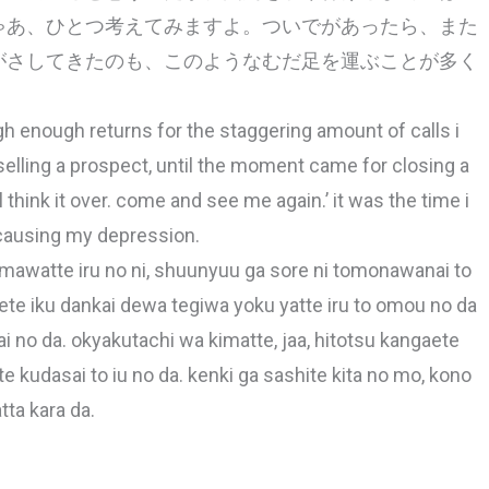
ゃあ、ひとつ考えてみますよ。ついでがあったら、また
がさしてきたのも、このようなむだ足を運ぶことが多く
gh enough returns for the staggering amount of calls i
selling a prospect, until the moment came for closing a
l think it over. come and see me again.’ it was the time i
 causing my depression.
imawatte iru no ni, shuunyuu ga sore ni tomonawanai to
ete iku dankai dewa tegiwa yoku yatte iru to omou no da
ai no da. okyakutachi wa kimatte, jaa, hitotsu kangaete
e kudasai to iu no da. kenki ga sashite kita no mo, kono
ta kara da.