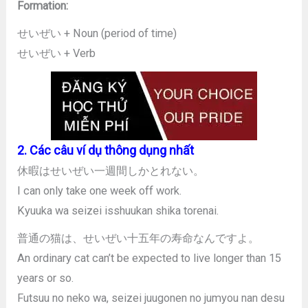
Formation:
せいぜい + Noun (period of time)
せいぜい + Verb
2. Các câu ví dụ thông dụng nhất
休暇はせいぜい一週間しかとれない。
I can only take one week off work.
Kyuuka wa seizei isshuukan shika torenai.
普通の猫は、せいぜい十五年の寿命なんですよ。
An ordinary cat can’t be expected to live longer than 15
years or so.
Futsuu no neko wa, seizei juugonen no jumyou nan desu