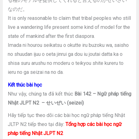
る種のモデルを提供してくれると言えるのがせいざい
なのだ。
It is only reasonable to claim that tribal peoples who still
live a wandering life present some kind of model for the
state of mankind after the first diaspora.
Imada ni hourou seikatsu o okutte iru buzoku wa, saisho
no shuudan ijuu o oeta jinrui ga dou iu joutai datta ka o
shisa suru arushu no moderu o teikyou shite kureru to
ieru no ga seizai na no da.
Kết thúc bài học
Như vậy, chúng ta đã kết thúc
Bài 142 – Ngữ pháp tiếng
Nhật JLPT N2 – せいぜい (seizei)
Hãy tiếp tục theo dõi các bài học ngữ pháp tiếng Nhật
JLTP N2 tiếp theo tại đây:
Tổng hợp các bài học ngữ
pháp tiếng Nhật JLPT N2