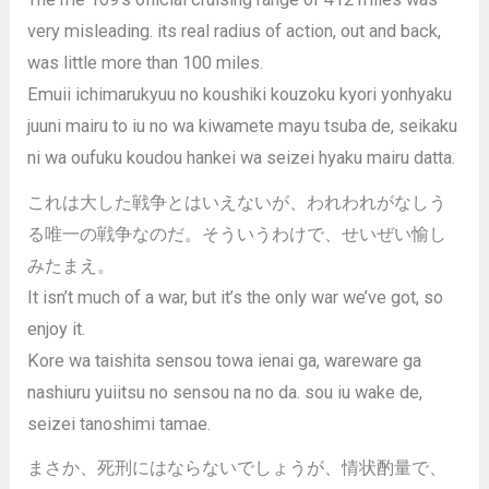
very misleading. its real radius of action, out and back,
was little more than 100 miles.
Emuii ichimarukyuu no koushiki kouzoku kyori yonhyaku
juuni mairu to iu no wa kiwamete mayu tsuba de, seikaku
ni wa oufuku koudou hankei wa seizei hyaku mairu datta.
これは大した戦争とはいえないが、われわれがなしう
る唯一の戦争なのだ。そういうわけで、せいぜい愉し
みたまえ。
It isn’t much of a war, but it’s the only war we’ve got, so
enjoy it.
Kore wa taishita sensou towa ienai ga, wareware ga
nashiuru yuiitsu no sensou na no da. sou iu wake de,
seizei tanoshimi tamae.
まさか、死刑にはならないでしょうが、情状酌量で、