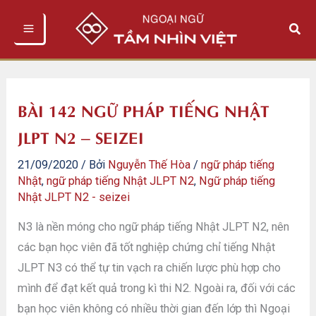
Nhảy
Tìm
tới
kiếm
nội
dung
BÀI 142 NGỮ PHÁP TIẾNG NHẬT
JLPT N2 – SEIZEI
21/09/2020
/ Bởi
Nguyễn Thế Hòa
/
ngữ pháp tiếng
Nhật
,
ngữ pháp tiếng Nhật JLPT N2
,
Ngữ pháp tiếng
Nhật JLPT N2 - seizei
N3 là nền móng cho ngữ pháp tiếng Nhật JLPT N2, nên
các bạn học viên đã tốt nghiệp chứng chỉ tiếng Nhật
JLPT N3 có thể tự tin vạch ra chiến lược phù hợp cho
mình để đạt kết quả trong kì thi N2. Ngoài ra, đối với các
bạn học viên không có nhiều thời gian đến lớp thì Ngoại