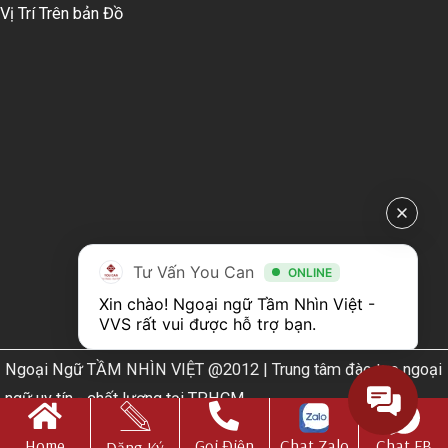
Vị Trí Trên bản Đồ
Tư Vấn You Can
ONLINE
Xin chào! Ngoại ngữ Tầm Nhìn Việt - 
VVS rất vui được hỗ trợ bạn.
Ngoại Ngữ TẦM NHÌN VIỆT @2012 | Trung tâm đào tạo ngoại
ngữ uy tín - chất lượng tại TPHCM
Web Design by
Nhà thiết kế website N.T.H DESIGN​
Home
Gọi Điện
Chat Zalo
Chat FB
Đăng Ký