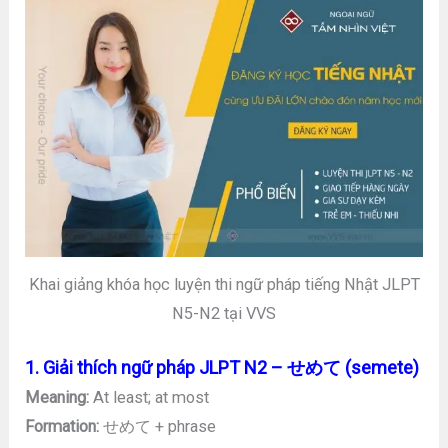
Khai giảng khóa học luyện thi ngữ pháp tiếng Nhật JLPT
N5-N2 tại VVS
1. Giải thích ngữ pháp JLPT N2 – せめて (semete)
Meaning:
At least; at most
Formation:
せめて + phrase