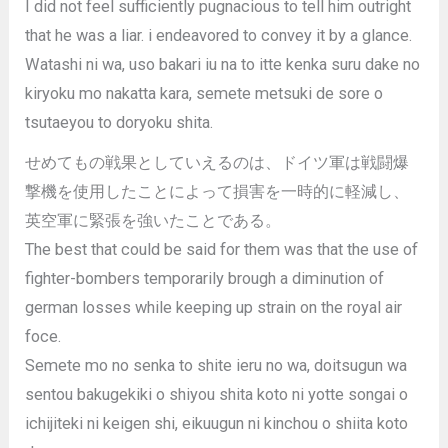
I did not feel sufficiently pugnacious to tell him outright
that he was a liar. i endeavored to convey it by a glance.
Watashi ni wa, uso bakari iu na to itte kenka suru dake no
kiryoku mo nakatta kara, semete metsuki de sore o
tsutaeyou to doryoku shita.
せめてもの戦果としていえるのは、ドイツ軍は戦闘爆
撃機を使用したことによって損害を一時的に軽減し、
英空軍に緊張を強いたことである。
The best that could be said for them was that the use of
fighter-bombers temporarily brough a diminution of
german losses while keeping up strain on the royal air
foce.
Semete mo no senka to shite ieru no wa, doitsugun wa
sentou bakugekiki o shiyou shita koto ni yotte songai o
ichijiteki ni keigen shi, eikuugun ni kinchou o shiita koto