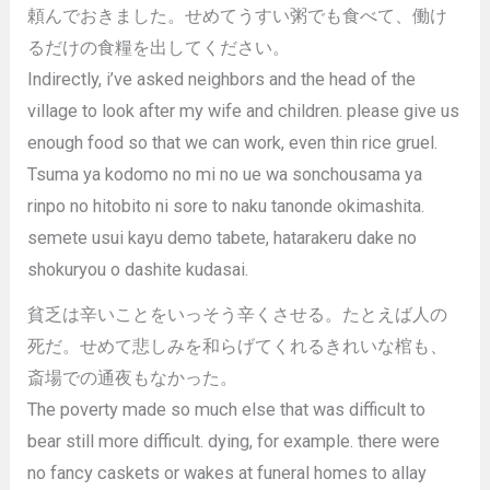
頼んでおきました。せめてうすい粥でも食べて、働け
るだけの食糧を出してください。
Indirectly, i’ve asked neighbors and the head of the
village to look after my wife and children. please give us
enough food so that we can work, even thin rice gruel.
Tsuma ya kodomo no mi no ue wa sonchousama ya
rinpo no hitobito ni sore to naku tanonde okimashita.
semete usui kayu demo tabete, hatarakeru dake no
shokuryou o dashite kudasai.
貧乏は辛いことをいっそう辛くさせる。たとえば人の
死だ。せめて悲しみを和らげてくれるきれいな棺も、
斎場での通夜もなかった。
The poverty made so much else that was difficult to
bear still more difficult. dying, for example. there were
no fancy caskets or wakes at funeral homes to allay