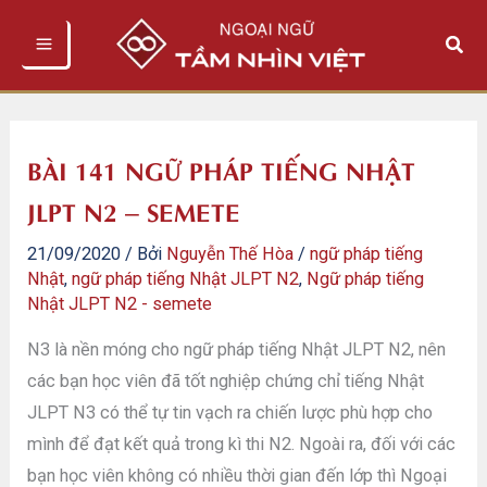
Nhảy
Tìm
tới
kiếm
nội
dung
BÀI 141 NGỮ PHÁP TIẾNG NHẬT
JLPT N2 – SEMETE
21/09/2020
/ Bởi
Nguyễn Thế Hòa
/
ngữ pháp tiếng
Nhật
,
ngữ pháp tiếng Nhật JLPT N2
,
Ngữ pháp tiếng
Nhật JLPT N2 - semete
N3 là nền móng cho ngữ pháp tiếng Nhật JLPT N2, nên
các bạn học viên đã tốt nghiệp chứng chỉ tiếng Nhật
JLPT N3 có thể tự tin vạch ra chiến lược phù hợp cho
mình để đạt kết quả trong kì thi N2. Ngoài ra, đối với các
bạn học viên không có nhiều thời gian đến lớp thì Ngoại