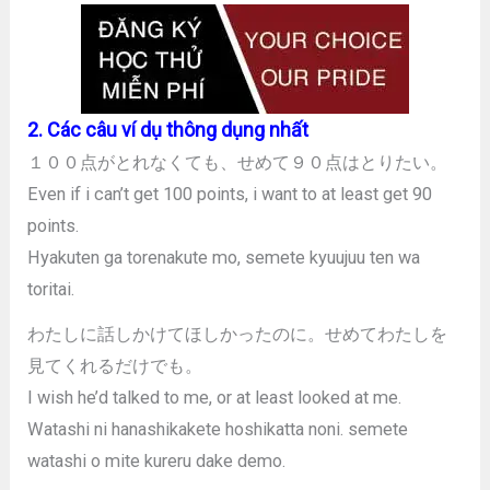
2. Các câu ví dụ thông dụng nhất
１００点がとれなくても、せめて９０点はとりたい。
Even if i can’t get 100 points, i want to at least get 90
points.
Hyakuten ga torenakute mo, semete kyuujuu ten wa
toritai.
わたしに話しかけてほしかったのに。せめてわたしを
見てくれるだけでも。
I wish he’d talked to me, or at least looked at me.
Watashi ni hanashikakete hoshikatta noni. semete
watashi o mite kureru dake demo.