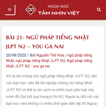
Nhảy
Tìm
tới
kiếm
nội
dung
BÀI 21- NGỮ PHÁP TIẾNG NHẬT
JLPT N2 – YOU GA NAI
20/08/2020
/ Bởi
Nguyễn Thế Hòa
/
ngữ pháp tiếng
Nhật
,
ngữ pháp tiếng Nhật JLPT N2
,
Ngữ pháp tiếng
Nhật JLPT N2 - you ga nai
N3 là nền móng cho ngữ pháp tiếng Nhật JLPT N2, nên
các bạn học viên đã tốt nghiệp chứng chỉ tiếng Nhật
JLPT N3 có thể tự tin vạch ra chiến lược phù hợp cho
mình để đạt kết quả trong kì thi N2. Ngoài ra, đối với các
bạn học viên không có nhiều thời gian đến lớp thì Ngoại