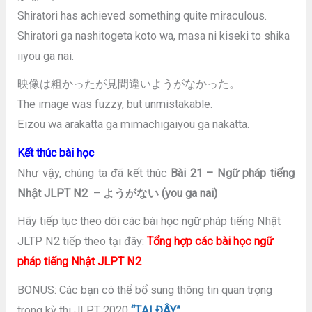
Shiratori has achieved something quite miraculous.
Shiratori ga nashitogeta koto wa, masa ni kiseki to shika
iiyou ga nai.
映像は粗かったが見間違いようがなかった。
The image was fuzzy, but unmistakable.
Eizou wa arakatta ga mimachigaiyou ga nakatta.
Kết thúc bài học
Như vậy, chúng ta đã kết thúc
Bài 21 – Ngữ pháp tiếng
Nhật JLPT N2 – ようがない (you ga nai)
Hãy tiếp tục theo dõi các bài học ngữ pháp tiếng Nhật
JLTP N2 tiếp theo tại đây:
Tổng hợp các bài học ngữ
pháp tiếng Nhật JLPT N2
BONUS: Các bạn có thể bổ sung thông tin quan trọng
trong kỳ thi JLPT 2020
“TẠI ĐÂY”