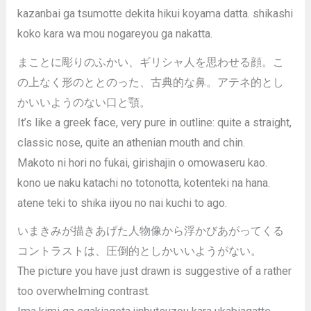
kazanbai ga tsumotte dekita hikui koyama datta. shikashi
koko kara wa mou nogareyou ga nakatta.
まことに彫りのふかい、ギリシャ人を思わせる顔。こ
の上なく形のととのった、古典的な鼻。アテネ的とし
かいいようのない口と顎。
It’s like a greek face, very pure in outline: quite a straight,
classic nose, quite an athenian mouth and chin.
Makoto ni hori no fukai, girishajin o omowaseru kao.
kono ue naku katachi no totonotta, kotenteki na hana.
atene teki to shika iiyou no nai kuchi to ago.
いまきみが描きあげた人物像から浮かびあがってくる
コントラストは、圧倒的としかいいようがない。
The picture you have just drawn is suggestive of a rather
too overwhelming contrast.