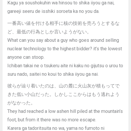
Kagu ya soushokuhin wa hinsou to shika iiyou ga nai,
gareeji seeru de isshiki soroeta ka no you da.
一番高い値を付ける相手に核の技術を売ろうとするな
ど、最低の行為としか言いようがない。
What can you say about a guy who goes around selling
nuclear technology to the highest bidder? it’s the lowest
anyone can stoop.
Ichiban takai ne o tsukeru aite ni kaku no gijutsu o urou to
suru nado, saitei no koui to shika iiyou ga nai.
彼らが辿り着いたのは、山の麓に火山灰が積もってで
きた低い小山だった。しかしここからはもう逃れよう
がなかった。
They had reached a low ashen hill piled at the mountain’s
foot, but from it there was no more escape.
Karera ga tadoritsuita no wa, yama no fumoto ni