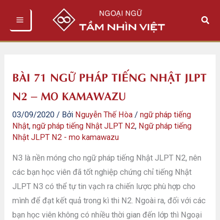
Nhảy
Tìm
tới
kiếm
nội
dung
BÀI 71 NGỮ PHÁP TIẾNG NHẬT JLPT
N2 – MO KAMAWAZU
03/09/2020
/ Bởi
Nguyễn Thế Hòa
/
ngữ pháp tiếng
Nhật
,
ngữ pháp tiếng Nhật JLPT N2
,
Ngữ pháp tiếng
Nhật JLPT N2 - mo kamawazu
N3 là nền móng cho ngữ pháp tiếng Nhật JLPT N2, nên
các bạn học viên đã tốt nghiệp chứng chỉ tiếng Nhật
JLPT N3 có thể tự tin vạch ra chiến lược phù hợp cho
mình để đạt kết quả trong kì thi N2. Ngoài ra, đối với các
bạn học viên không có nhiều thời gian đến lớp thì Ngoại