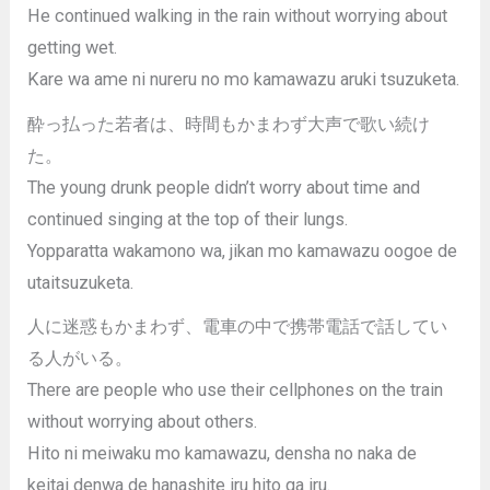
He continued walking in the rain without worrying about
getting wet.
Kare wa ame ni nureru no mo kamawazu aruki tsuzuketa.
酔っ払った若者は、時間もかまわず大声で歌い続け
た。
The young drunk people didn’t worry about time and
continued singing at the top of their lungs.
Yopparatta wakamono wa, jikan mo kamawazu oogoe de
utaitsuzuketa.
人に迷惑もかまわず、電車の中で携帯電話で話してい
る人がいる。
There are people who use their cellphones on the train
without worrying about others.
Hito ni meiwaku mo kamawazu, densha no naka de
keitai denwa de hanashite iru hito ga iru.