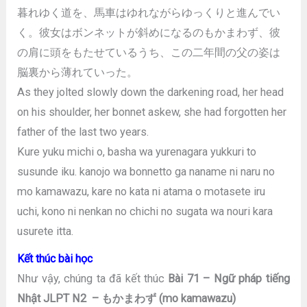
暮れゆく道を、馬車はゆれながらゆっくりと進んでい
く。彼女はボンネットが斜めになるのもかまわず、彼
の肩に頭をもたせているうち、この二年間の父の姿は
脳裏から薄れていった。
As they jolted slowly down the darkening road, her head
on his shoulder, her bonnet askew, she had forgotten her
father of the last two years.
Kure yuku michi o, basha wa yurenagara yukkuri to
susunde iku. kanojo wa bonnetto ga naname ni naru no
mo kamawazu, kare no kata ni atama o motasete iru
uchi, kono ni nenkan no chichi no sugata wa nouri kara
usurete itta.
Kết thúc bài học
Như vậy, chúng ta đã kết thúc
Bài 71 – Ngữ pháp tiếng
Nhật JLPT N2 – もかまわず (mo kamawazu)