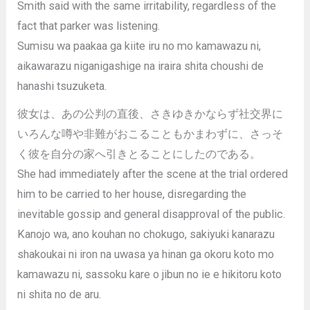
Smith said with the same irritability, regardless of the
fact that parker was listening.
Sumisu wa paakaa ga kiite iru no mo kamawazu ni,
aikawarazu niganigashige na iraira shita choushi de
hanashi tsuzuketa.
彼女は、あの公判の直後、さきゆきかならず社交界に
いろんな噂や非難がおこることもかまわずに、さっそ
く彼を自分の家へ引きとることにしたのである。
She had immediately after the scene at the trial ordered
him to be carried to her house, disregarding the
inevitable gossip and general disapproval of the public.
Kanojo wa, ano kouhan no chokugo, sakiyuki kanarazu
shakoukai ni iron na uwasa ya hinan ga okoru koto mo
kamawazu ni, sassoku kare o jibun no ie e hikitoru koto
ni shita no de aru.