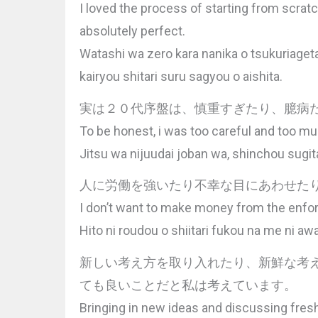
I loved the process of starting from scratch
absolutely perfect.
Watashi wa zero kara nanika o tsukuriagetar
kairyou shitari suru sagyou o aishita.
実は２０代序盤は、慎重すぎたり、臆病
To be honest, i was too careful and too mu
Jitsu wa nijuudai joban wa, shinchou sugita
人に労働を強いたり不幸な目にあわせた
I don’t want to make money from the enfor
Hito ni roudou o shiitari fukou na me ni a
新しい考え方を取り入れたり、新鮮な考
ても良いことだと私は考えています。
Bringing in new ideas and discussing fresh i