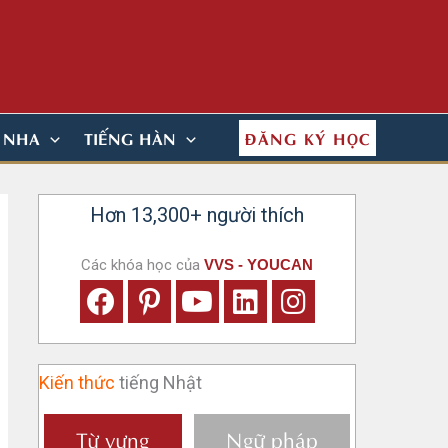
ĐĂNG KÝ HỌC
N NHA
TIẾNG HÀN
Hơn 13,300+ người thích
Các khóa học của
VVS - YOUCAN
Kiến thức
tiếng Nhật
Từ vựng
Ngữ pháp