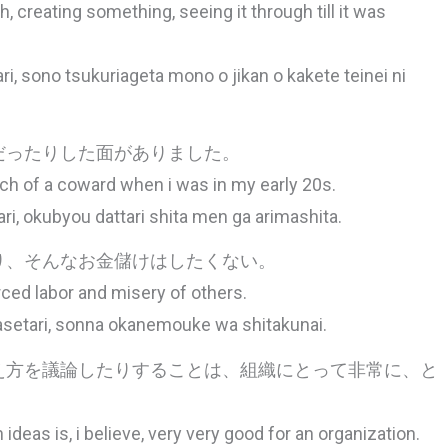
, creating something, seeing it through till it was
i, sono tsukuriageta mono o jikan o kakete teinei ni
だったりした面がありました。
ch of a coward when i was in my early 20s.
ri, okubyou dattari shita men ga arimashita.
り、そんなお金儲けはしたくない。
ced labor and misery of others.
wasetari, sonna okanemouke wa shitakunai.
え方を議論したりすることは、組織にとって非常に、と
deas is, i believe, very very good for an organization.