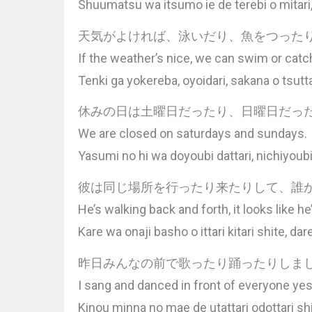
Shuumatsu wa itsumo ie de terebi o mitari,
天気がよければ、泳いだり、魚をつった
If the weather’s nice, we can swim or catc
Tenki ga yokereba, oyoidari, sakana o tsutta
休みの日は土曜日だったり、日曜日だっ
We are closed on saturdays and sundays.
Yasumi no hi wa doyoubi dattari, nichiyoubi
彼は同じ場所を行ったり来たりして、誰
He’s walking back and forth, it looks like h
Kare wa onaji basho o ittari kitari shite, da
昨日みんなの前で歌ったり踊ったりしま
I sang and danced in front of everyone yes
Kinou minna no mae de utattari odottari sh