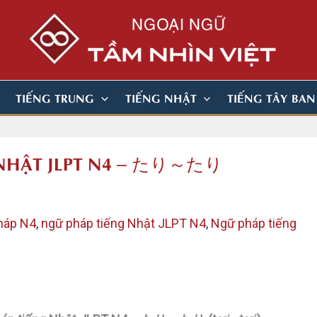
TIẾNG TRUNG
TIẾNG NHẬT
TIẾNG TÂY BA
G NHẬT JLPT N4 – たり～たり
háp N4
,
ngữ pháp tiếng Nhật JLPT N4
,
Ngữ pháp tiếng