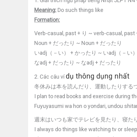
1. Giải thích ngữ pháp tiếng Nhật JLPT 
Meaning:
Do such things like
Formation:
Verb-casual, past + り ~ verb-casual, pas
Noun + だったり ~ Noun + だったり
いadj（－い） + かったり ~ いadj（－い
なadj + だったり ~ なadj + だったり
dụ thông dụng nhất
2. Các câu ví
冬休みは本を読んだり、運動したりする
I plan to read books and exercise during th
Fuyuyasumi wa hon o yondari, undou shitar
週末はいつも家でテレビを見たり、寝た
I always do things like watching tv or sle