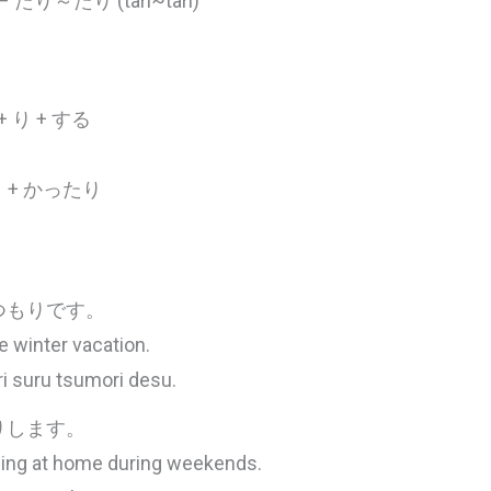
N4 – たり～たり (tari~tari)
t + り + する
） + かったり
つもりです。
e winter vacation.
i suru tsumori desu.
りします。
eping at home during weekends.