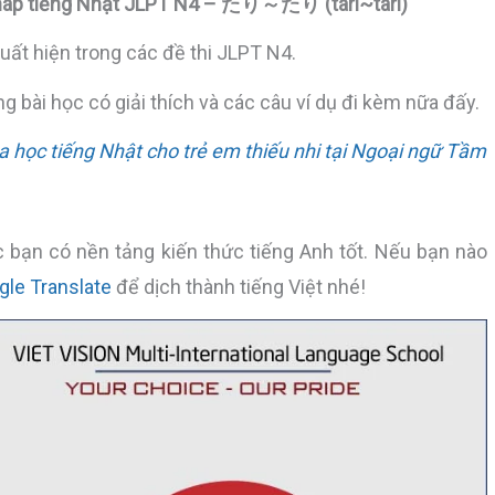
háp tiếng Nhật JLPT N4 – たり～たり (tari~tari)
ất hiện trong các đề thi JLPT N4.
ng bài học có giải thích và các câu ví dụ đi kèm nữa đấy.
học tiếng Nhật cho trẻ em thiếu nhi tại Ngoại ngữ Tầm
 bạn có nền tảng kiến thức tiếng Anh tốt. Nếu bạn nào
gle Translate
để dịch thành tiếng Việt nhé!