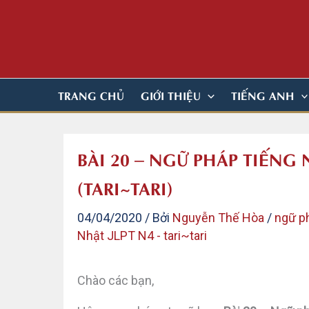
Nhảy
tới
nội
dung
TRANG CHỦ
GIỚI THIỆU
TIẾNG ANH
BÀI 20 – NGỮ PHÁP TIẾN
(TARI~TARI)
04/04/2020
/ Bởi
Nguyễn Thế Hòa
/
ngữ p
Nhật JLPT N4 - tari~tari
Chào các bạn,