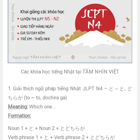
Các khóa học tiếng Nhật tại TẦM NHÌN VIỆT
1. Giải thích ngữ pháp tiếng Nhật JLPT N4 – と～と, ど
ちらが (to ~ to, dochira ga)
Meaning:
Which one…
Formation:
Noun 1 + と + Noun 2 + とどちらが
Verb phrase 1 + と + Verb phrase 2 + とどちらが