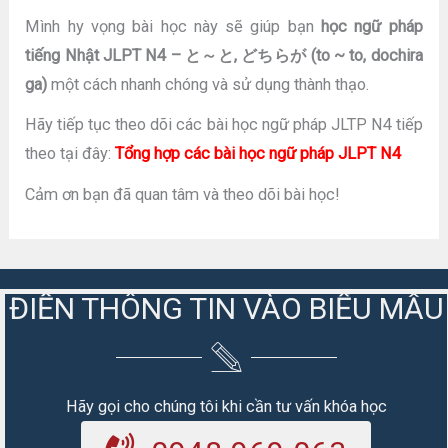
Mình hy vọng bài học này sẽ giúp bạn
học ngữ pháp
tiếng Nhật JLPT N4 – と～と, どちらが (to ~ to, dochira
ga)
một cách nhanh chóng và sử dụng thành thạo.
Hãy tiếp tục theo dõi các bài học ngữ pháp JLTP N4 tiếp
theo tại đây:
Tổng hợp các bài học ngữ pháp JLPT N4
Cảm ơn bạn đã quan tâm và theo dõi bài học!
ĐIỀN THÔNG TIN VÀO BIỂU MẪU
Hãy gọi cho chúng tôi khi cần tư vấn khóa học