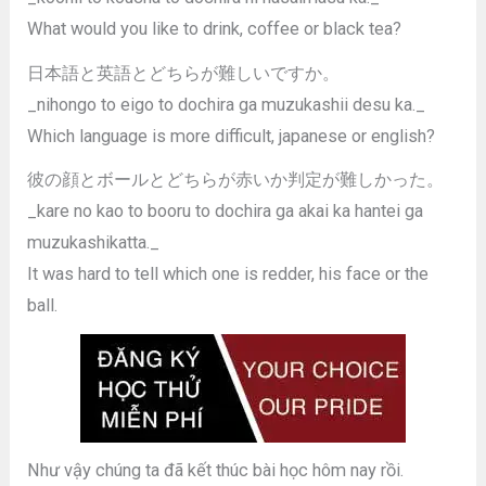
What would you like to drink, coffee or black tea?
日本語と英語とどちらが難しいですか。
_nihongo to eigo to dochira ga muzukashii desu ka._
Which language is more difficult, japanese or english?
彼の顔とボールとどちらが赤いか判定が難しかった。
_kare no kao to booru to dochira ga akai ka hantei ga
muzukashikatta._
It was hard to tell which one is redder, his face or the
ball.
Như vậy chúng ta đã kết thúc bài học hôm nay rồi.