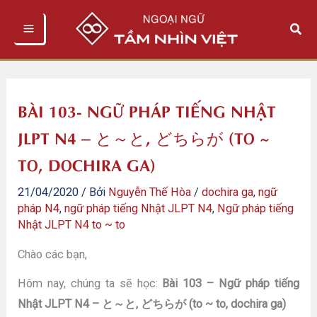
Nhảy
Tìm
tới
kiếm
nội
dung
BÀI 103- NGỮ PHÁP TIẾNG NHẬT
JLPT N4 – と～と, どちらが (TO ~
TO, DOCHIRA GA)
21/04/2020
/ Bởi
Nguyễn Thế Hòa
/
dochira ga
,
ngữ
pháp N4
,
ngữ pháp tiếng Nhật JLPT N4
,
Ngữ pháp tiếng
Nhật JLPT N4 to ~ to
Chào các bạn,
Hôm nay, chúng ta sẽ học:
Bài 103 – Ngữ pháp tiếng
Nhật JLPT N4 – と～と, どちらが (to ~ to, dochira ga)