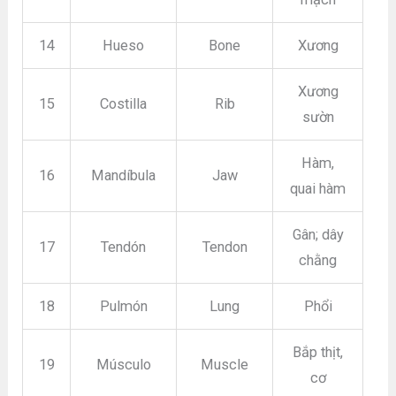
14
Hueso
Bone
Xương
Xương
15
Costilla
Rib
sườn
Hàm,
16
Mandíbula
Jaw
quai hàm
Gân; dây
17
Tendón
Tendon
chằng
18
Pulmón
Lung
Phổi
Bắp thịt,
19
Músculo
Muscle
cơ