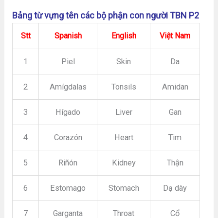
Bảng từ vựng tên các bộ phận con người TBN P2
Stt
Spanish
English
Việt Nam
1
Piel
Skin
Da
2
Amígdalas
Tonsils
Amidan
3
Hígado
Liver
Gan
4
Corazón
Heart
Tim
5
Riñón
Kidney
Thận
6
Estomago
Stomach
Dạ dày
7
Garganta
Throat
Cổ