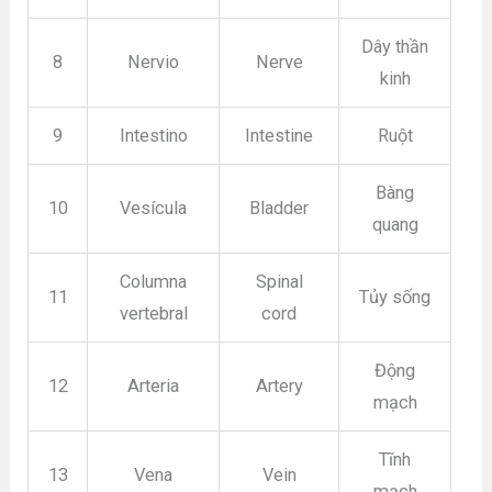
Dây thần
8
Nervio
Nerve
kinh
9
Intestino
Intestine
Ruột
Bàng
10
Vesícula
Bladder
quang
Columna
Spinal
11
Tủy sống
vertebral
cord
Động
12
Arteria
Artery
mạch
Tĩnh
13
Vena
Vein
mạch