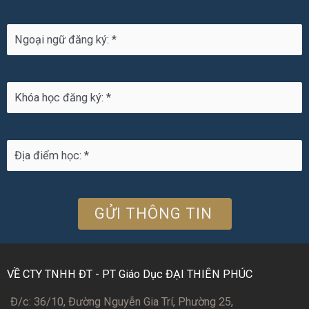
VỀ CTY TNHH ĐT - PT Giáo Dục ĐẠI THIÊN PHÚC
Đ/c: 36/10, Đường Nguyễn Gia Trí, Phường 25,