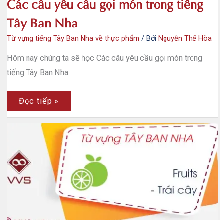
Các câu yêu cầu gọi món trong tiếng
Tây Ban Nha
Từ vựng tiếng Tây Ban Nha về thực phẩm
/ Bởi
Nguyễn Thế Hòa
Hôm nay chúng ta sẽ học Các câu yêu cầu gọi món trong
tiếng Tây Ban Nha.
Các
Đọc tiếp »
câu
yêu
cầu
gọi
món
trong
tiếng
Tây
Ban
Nha