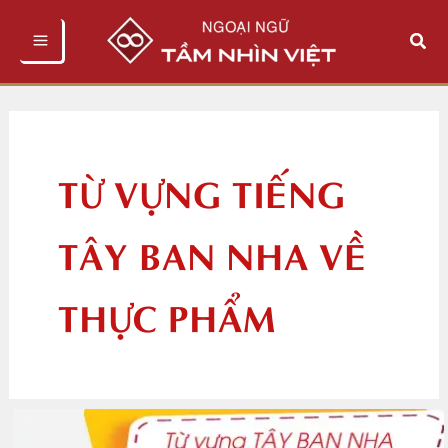
Nhảy
Tìm
tới
kiếm
nội
dung
TỪ VỰNG TIẾNG
TÂY BAN NHA VỀ
THỰC PHẨM