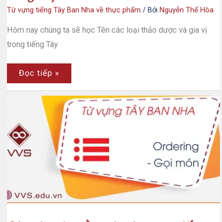
Từ vựng tiếng Tây Ban Nha về thực phẩm
/ Bởi
Nguyễn Thế Hòa
Hôm nay chúng ta sẽ học Tên các loại thảo dược và gia vị
trong tiếng Tây
Tên
Đọc tiếp »
các
loại
thảo
dược
và
gia
vị
trong
tiếng
Tây
Ban
Nha