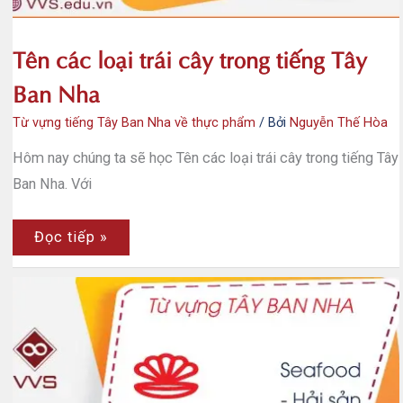
Tên các loại trái cây trong tiếng Tây
Ban Nha
Từ vựng tiếng Tây Ban Nha về thực phẩm
/ Bởi
Nguyễn Thế Hòa
Hôm nay chúng ta sẽ học Tên các loại trái cây trong tiếng Tây
Ban Nha. Với
Tên
Đọc tiếp »
các
loại
trái
cây
trong
tiếng
Tây
Ban
Nha