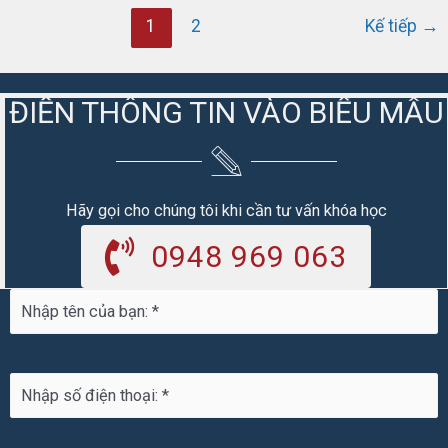
Nha
1
2
Kế tiếp
→
trong
nấu
nướng
ĐIỀN THÔNG TIN VÀO BIỂU MẪU
Hãy gọi cho chúng tôi khi cần tư vấn khóa học
0948 969 063