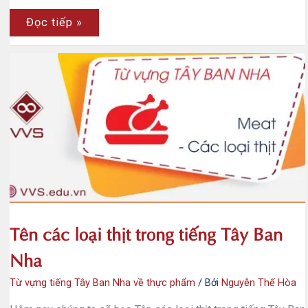
Tên
Đọc tiếp »
các
loại
gia
cầm
trong
tiếng
Tây
Ban
Nha
Tên các loại thịt trong tiếng Tây Ban
Nha
Từ vựng tiếng Tây Ban Nha về thực phẩm
/ Bởi
Nguyễn Thế Hòa