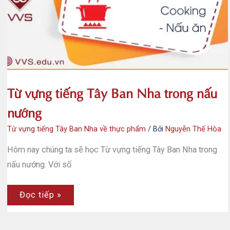
Ban
Nha
Từ vựng tiếng Tây Ban Nha trong nấu
nướng
Từ vựng tiếng Tây Ban Nha về thực phẩm
/ Bởi
Nguyễn Thế Hòa
Hôm nay chúng ta sẽ học Từ vựng tiếng Tây Ban Nha trong
nấu nướng. Với số
Từ
Đọc tiếp »
vựng
tiếng
Tây
Ban