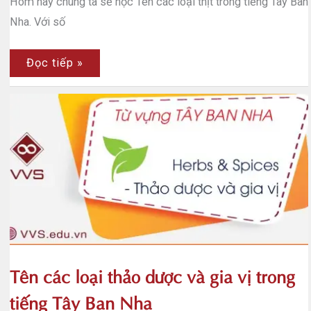
Hôm nay chúng ta sẽ học Tên các loại thịt trong tiếng Tây Ban
Nha. Với số
Tên
Đọc tiếp »
các
loại
thịt
trong
tiếng
Tây
Ban
Nha
Tên các loại thảo dược và gia vị trong
tiếng Tây Ban Nha