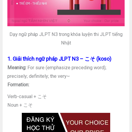
Dạy ngữ pháp JLPT N3 trong khóa luyện thi JLPT tiếng
Nhật
1. Giải thích ngữ pháp JLPT N3 – こそ (koso)
Meaning:
For sure (emphasize preceding word);
precisely; definitely; the very~
Formation:
Verb-casual + こそ
Noun + こそ