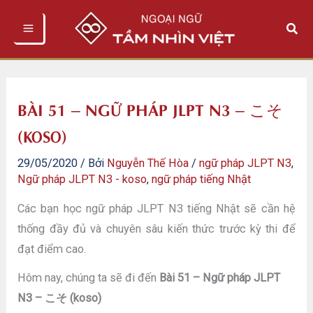
Nhảy
Tìm
tới
kiếm
nội
dung
BÀI 51 – NGỮ PHÁP JLPT N3 – こそ
(KOSO)
29/05/2020
/ Bởi
Nguyễn Thế Hòa
/
ngữ pháp JLPT N3
,
Ngữ pháp JLPT N3 - koso
,
ngữ pháp tiếng Nhật
Các bạn học ngữ pháp JLPT N3 tiếng Nhật sẽ cần hệ
thống đầy đủ và chuyên sâu kiến thức trước kỳ thi để
đạt điểm cao.
Hôm nay, chúng ta sẽ đi đến
Bài 51 – Ngữ pháp JLPT
N3 – こそ (koso)