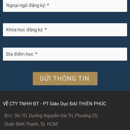
VỀ CTY TNHH ĐT - PT Giáo Dục ĐẠI THIÊN PHÚC
Đ/c: 36/10, Đường Nguyễn Gia Trí, Phường 25,
Quận Bình Thạnh, Tp. HCM