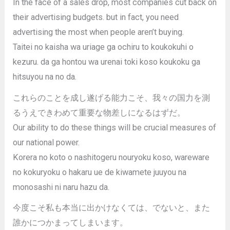
In the face of a sales drop, most companies cut back on
their advertising budgets. but in fact, you need
advertising the most when people aren’t buying.
Taitei no kaisha wa uriage ga ochiru to koukokuhi o
kezuru. da ga hontou wa urenai toki koso koukoku ga
hitsuyou na no da.
これらのことを成し遂げる能力こそ、我々の国力を測
るうえできわめて重要な物差しになるはずだ。
Our ability to do these things will be crucial measures of
our national power.
Korera no koto o nashitogeru nouryoku koso, wareware
no kokuryoku o hakaru ue de kiwamete juuyou na
monosashi ni naru hazu da.
今度こそ私も本当に出かけなくては、でないと、また
誰かにつかまってしまいます。