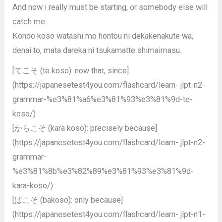
And now i really must be starting, or somebody else will
catch me.
Kondo koso watashi mo hontou ni dekakenakute wa,
denai to, mata dareka ni tsukamatte shimaimasu.
[てこそ (te koso): now that, since]
(https://japanesetest4you.com/flashcard/learn- jlpt-n2-
grammar-%e3%81%a6%e3%81%93%e3%81%9d-te-
koso/)
[からこそ (kara koso): precisely because]
(https://japanesetest4you.com/flashcard/learn- jlpt-n2-
grammar-
%e3%81%8b%e3%82%89%e3%81%93%e3%81%9d-
kara-koso/)
[ばこそ (bakoso): only because]
(https://japanesetest4you.com/flashcard/learn- jlpt-n1-